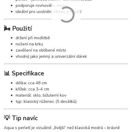
podporuje rovnováhu emocí
ideální pro uvolnění stresu a napětí
🌬️ Použití
držení při modlitbě
nošení na krku
zavěšení na oblíbené místo
vhodný jako jemný a univerzální dárek
📊 Specifikace
délka: cca 48 cm
křížek: cca 3–4 cm
materiál: sklo, bižuterní kov
typ: klasický růženec (5 desátků)
💡 Tip navíc
Aqua s perletí je vizuálně „živější“ než klasická modrá – krásně