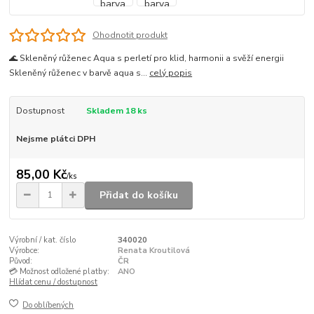
Ohodnotit produkt
🌊 Skleněný růženec Aqua s perletí pro klid, harmonii a svěží energii
Skleněný růženec v barvě aqua s...
celý popis
Dostupnost
Skladem 18 ks
Nejsme plátci DPH
85,00 Kč
/
ks
Přidat do košíku
Výrobní / kat. číslo
340020
Výrobce:
Renata Kroutilová
Původ:
ČR
💳 Možnost odložené platby:
ANO
Hlídat cenu / dostupnost
Do oblíbených