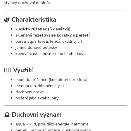
stylový duchovní doplněk.
🌿 Charakteristika
klasický
růženec (5 desátků)
skleněné
fazetované korálky s perletí
barva aqua (svěží, lehká, uklidňující)
jemné duhové odlesky
kovové části z bižuterního bílého kovu
🧘‍♀️ Využití
modlitba růžence (kompletní struktura)
meditace a zklidnění mysli
duchovní praxe
nošení jako symbol víry
🔮 Duchovní význam
aqua = klid, proudění energie, harmonie
perleť = jemnost, intuice, duchovní světlo