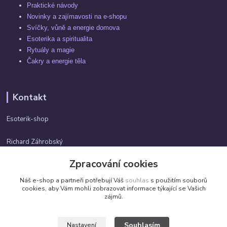
Praktické návody
Novinky a zajímavosti na e-shopu
Svíčky, vůně a energie domova
Esoterika a spiritualita
Rytuály a magie
Čakry a energie těla
Kontakt
Esoterik-shop
Richard Záhrobský
+420 737982974
Zpracování cookies
Po-pá 9 - 17h
Náš e-shop a partneři potřebují Váš
souhlas
s použitím souborů
info@esoterik-shop.cz
cookies, aby Vám mohli zobrazovat informace týkající se Vašich
zájmů.
Souhlasím
Nastavení