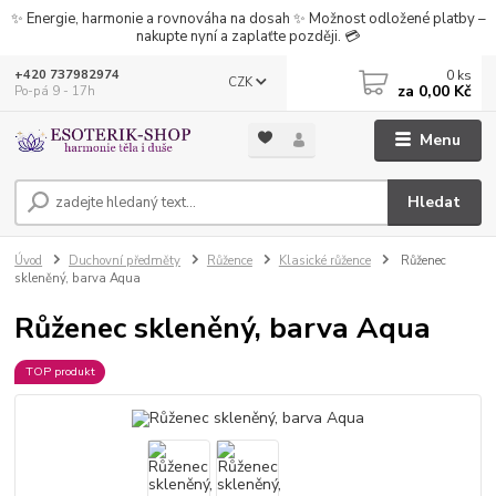
✨ Energie, harmonie a rovnováha na dosah ✨ Možnost odložené platby –
nakupte nyní a zaplaťte později. 💳
0
ks
+420 737982974
CZK
za
0,00 Kč
Po-pá 9 - 17h
Menu
Hledat
Úvod
Duchovní předměty
Růžence
Klasické růžence
Růženec
skleněný, barva Aqua
Růženec skleněný, barva Aqua
TOP produkt