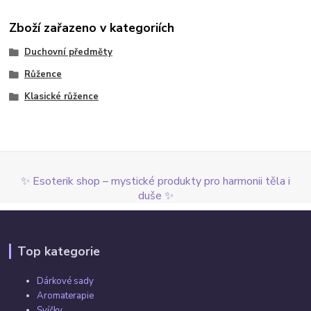
Zboží zařazeno v kategoriích
Duchovní předměty
Růžence
Klasické růžence
✨ Esoterik shop – mystické produkty pro harmonii těla i
duše ✨
Top kategorie
Dárkové sady
Aromaterapie
Svíčky