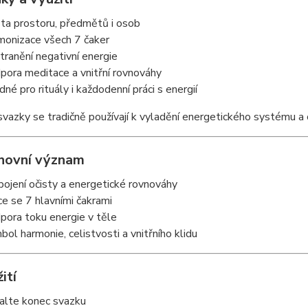
sta prostoru, předmětů i osob
monizace všech 7 čaker
tranění negativní energie
pora meditace a vnitřní rovnováhy
dné pro rituály i každodenní práci s energií
vazky se tradičně používají k vyladění energetického systému a c
hovní význam
pojení očisty a energetické rovnováhy
ce se 7 hlavními čakrami
pora toku energie v těle
bol harmonie, celistvosti a vnitřního klidu
ití
alte konec svazku