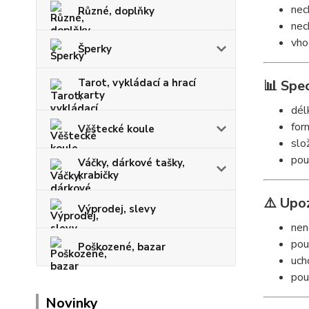
nec
Různé, doplňky
nec
vho
Šperky
Tarot, vykládací a hrací
📊 Spec
karty
dél
for
Věštecké koule
slo
pou
Váčky, dárkové tašky,
krabičky
⚠️ Upo
Výprodej, slevy
nen
pou
Poškozené, bazar
uch
pou
Novinky