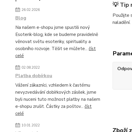
💡 Tip 
26.02.2026
Použijte 
Blog
naladění.
Na našem e-shopu jsme spustili nový
Esoterik-blog, kde se budeme pravidelně
věnovat světu esoteriky, spirituality a
osobního rozvoje. Těšit se můžete...
číst
Param
celé
02.08.2022
Odpov
Platba dobírkou
Vážení zákazníci, vzhledem k častému
nevyzvedávání dobírkových zásilek, jsme
byli nuceni tuto možnost platby na našem
e-shopu zrušit. Částky za poštov...
číst
celé
10.01.2022
Zboží 