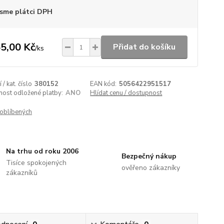
sme plátci DPH
5,00 Kč
Přidat do košíku
/
ks
/ kat. číslo
380152
EAN kód:
5056422951517
nost odložené platby:
ANO
Hlídat cenu / dostupnost
oblíbených
Na trhu od roku 2006
Bezpečný nákup
Tisíce spokojených
ověřeno zákazníky
zákazníků