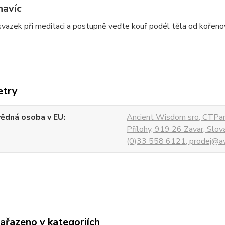
navíc
svazek při meditaci a postupně veďte kouř podél těla od kořen
etry
ědná osoba v EU
Ancient Wisdom sro, CTPar
Přílohy, 919 26 Zavar, Slo
(0)33 558 6121, prodej@aw
zařazeno v kategoriích