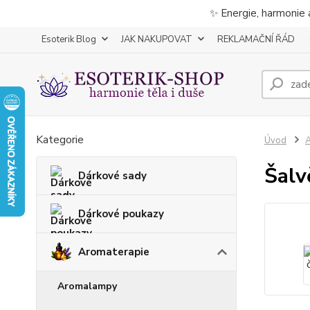
✨ Energie, harmonie 
Esoterik Blog
JAK NAKUPOVAT
REKLAMAČNÍ ŘÁD
Kategorie
Úvod
A
Šalv
Dárkové sady
Dárkové poukazy
Aromaterapie
Aromalampy