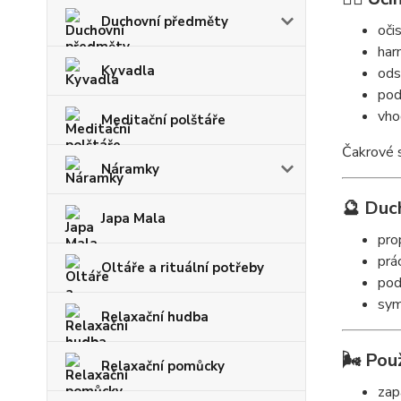
Duchovní předměty
oči
har
Kyvadla
ods
pod
vho
Meditační polštáře
Čakrové s
Náramky
🔮 Duc
Japa Mala
pro
prá
Oltáře a rituální potřeby
pod
sym
Relaxační hudba
🌬️ Použ
Relaxační pomůcky
zap