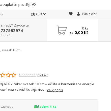
 zaplaťte později. 💳
ÁS
Přihlášení
CZK
 si rady? Zavolejte.
0
ks
 737982974
za
0,00 Kč
9 - 17h
r, svazek 10cm
Ohodnotit produkt
věj bílá 7 čaker svazek 10 cm – očista a harmonizace energie
vací svazek bílé šalvěje dop...
celý popis
tupnost
Skladem 4 ks