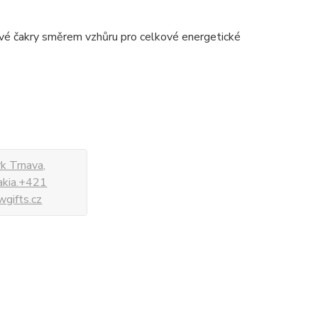
ové čakry směrem vzhůru pro celkové energetické
k Trnava,
vakia.+421
gifts.cz