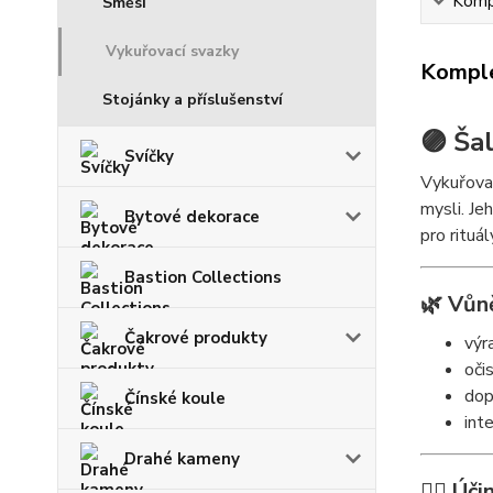
Kompl
Směsi
Vykuřovací svazky
Komple
Stojánky a příslušenství
🟣 Ša
Svíčky
Vykuřovac
mysli. Je
Bytové dekorace
pro rituá
Bastion Collections
🌿 Vůně
Čakrové produkty
výr
oči
dop
Čínské koule
inte
Drahé kameny
🧘‍♀️ Úč