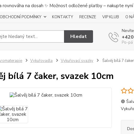
a rovnováha na dosah ✨ Možnost odložené platby – nakupte nyní a
OBCHODNÍ PODMÍNKY
KONTAKTY
RECENZE
VIP KLUB
O N
Nevíte
Hledat
+420
Po-pá 
romaterapie
Vykuřovadla
Vykuřovací svazky
Šalvěj bílá 7 čake
ěj bílá 7 čaker, svazek 10cm
🟣 Šal
Vykuřo
Dos