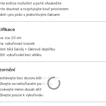
hte krátce rozhořet a poté sfoukněte
hte doutnat a rozptylujte kouř prostorem
dné i pro práci s jednotlivými čakrami
ifikace
ka: cca 10 cm
ma: vykuřovací svazek
žení: bílá šalvěj + čakrové doplňky
žití: vykuřování bez uhlíku
zornění
echávejte bez dozoru během hoření
žívejte na nehořlavém podkladu
ovávejte mimo dosah dětí
žívejte pouze k vykuřování