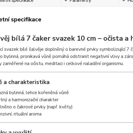
etní specifikace
Parametry
Ho
tní specifikace
lvěj bílá 7 čaker svazek 10 cm – očista 
í svazek bílé šalvěje doplněný o barevné prvky symbolizující 7 ča
ho bylinná, pronikavá vůně pomáhá odstranit negativní vlivy a zár
ly zaměřené na očistu, meditaci i celkové naladění organismu.
 a charakteristika
azná bylinná, lehce kořeněná vůně
stný a harmonizační charakter
lněno o čakrové prvky (např. květy)
nzivní, rituální aroma
inky a využití