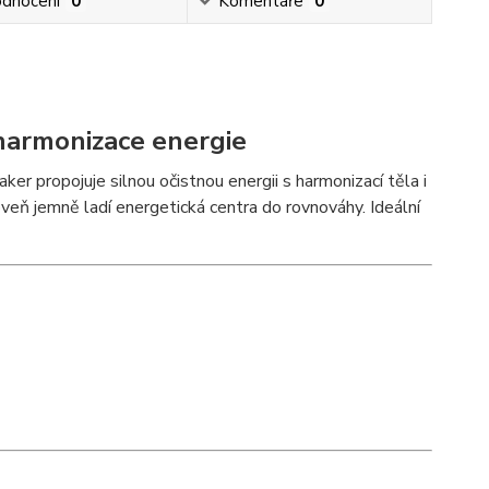
dnocení
0
Komentáře
0
a harmonizace energie
ker propojuje silnou očistnou energii s harmonizací těla i
oveň jemně ladí energetická centra do rovnováhy. Ideální