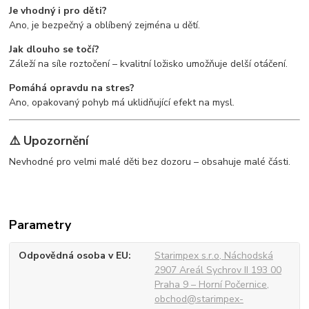
Je vhodný i pro děti?
Ano, je bezpečný a oblíbený zejména u dětí.
Jak dlouho se točí?
Záleží na síle roztočení – kvalitní ložisko umožňuje delší otáčení.
Pomáhá opravdu na stres?
Ano, opakovaný pohyb má uklidňující efekt na mysl.
⚠️ Upozornění
Nevhodné pro velmi malé děti bez dozoru – obsahuje malé části.
Parametry
Odpovědná osoba v EU
Starimpex s.r.o, Náchodská
2907 Areál Sychrov II 193 00
Praha 9 – Horní Počernice,
obchod@starimpex-