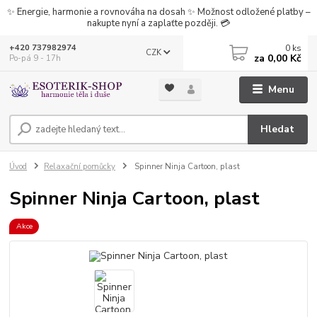
✨ Energie, harmonie a rovnováha na dosah ✨ Možnost odložené platby –
nakupte nyní a zaplaťte později. 💳
0
ks
+420 737982974
CZK
za
0,00 Kč
Po-pá 9 - 17h
Menu
Hledat
Úvod
Relaxační pomůcky
Spinner Ninja Cartoon, plast
Spinner Ninja Cartoon, plast
Akce