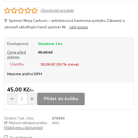
Ohodnotit produkt
🎐 Spinner Ninja Cartoon – antistresová harmonie pohybu Zábavný a
zároveň uklidňující hand spinner Ni...
celý popis
Dostupnost
Skladem 3 ks
Cena před
95,00 Kč
slevou
Ušetříte
50,00 Kč (
53
% sleva)
Nejsme plátci DPH
45,00 Kč
/
ks
Přidat do košíku
Výrobní / kat. číslo
370093
💳 Možnost odložené platby:
ANO
Hlídat cenu / dostupnost
Do oblíbených