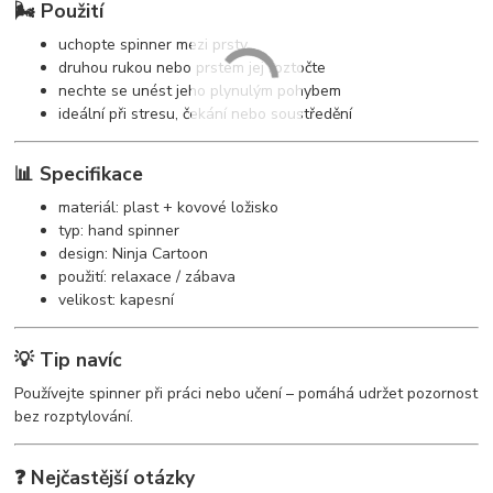
🌬️ Použití
uchopte spinner mezi prsty
druhou rukou nebo prstem jej roztočte
nechte se unést jeho plynulým pohybem
ideální při stresu, čekání nebo soustředění
📊 Specifikace
materiál: plast + kovové ložisko
typ: hand spinner
design: Ninja Cartoon
použití: relaxace / zábava
velikost: kapesní
💡 Tip navíc
Používejte spinner při práci nebo učení – pomáhá udržet pozornost
bez rozptylování.
❓ Nejčastější otázky