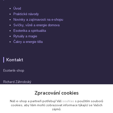
Úvod
Praktické návody
Novinky a zajímavosti na e-shopu
Svíčky, vůně a energie domova
Esoterika a spiritualita
Rytuály a magie
Čakry a energie těla
Kontakt
Esoterik-shop
Richard Záhrobský
+420 737982974
Zpracování cookies
Po-pá 9 - 17h
Náš e-shop a partneři potřebují Váš
souhlas
s použitím souborů
info@esoterik-shop.cz
cookies, aby Vám mohli zobrazovat informace týkající se Vašich
zájmů.