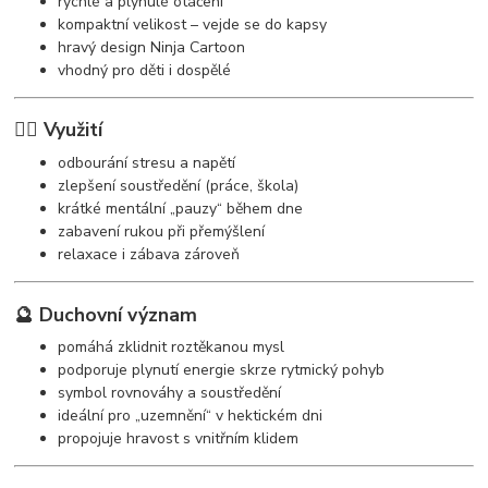
rychlé a plynulé otáčení
kompaktní velikost – vejde se do kapsy
hravý design Ninja Cartoon
vhodný pro děti i dospělé
🧘‍♀️ Využití
odbourání stresu a napětí
zlepšení soustředění (práce, škola)
krátké mentální „pauzy“ během dne
zabavení rukou při přemýšlení
relaxace i zábava zároveň
🔮 Duchovní význam
pomáhá zklidnit roztěkanou mysl
podporuje plynutí energie skrze rytmický pohyb
symbol rovnováhy a soustředění
ideální pro „uzemnění“ v hektickém dni
propojuje hravost s vnitřním klidem