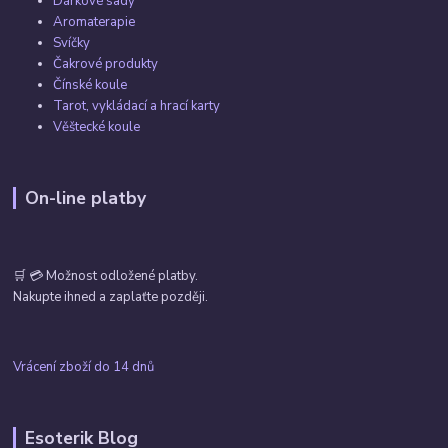
Dárkové sady
Aromaterapie
Svíčky
Čakrové produkty
Čínské koule
Tarot, vykládací a hrací karty
Věštecké koule
On-line platby
🛒 💳 Možnost odložené platby.
Nakupte ihned a zaplaťte později.
Vrácení zboží do 14 dnů
Esoterik Blog