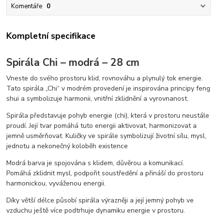
Komentáře
0
Kompletní specifikace
Spirála Chi – modrá – 28 cm
Vneste do svého prostoru klid, rovnováhu a plynulý tok energie.
Tato spirála „Chi“ v modrém provedení je inspirována principy feng
shui a symbolizuje harmonii, vnitřní zklidnění a vyrovnanost.
Spirála představuje pohyb energie (chi), která v prostoru neustále
proudí. Její tvar pomáhá tuto energii aktivovat, harmonizovat a
jemně usměrňovat. Kuličky ve spirále symbolizují životní sílu, mysl,
jednotu a nekonečný koloběh existence
Modrá barva je spojována s klidem, důvěrou a komunikací.
Pomáhá zklidnit mysl, podpořit soustředění a přináší do prostoru
harmonickou, vyváženou energii.
Díky větší délce působí spirála výrazněji a její jemný pohyb ve
vzduchu ještě více podtrhuje dynamiku energie v prostoru.