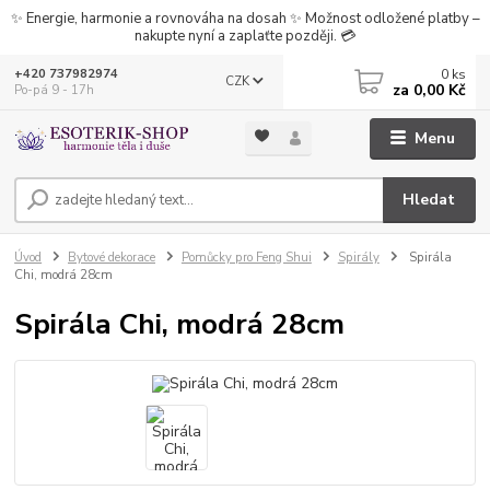
✨ Energie, harmonie a rovnováha na dosah ✨ Možnost odložené platby –
nakupte nyní a zaplaťte později. 💳
0
ks
+420 737982974
CZK
za
0,00 Kč
Po-pá 9 - 17h
Menu
Hledat
Úvod
Bytové dekorace
Pomůcky pro Feng Shui
Spirály
Spirála
Chi, modrá 28cm
Spirála Chi, modrá 28cm