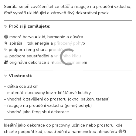
Spirála se při zavěšení lehce otáčí a reaguje na proudění vzduchu,
čímž vytváří uklidňující a zároveň živý dekorativní prvek.
✨
Proč si ji zamilujete:
🔵 modrá barva = klid, harmonie a důvěra
🌀 spirála = tok energie a přirozený pohyb
✨ podpora feng shui a proudění chi
🧘 podpora soustředění a vnitřního klidu
🎁 originální dekorace s hlubším významem
✨
Vlastnosti:
– délka cca 28 cm
– materiál: eloxovaný kov + křišťálové kuličky
– vhodná k zavěšení do prostoru (okno, balkon, terasa)
– reaguje na proudění vzduchu (jemný pohyb)
– vhodná jako feng shui dekorace
Ideální jako dekorace do pracovny, ložnice nebo prostoru, kde
chcete podpořit klid, soustředění a harmonickou atmosféru 🔵🌀