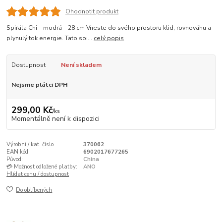
Ohodnotit produkt
Spirála Chi – modrá – 28 cm Vneste do svého prostoru klid, rovnováhu a
plynulý tok energie. Tato spi...
celý popis
Dostupnost
Není skladem
Nejsme plátci DPH
299,00 Kč
/
ks
Momentálně není k dispozici
Výrobní / kat. číslo
370062
EAN kód:
6902017677265
Původ:
China
💳 Možnost odložené platby:
ANO
Hlídat cenu / dostupnost
Do oblíbených