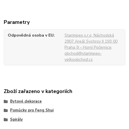
Parametry
Odpovědná osoba v EU
Starimpex s.r.o, Náchodská
2907 Areál Sychrov II 193 00
Praha 9 – Horní Počernice,
obchod@starimpex-
velkoobchod.cz
Zboží zařazeno v kategoriích
Bytové dekorace
Pomůcky pro Feng Shui
Spirály