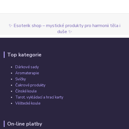
✨ Esoterik shop – mystické produkty pro harmonii těla i
duše ✨
Top kategorie
Dárkové sady
Aromaterapie
Svíčky
Čakrové produkty
Čínské koule
Tarot, vykládací a hrací karty
Věštecké koule
On-line platby