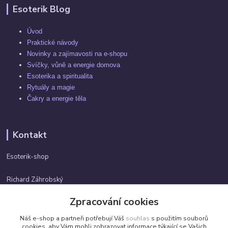
Esoterik Blog
Úvod
Praktické návody
Novinky a zajímavosti na e-shopu
Svíčky, vůně a energie domova
Esoterika a spiritualita
Rytuály a magie
Čakry a energie těla
Kontakt
Esoterik-shop
Richard Záhrobský
+420 737982974
Zpracování cookies
Po-pá 9 - 17h
Náš e-shop a partneři potřebují Váš
souhlas
s použitím souborů
info@esoterik-shop.cz
cookies, aby Vám mohli zobrazovat informace týkající se Vašich