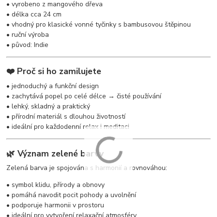
• vyrobeno z mangového dřeva
• délka cca 24 cm
• vhodný pro klasické vonné tyčinky s bambusovou štěpinou
• ruční výroba
• původ: Indie
❤️ Proč si ho zamilujete
• jednoduchý a funkční design
• zachytává popel po celé délce → čisté používání
• lehký, skladný a praktický
• přírodní materiál s dlouhou životností
• ideální pro každodenní relax i meditaci
🌿 Význam zelené barvy
Zelená barva je spojována s harmonií a rovnováhou:
• symbol klidu, přírody a obnovy
• pomáhá navodit pocit pohody a uvolnění
• podporuje harmonii v prostoru
• ideální pro vytvoření relaxační atmosféry