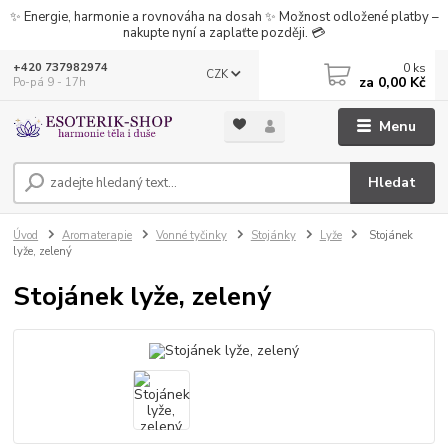
✨ Energie, harmonie a rovnováha na dosah ✨ Možnost odložené platby –
nakupte nyní a zaplaťte později. 💳
0
ks
+420 737982974
CZK
za
0,00 Kč
Po-pá 9 - 17h
Menu
Hledat
Úvod
Aromaterapie
Vonné tyčinky
Stojánky
Lyže
Stojánek
lyže, zelený
Stojánek lyže, zelený