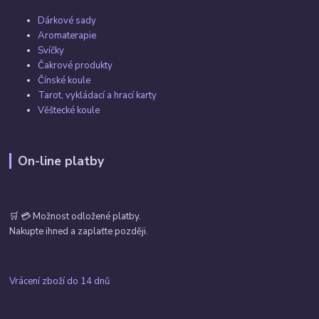
Dárkové sady
Aromaterapie
Svíčky
Čakrové produkty
Čínské koule
Tarot, vykládací a hrací karty
Věštecké koule
On-line platby
🛒 💳 Možnost odložené platby.
Nakupte ihned a zaplaťte později.
Vrácení zboží do 14 dnů