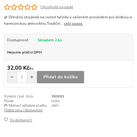
Ohodnotit produkt
🌿 Dřevěný stojánek na vonné tyčinky v zeleném provedení pro klidnou a
harmonickou atmosféru Tradiční...
celý popis
Dostupnost
Skladem 2 ks
Nejsme plátci DPH
32,00 Kč
/
ks
Přidat do košíku
Výrobní / kat. číslo
380093
Původ:
India
💳 Možnost odložené platby:
ANO
Hlídat cenu / dostupnost
Do oblíbených