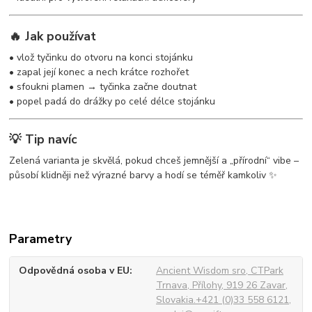
🔥 Jak používat
• vlož tyčinku do otvoru na konci stojánku
• zapal její konec a nech krátce rozhořet
• sfoukni plamen → tyčinka začne doutnat
• popel padá do drážky po celé délce stojánku
💡 Tip navíc
Zelená varianta je skvělá, pokud chceš jemnější a „přírodní“ vibe –
působí klidněji než výrazné barvy a hodí se téměř kamkoliv ✨
Parametry
Odpovědná osoba v EU
Ancient Wisdom sro, CTPark
Trnava, Přílohy, 919 26 Zavar,
Slovakia.+421 (0)33 558 6121,