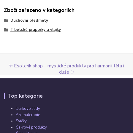
Zboží zařazeno v kategoriích
Duchovní předměty
Tibetské praporky a vlajky
✨ Esoterik shop – mystické produkty pro harmonii těla i
duše ✨
Top kategorie
Dárkové sady
Aromaterapie
Svíčky
Čakrové produkty