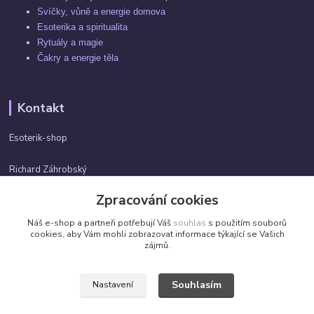
Svíčky, vůně a energie domova
Esoterika a spiritualita
Rytuály a magie
Čakry a energie těla
Kontakt
Esoterik-shop
Richard Záhrobský
+420 737982974
Zpracování cookies
Po-pá 9 - 17h
Náš e-shop a partneři potřebují Váš
souhlas
s použitím souborů
info@esoterik-shop.cz
cookies, aby Vám mohli zobrazovat informace týkající se Vašich
zájmů.
Souhlasím
Nastavení