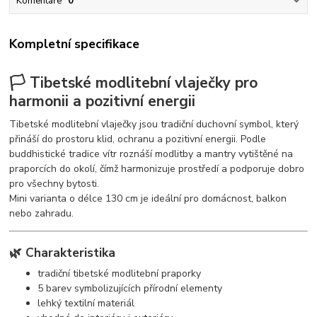
Komentáře
0
Kompletní specifikace
🏳️ Tibetské modlitební vlaječky pro
harmonii a pozitivní energii
Tibetské modlitební vlaječky jsou tradiční duchovní symbol, který
přináší do prostoru klid, ochranu a pozitivní energii. Podle
buddhistické tradice vítr roznáší modlitby a mantry vytištěné na
praporcích do okolí, čímž harmonizuje prostředí a podporuje dobro
pro všechny bytosti.
Mini varianta o délce 130 cm je ideální pro domácnost, balkon
nebo zahradu.
🌿 Charakteristika
tradiční tibetské modlitební praporky
5 barev symbolizujících přírodní elementy
lehký textilní materiál