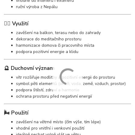
vhodné do interiéru i exteriéru
ruční výroba z Nepálu
🧘‍♀️ Využití
zavěšení na balkon, terasu nebo do zahrady
dekorace do meditačního prostoru
harmonizace domova či pracovního místa
podpora pozitivní energie a klidu
🔮 Duchovní význam
vítr rozšiřuje modlitby a pozitivní energii do prostoru
symbol pěti elementů (oheň, voda, země, vzduch, prostor)
podpora štěstí, zdraví a harmonie
ochrana prostoru před negativní energií
🌬️ Použití
zavěšení na větrné místo (čím výše, tím lépe)
vhodné pro vnitřní i venkovní použití
ideálně nechat volně vlát ve větru