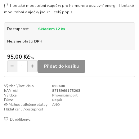
🏳️ Tibetské modlitební vlaječky pro harmonii a pozitivní energii Tibetské
modlitební vlaječky jsou t...
celý popis
Dostupnost
Skladem 12 ks
Nejsme plátci DPH
95,00 Kč
/
ks
Přidat do košíku
Výrobní / kat. číslo
090606
EAN kód:
8718969175203
Výrobce:
Phoeniximport
Původ:
Nepál
💳 Možnost odložené platby:
ANO
Hlídat cenu / dostupnost
Do oblíbených