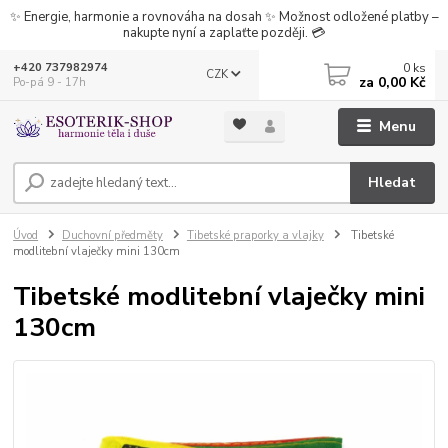
✨ Energie, harmonie a rovnováha na dosah ✨ Možnost odložené platby –
nakupte nyní a zaplaťte později. 💳
0
ks
+420 737982974
CZK
za
0,00 Kč
Po-pá 9 - 17h
Menu
Hledat
Úvod
Duchovní předměty
Tibetské praporky a vlajky
Tibetské
modlitební vlaječky mini 130cm
Tibetské modlitební vlaječky mini
130cm