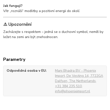
Jak fungují?
Vítr „roznáší“ modlitby a pozitivní energii do okolí.
⚠️ Upozornění
Zacházejte s respektem – jedná se o duchovní symbol, neměl by
ležet na zemi ani být znehodnocen.
Parametry
Odpovědná osoba v EU
Mani Bhadra BV - Phoenix
Import, De Vesting 14, 7722GA
Dalfsen, The Netherlands,
+31 384 235 510,
info@phoeniximport.nl