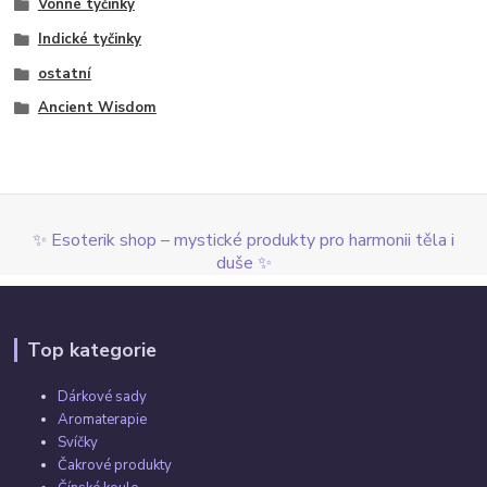
Vonné tyčinky
Indické tyčinky
ostatní
Ancient Wisdom
✨ Esoterik shop – mystické produkty pro harmonii těla i
duše ✨
Top kategorie
Dárkové sady
Aromaterapie
Svíčky
Čakrové produkty