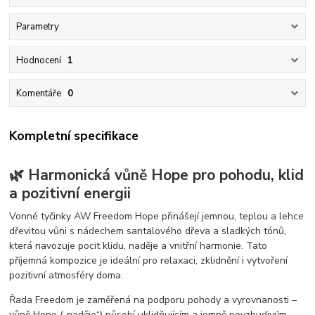
Parametry
Hodnocení
1
Komentáře
0
Kompletní specifikace
🌿 Harmonická vůně Hope pro pohodu, klid
a pozitivní energii
Vonné tyčinky AW Freedom Hope přinášejí jemnou, teplou a lehce
dřevitou vůni s nádechem santalového dřeva a sladkých tónů,
která navozuje pocit klidu, naděje a vnitřní harmonie. Tato
příjemná kompozice je ideální pro relaxaci, zklidnění i vytvoření
pozitivní atmosféry doma.
Řada Freedom je zaměřená na podporu pohody a vyrovnanosti –
vůně Hope („naděje“) působí uklidňujícím a jemně povzbudivým