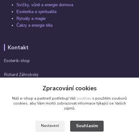
Svíčky, vůně a energie domova
Esoterika a spiritualita
Rytuály a magie
Čakry a energie těla
Kontakt
Esoterik-shop
Richard Záhrobský
+420 737982974
Zpracování cookies
Po-pá 9 - 17h
Náš e-shop a partneři potřebují Váš
souhlas
s použitím souborů
info@esoterik-shop.cz
cookies, aby Vám mohli zobrazovat informace týkající se Vašich
zájmů.
Souhlasím
Nastavení