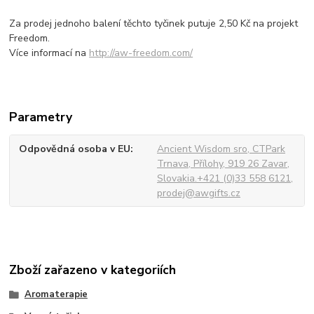
Za prodej jednoho balení těchto tyčinek putuje 2,50 Kč na projekt
Freedom.
Více informací na
http://aw-freedom.com/
Parametry
Odpovědná osoba v EU
Ancient Wisdom sro, CTPark
Trnava, Přílohy, 919 26 Zavar,
Slovakia.+421 (0)33 558 6121,
prodej@awgifts.cz
Zboží zařazeno v kategoriích
Aromaterapie