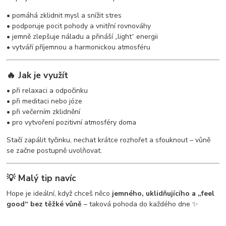
• pomáhá zklidnit mysl a snížit stres
• podporuje pocit pohody a vnitřní rovnováhy
• jemně zlepšuje náladu a přináší „light“ energii
• vytváří příjemnou a harmonickou atmosféru
🔥 Jak je využít
• při relaxaci a odpočinku
• při meditaci nebo józe
• při večerním zklidnění
• pro vytvoření pozitivní atmosféry doma
Stačí zapálit tyčinku, nechat krátce rozhořet a sfouknout – vůně
se začne postupně uvolňovat.
💡 Malý tip navíc
Hope je ideální, když chceš něco
jemného, uklidňujícího a „feel
good“ bez těžké vůně
– taková pohoda do každého dne ✨