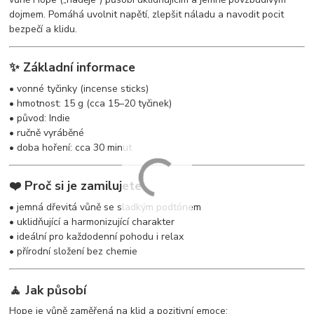
dojmem. Pomáhá uvolnit napětí, zlepšit náladu a navodit pocit
bezpečí a klidu.
✨ Základní informace
• vonné tyčinky (incense sticks)
• hmotnost: 15 g (cca 15–20 tyčinek)
• původ: Indie
• ručně vyráběné
• doba hoření: cca 30 minut
❤️ Proč si je zamilujete
• jemná dřevitá vůně se sladkým podtónem
• uklidňující a harmonizující charakter
• ideální pro každodenní pohodu i relax
• přírodní složení bez chemie
🧘 Jak působí
Hope je vůně zaměřená na klid a pozitivní emoce: