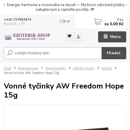
✨ Energie, harmonie a rovnováha na dosah ✨ Možnost odložené platby –
nakupte nyní a zaplaťte později. 💳
0
ks
+420 737982974
CZK
za
0,00 Kč
Po-pá 9 - 17h
Menu
Hledat
Úvod
Aromaterapie
Vonné tyčinky
Indické tyčinky
ostatní
Vonné tyčinky AW Freedom Hope 15g
Vonné tyčinky AW Freedom Hope
15g