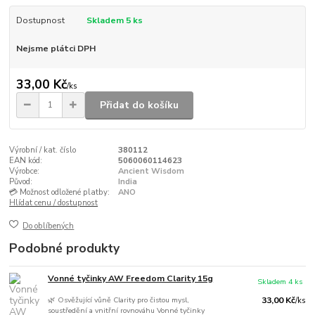
Dostupnost
Skladem 5 ks
Nejsme plátci DPH
33,00 Kč
/
ks
Přidat do košíku
Výrobní / kat. číslo
380112
EAN kód:
5060060114623
Výrobce:
Ancient Wisdom
Původ:
India
💳 Možnost odložené platby:
ANO
Hlídat cenu / dostupnost
Do oblíbených
Podobné produkty
Vonné tyčinky AW Freedom Clarity 15g
Skladem 4 ks
🌿 Osvěžující vůně Clarity pro čistou mysl,
33,00 Kč
/
ks
soustředění a vnitřní rovnováhu Vonné tyčinky