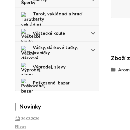
Tarot, vykládací a hrací
karty
Věštecké koule
Váčky, dárkové tašky,
krabičky
Zboží 
Výprodej, slevy
Arom
Poškozené, bazar
Novinky
26.02.2026
Blog