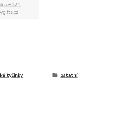
vakia.+421
gifts.cz
cké tyčinky
ostatní