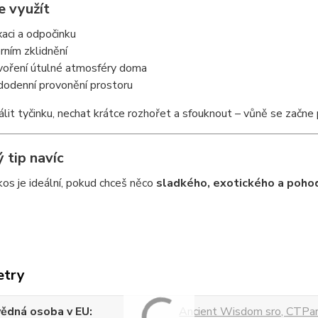
je využít
axaci a odpočinku
erním zklidnění
tvoření útulné atmosféry doma
dodenní provonění prostoru
álit tyčinku, nechat krátce rozhořet a sfouknout – vůně se začn
 tip navíc
os je ideální, pokud chceš něco
sladkého, exotického a poh
etry
ědná osoba v EU
Ancient Wisdom sro, CTPar