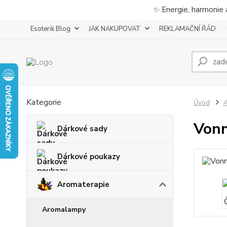
✨ Energie, harmonie 
Esoterik Blog
JAK NAKUPOVAT
REKLAMAČNÍ ŘÁD
Kategorie
Úvod
A
Vonn
Dárkové sady
Dárkové poukazy
Aromaterapie
Aromalampy