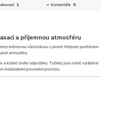
dnocení
1
Komentáře
0
laxaci a příjemnou atmosféru
 lehce krémovou vůni kokosu s jemně hřejivým podtónem.
tulné atmosféry.
 a klidné chvíle odpočinku. Tyčinky jsou ručně vyráběné
pro každodenní provonění prostoru.