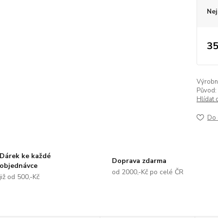
Nej
35
Výrobní 
Původ:
Hlídat 
Do 
Dárek ke každé
Doprava zdarma
objednávce
od 2000,-Kč po celé ČR
již od 500,-Kč