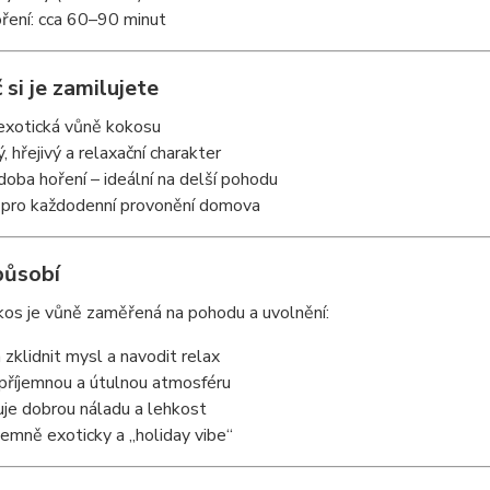
ření: cca 60–90 minut
 si je zamilujete
 exotická vůně kokosu
, hřejivý a relaxační charakter
doba hoření – ideální na delší pohodu
 pro každodenní provonění domova
působí
kos je vůně zaměřená na pohodu a uvolnění:
zklidnit mysl a navodit relax
 příjemnou a útulnou atmosféru
je dobrou náladu a lehkost
jemně exoticky a „holiday vibe“