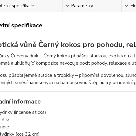
etní specifikace
Parametry
Ho
tní specifikace
otická vůně Černý kokos pro pohodu, re
inky Červený drak – Černý kokos přinášejí sladkou, exotickou a
emná a uklidňující kompozice navozuje pocit pohody, relaxace a ú
su působí jemně sladce a tropicky – připomíná dovolenou, slunce
 vonných směsí nanesených na bambusovou štěpinu a jsou ideální 
adní informace
yčinky (incense sticks)
 18 ks
Indie
tyčinky (cca 32 cm)