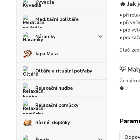
Kyvadla
🔥 Jak 
• při rel
Meditační polštáře
• při več
• pro vy
Náramky
• pro kaž
Stačí zap
Japa Mala
💡 Malý
Oltáře a rituální potřeby
Černý kok
🥥✨
Relaxační hudba
Relaxační pomůcky
Param
Různé, doplňky
Odpov
Šperky