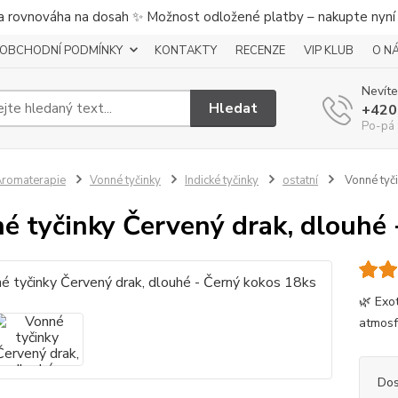
a rovnováha na dosah ✨ Možnost odložené platby – nakupte nyní a
OBCHODNÍ PODMÍNKY
KONTAKTY
RECENZE
VIP KLUB
O N
Nevíte
Hledat
+420
Po-pá 
romaterapie
Vonné tyčinky
Indické tyčinky
ostatní
Vonné tyči
é tyčinky Červený drak, dlouhé 
🌿 Exo
atmosf
Dos