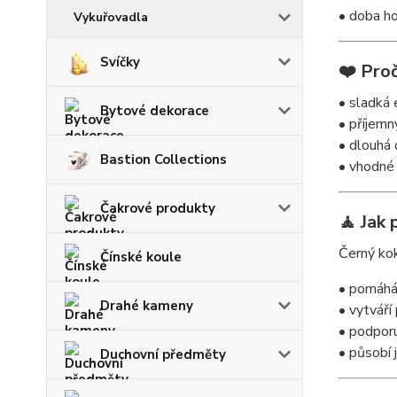
• doba ho
Vykuřovadla
Svíčky
❤️ Proč
• sladká
Bytové dekorace
• příjemný
• dlouhá 
Bastion Collections
• vhodné
Čakrové produkty
🧘 Jak 
Černý ko
Čínské koule
• pomáhá 
Drahé kameny
• vytváří
• podporu
• působí 
Duchovní předměty