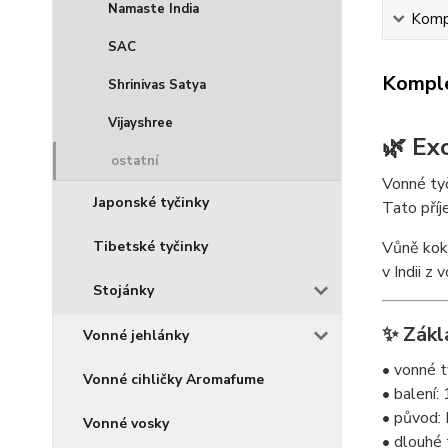
Namaste India
Kompl
SAC
Komple
Shrinivas Satya
Vijayshree
🌿 Ex
ostatní
Vonné tyč
Japonské tyčinky
Tato příj
Tibetské tyčinky
Vůně koko
v Indii z
Stojánky
✨ Zákl
Vonné jehlánky
• vonné t
Vonné cihličky Aromafume
• balení:
• původ: 
Vonné vosky
• dlouhé 