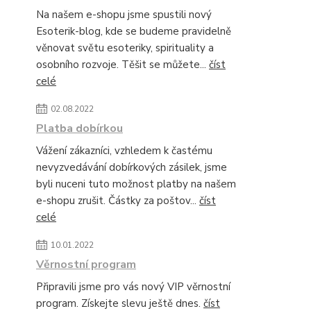
Na našem e-shopu jsme spustili nový
Esoterik-blog, kde se budeme pravidelně
věnovat světu esoteriky, spirituality a
osobního rozvoje. Těšit se můžete...
číst
celé
02.08.2022
Platba dobírkou
Vážení zákazníci, vzhledem k častému
nevyzvedávání dobírkových zásilek, jsme
byli nuceni tuto možnost platby na našem
e-shopu zrušit. Částky za poštov...
číst
celé
10.01.2022
Věrnostní program
Připravili jsme pro vás nový VIP věrnostní
program. Získejte slevu ještě dnes.
číst