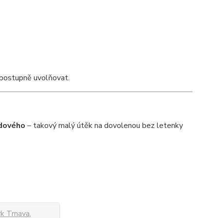
e postupně uvolňovat.
odového
– takový malý útěk na dovolenou bez letenky
k Trnava,