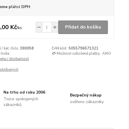
sme plátci DPH
,00 Kč
Přidat do košíku
/
ks
/ kat. číslo
380058
EAN kód:
5055796571321
India
💳 Možnost odložené platby:
ANO
cenu / dostupnost
oblíbených
Na trhu od roku 2006
Bezpečný nákup
Tisíce spokojených
ověřeno zákazníky
zákazníků