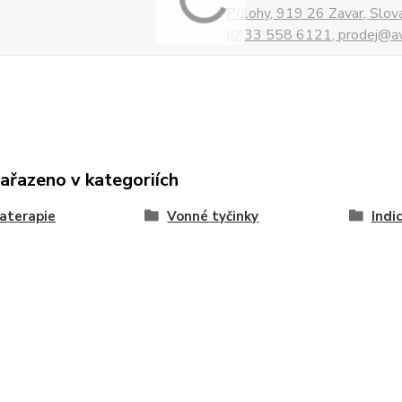
Přílohy, 919 26 Zavar, Slo
(0)33 558 6121, prodej@aw
zařazeno v kategoriích
aterapie
Vonné tyčinky
Indi