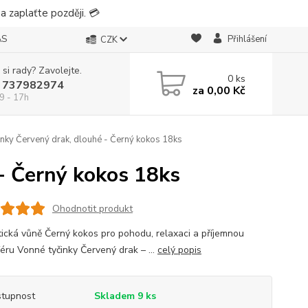
 zaplaťte později. 💳
ÁS
Přihlášení
CZK
 si rady? Zavolejte.
0
ks
 737982974
za
0,00 Kč
9 - 17h
nky Červený drak, dlouhé - Černý kokos 18ks
- Černý kokos 18ks
Ohodnotit produkt
tická vůně Černý kokos pro pohodu, relaxaci a příjemnou
éru Vonné tyčinky Červený drak – ...
celý popis
tupnost
Skladem 9 ks