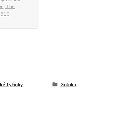
en, The
 510,
cké tyčinky
Goloka