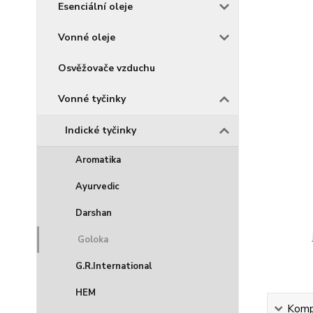
Esenciální oleje
Vonné oleje
Osvěžovače vzduchu
Vonné tyčinky
Indické tyčinky
Aromatika
Ayurvedic
Darshan
Goloka
G.R.International
HEM
Kompl