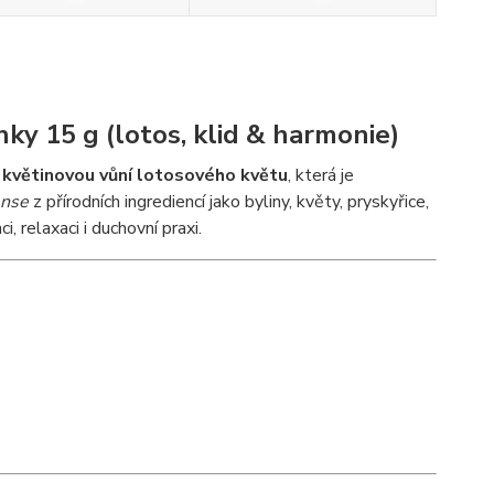
ky 15 g (lotos, klid & harmonie)
,
květinovou vůní lotosového květu
, která je
ense
z přírodních ingrediencí jako byliny, květy, pryskyřice,
, relaxaci i duchovní praxi.