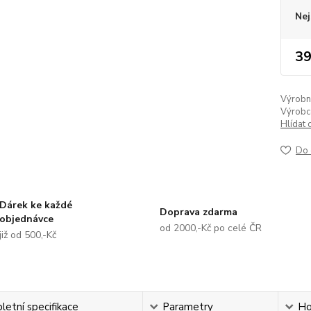
Nej
39
Výrobní 
Výrobc
Hlídat 
Do 
Dárek ke každé
Doprava zdarma
objednávce
od 2000,-Kč po celé ČR
již od 500,-Kč
etní specifikace
Parametry
Ho