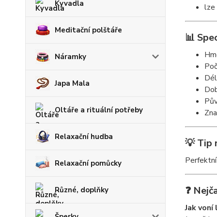
Kyvadla
lze
Meditační polštáře
📊 Spec
Hmo
Náramky
Poč
Dél
Japa Mala
Dob
Pův
Oltáře a rituální potřeby
Zna
Relaxační hudba
💡 Tip 
Perfektní
Relaxační pomůcky
❓ Nejča
Různé, doplňky
Jak voní
Šperky