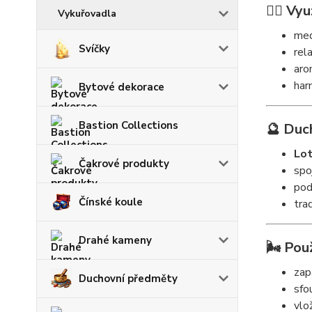
🧘‍♀️ Vyu
Vykuřovadla
med
Svíčky
rel
aro
har
Bytové dekorace
Bastion Collections
🔮 Duc
Lo
Čakrové produkty
spo
pod
Čínské koule
tra
Drahé kameny
🌬️ Použ
zap
Duchovní předměty
sfo
vlo