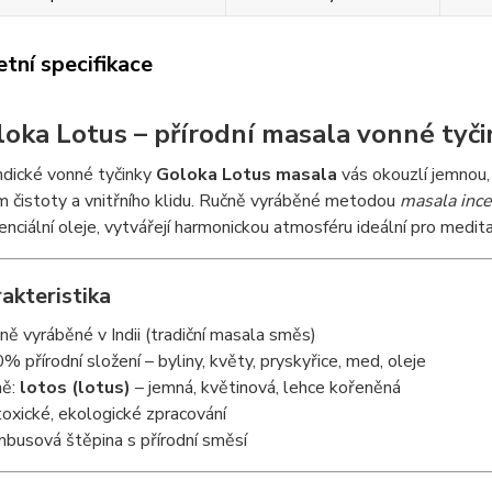
tní specifikace
loka Lotus – přírodní masala vonné tyčin
indické vonné tyčinky
Goloka Lotus masala
vás okouzlí jemnou
 čistoty a vnitřního klidu. Ručně vyráběné metodou
masala inc
nciální oleje, vytvářejí harmonickou atmosféru ideální pro meditaci
akteristika
ně vyráběné v Indii (tradiční masala směs)
% přírodní složení – byliny, květy, pryskyřice, med, oleje
ně:
lotos (lotus)
– jemná, květinová, lehce kořeněná
oxické, ekologické zpracování
busová štěpina s přírodní směsí