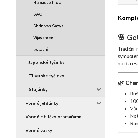
Namaste India
SAC
Komple
Shrinivas Satya
🌸 Go
Vijayshree
Tradiční 
ostatní
symbolem
Japonské tyčinky
med a ese
Tibetské tyčinky
🌿 Char
Stojánky
Ruč
100
Vonné jehlánky
Vů
Net
Vonné cihličky Aromafume
Bam
Vonné vosky