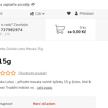
 zaplaťte později. 💳
ÁS
Přihlášení
CZK
 si rady? Zavolejte.
0
ks
 737982974
za
0,00 Kč
9 - 17h
inky Goloka Lotus Masala 15g
 15g
Ohodnotit produkt
ka Lotus – přírodní masala vonné tyčinky 15 g (lotos, klid &
e) Tradiční indické vo...
celý popis
tupnost
Není skladem