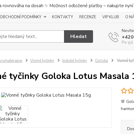
a rovnováha na dosah ✨ Možnost odložené platby – nakupte nyní a
OBCHODNÍ PODMÍNKY
KONTAKTY
RECENZE
VIP KLUB
O N
Nevíte
Hledat
+420
Po-pá 
romaterapie
Vonné tyčinky
Indické tyčinky
Goloka
Vonné tyč
é tyčinky Goloka Lotus Masala
🌸 Golo
harmoni
Dos