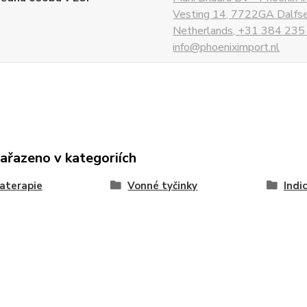
Vesting 14, 7722GA Dalfs
Netherlands, +31 384 235
info@phoeniximport.nl
zařazeno v kategoriích
aterapie
Vonné tyčinky
Indi