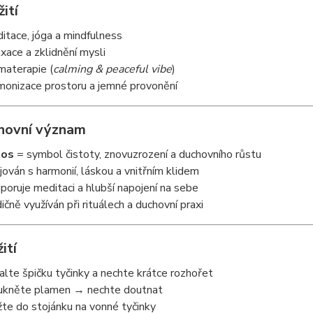
žití
itace, jóga a mindfulness
axace a zklidnění mysli
materapie (
calming & peaceful vibe
)
monizace prostoru a jemné provonění
hovní význam
tos
= symbol čistoty, znovuzrození a duchovního růstu
jován s harmonií, láskou a vnitřním klidem
poruje meditaci a hlubší napojení na sebe
dičně využíván při rituálech a duchovní praxi
ití
alte špičku tyčinky a nechte krátce rozhořet
ukněte plamen → nechte doutnat
žte do stojánku na vonné tyčinky