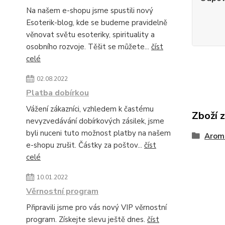
Na našem e-shopu jsme spustili nový
Esoterik-blog, kde se budeme pravidelně
věnovat světu esoteriky, spirituality a
osobního rozvoje. Těšit se můžete...
číst
celé
02.08.2022
Platba dobírkou
Vážení zákazníci, vzhledem k častému
Zboží 
nevyzvedávání dobírkových zásilek, jsme
byli nuceni tuto možnost platby na našem
Arom
e-shopu zrušit. Částky za poštov...
číst
celé
10.01.2022
Věrnostní program
Připravili jsme pro vás nový VIP věrnostní
program. Získejte slevu ještě dnes.
číst