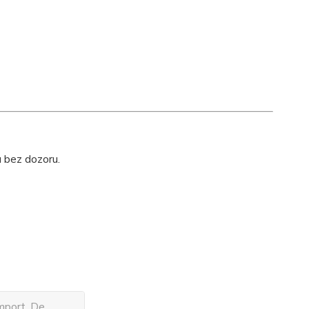
u bez dozoru.
mport, De