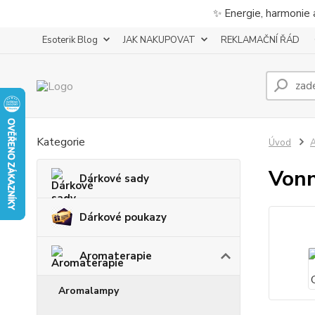
✨ Energie, harmonie 
Esoterik Blog
JAK NAKUPOVAT
REKLAMAČNÍ ŘÁD
Kategorie
Úvod
A
Vonn
Dárkové sady
Dárkové poukazy
Aromaterapie
Aromalampy