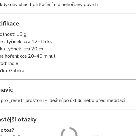
 kdykoliv uhasit přitlačením o nehořlavý povrch
ifikace
tnost: 15 g
et tyčinek: cca 12–15 ks
ka tyčinek: cca 20 cm
a hoření: cca 20–40 minut
od: Indie
čka: Goloka
navíc
 pro „reset“ prostoru – ideální po úklidu nebo před meditací.
stější otázky
 lotos?