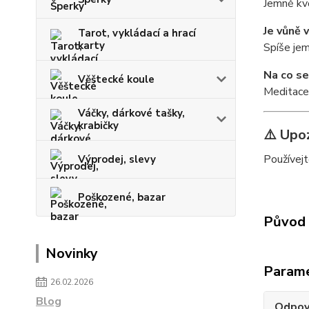
Jemně kvě
Je vůně 
Tarot, vykládací a hrací
karty
Spíše jem
Na co se
Věštecké koule
Meditace,
Váčky, dárkové tašky,
krabičky
⚠️ Upo
Používejt
Výprodej, slevy
Poškozené, bazar
Původ 
Novinky
Param
26.02.2026
Blog
Odpov