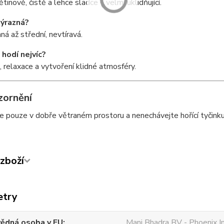
tinově, čistě a lehce sladce – velmi uklidňující.
výrazná?
ná až střední, nevtíravá.
 hodí nejvíc?
 relaxace a vytvoření klidné atmosféry.
zornění
e pouze v dobře větraném prostoru a nenechávejte hořící tyčink
zboží
etry
ědná osoba v EU
Mani Bhadra BV - Phoenix I