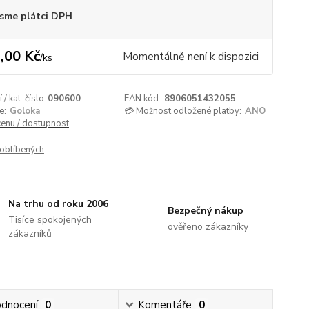
sme plátci DPH
,00 Kč
Momentálně není k dispozici
/
ks
/ kat. číslo
090600
EAN kód:
8906051432055
e:
Goloka
💳 Možnost odložené platby:
ANO
cenu / dostupnost
oblíbených
Na trhu od roku 2006
Bezpečný nákup
Tisíce spokojených
ověřeno zákazníky
zákazníků
dnocení
0
Komentáře
0