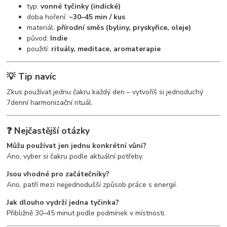
typ:
vonné tyčinky (indické)
doba hoření:
~30–45 min / kus
materiál:
přírodní směs (byliny, pryskyřice, oleje)
původ:
Indie
použití:
rituály, meditace, aromaterapie
💡 Tip navíc
Zkus používat jednu čakru každý den – vytvoříš si jednoduchý
7denní harmonizační rituál.
❓ Nejčastější otázky
Můžu používat jen jednu konkrétní vůni?
Ano, vyber si čakru podle aktuální potřeby.
Jsou vhodné pro začátečníky?
Ano, patří mezi nejjednodušší způsob práce s energií.
Jak dlouho vydrží jedna tyčinka?
Přibližně 30–45 minut podle podmínek v místnosti.