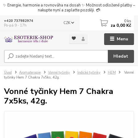
✨ Energie, harmonie a rovnováha na dosah ✨ Možnost odložené platby –
nakupte nyní a zaplaťte později. 💳
0
ks
+420 737982974
CZK
za
0,00 Kč
Po-pá 9 - 17h
Menu
Hledat
Úvod
Aromaterapie
Vonné tyčinky
Indické tyčinky
HEM
Vonné
tyčinky Hem 7 Chakra 7x5ks, 42g.
Vonné tyčinky Hem 7 Chakra
7x5ks, 42g.