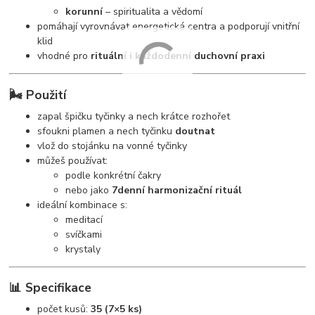
korunní
– spiritualita a vědomí
pomáhají vyrovnávat energetická centra a podporují vnitřní
klid
vhodné pro
rituální i každodenní duchovní praxi
🌬️ Použití
zapal špičku tyčinky a nech krátce rozhořet
sfoukni plamen a nech tyčinku
doutnat
vlož do stojánku na vonné tyčinky
můžeš používat:
podle konkrétní čakry
nebo jako
7denní harmonizační rituál
ideální kombinace s:
meditací
svíčkami
krystaly
📊 Specifikace
počet kusů:
35 (7×5 ks)