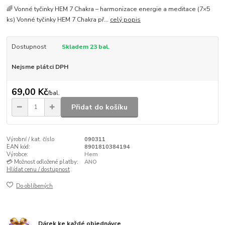
🌈 Vonné tyčinky HEM 7 Chakra – harmonizace energie a meditace (7×5
ks) Vonné tyčinky HEM 7 Chakra př...
celý popis
Dostupnost
Skladem 23 bal.
Nejsme plátci DPH
69,00 Kč
/
bal.
Přidat do košíku
Výrobní / kat. číslo
090311
EAN kód:
8901810384194
Výrobce:
Hem
💳 Možnost odložené platby:
ANO
Hlídat cenu / dostupnost
Do oblíbených
Dárek ke každé objednávce