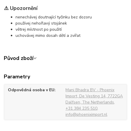
⚠️ Upozornění
nenechávej doutnající tyčinku bez dozoru
používej nehořlavý stojánek
větrej místnost po použití
uchovávej mimo dosah dětí a zvířat
Původ zboží
Parametry
Odpovědná osoba v EU
Mani Bhadra BV - Phoenix
Import, De Vesting 14, 7722GA
Dalfsen, The Netherlands,
+31 384 235 510,
info@phoeniximport.nl