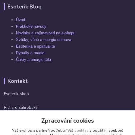
Esoterik Blog
Úvod
Praktické návody
Novinky a zajímavosti na e-shopu
Svíčky, vůně a energie domova
Esoterika a spiritualita
Rytuály a magie
Čakry a energie těla
Kontakt
Esoterik-shop
Richard Záhrobský
+420 737982974
Zpracování cookies
Po-pá 9 - 17h
Náš e-shop a partneři potřebují Váš
souhlas
s použitím souborů
info@esoterik-shop.cz