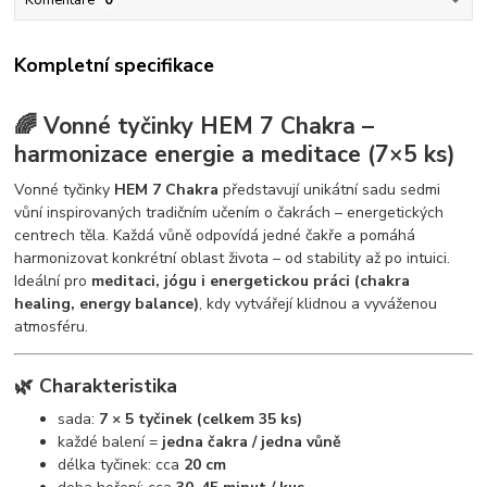
Kompletní specifikace
🌈 Vonné tyčinky HEM 7 Chakra –
harmonizace energie a meditace (7×5 ks)
Vonné tyčinky
HEM 7 Chakra
představují unikátní sadu sedmi
vůní inspirovaných tradičním učením o čakrách – energetických
centrech těla. Každá vůně odpovídá jedné čakře a pomáhá
harmonizovat konkrétní oblast života – od stability až po intuici.
Ideální pro
meditaci, jógu i energetickou práci (chakra
healing, energy balance)
, kdy vytvářejí klidnou a vyváženou
atmosféru.
🌿 Charakteristika
sada:
7 × 5 tyčinek (celkem 35 ks)
každé balení =
jedna čakra / jedna vůně
délka tyčinek: cca
20 cm