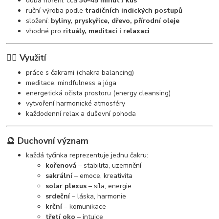
doba hoření: cca
30–45 minut / kus
ruční výroba podle
tradičních indických postupů
složení:
byliny, pryskyřice, dřevo, přírodní oleje
vhodné pro
rituály, meditaci i relaxaci
🧘‍♀️ Využití
práce s čakrami (chakra balancing)
meditace, mindfulness a jóga
energetická očista prostoru (energy cleansing)
vytvoření harmonické atmosféry
každodenní relax a duševní pohoda
🔮 Duchovní význam
každá tyčinka reprezentuje jednu čakru:
kořenová
– stabilita, uzemnění
sakrální
– emoce, kreativita
solar plexus
– síla, energie
srdeční
– láska, harmonie
krční
– komunikace
třetí oko
– intuice