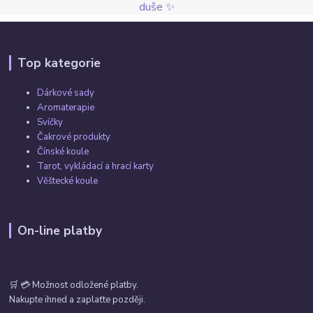
duše ✨
Top kategorie
Dárkové sady
Aromaterapie
Svíčky
Čakrové produkty
Čínské koule
Tarot, vykládací a hrací karty
Věštecké koule
On-line platby
🛒 💳 Možnost odložené platby.
Nakupte ihned a zaplaťte později.