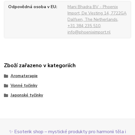
Odpovědná osoba v EU
Mani Bhadra BV - Phoenix
Import, De Vesting 14, 7722GA
Dalfsen, The Netherlands,
+31 384 235 510,
info@phoeniximport.nl
Zboží zařazeno v kategoriích
Aromaterapie
Vonné tyčinky
Japonské tyčinky
✨ Esoterik shop – mystické produkty pro harmonii těla i