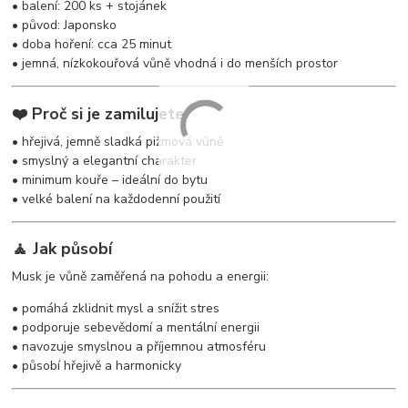
• balení: 200 ks + stojánek
• původ: Japonsko
• doba hoření: cca 25 minut
• jemná, nízkokouřová vůně vhodná i do menších prostor
❤️ Proč si je zamilujete
• hřejivá, jemně sladká pižmová vůně
• smyslný a elegantní charakter
• minimum kouře – ideální do bytu
• velké balení na každodenní použití
🧘 Jak působí
Musk je vůně zaměřená na pohodu a energii:
• pomáhá zklidnit mysl a snížit stres
• podporuje sebevědomí a mentální energii
• navozuje smyslnou a příjemnou atmosféru
• působí hřejivě a harmonicky