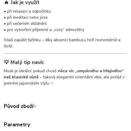
🔥 Jak je využít
• při relaxaci a odpočinku
• při meditaci nebo józe
• při večerním zklidnění
• pro vytvoření příjemné a „cozy“ atmosféry
Stačí zapálit tyčinku – díky absenci bambusu hoří rovnoměrně a
čistě.
💡 Malý tip navíc
Musk je ideální, pokud chceš
něco víc „smyslného a hřejivého“
než klasické vůně
– takový elegantní orientální vibe, ale pořád v
jemném japonském stylu ✨
Původ zboží
Parametry