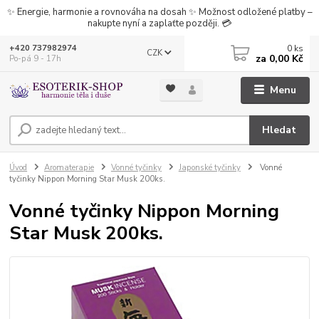
✨ Energie, harmonie a rovnováha na dosah ✨ Možnost odložené platby –
nakupte nyní a zaplaťte později. 💳
0
ks
+420 737982974
CZK
za
0,00 Kč
Po-pá 9 - 17h
Menu
Hledat
Úvod
Aromaterapie
Vonné tyčinky
Japonské tyčinky
Vonné
tyčinky Nippon Morning Star Musk 200ks.
Vonné tyčinky Nippon Morning
Star Musk 200ks.