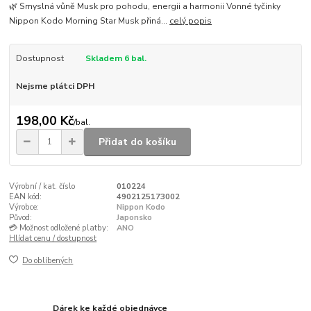
🌿 Smyslná vůně Musk pro pohodu, energii a harmonii Vonné tyčinky
Nippon Kodo Morning Star Musk přiná...
celý popis
Dostupnost
Skladem 6 bal.
Nejsme plátci DPH
198,00 Kč
/
bal.
Přidat do košíku
Výrobní / kat. číslo
010224
EAN kód:
4902125173002
Výrobce:
Nippon Kodo
Původ:
Japonsko
💳 Možnost odložené platby:
ANO
Hlídat cenu / dostupnost
Do oblíbených
Dárek ke každé objednávce