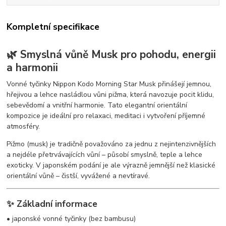
Kompletní specifikace
🌿 Smyslná vůně Musk pro pohodu, energii
a harmonii
Vonné tyčinky Nippon Kodo Morning Star Musk přinášejí jemnou,
hřejivou a lehce nasládlou vůni pižma, která navozuje pocit klidu,
sebevědomí a vnitřní harmonie. Tato elegantní orientální
kompozice je ideální pro relaxaci, meditaci i vytvoření příjemné
atmosféry.
Pižmo (musk) je tradičně považováno za jednu z nejintenzivnějších
a nejdéle přetrvávajících vůní – působí smyslně, teple a lehce
exoticky. V japonském podání je ale výrazně jemnější než klasické
orientální vůně – čistší, vyvážené a nevtíravé.
✨ Základní informace
• japonské vonné tyčinky (bez bambusu)