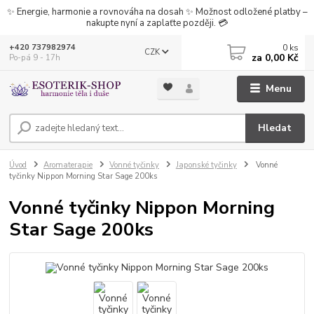
✨ Energie, harmonie a rovnováha na dosah ✨ Možnost odložené platby –
nakupte nyní a zaplaťte později. 💳
0
ks
+420 737982974
CZK
za
0,00 Kč
Po-pá 9 - 17h
Menu
Hledat
Úvod
Aromaterapie
Vonné tyčinky
Japonské tyčinky
Vonné
tyčinky Nippon Morning Star Sage 200ks
Vonné tyčinky Nippon Morning
Star Sage 200ks