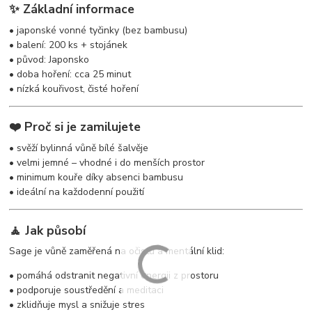
✨ Základní informace
• japonské vonné tyčinky (bez bambusu)
• balení: 200 ks + stojánek
• původ: Japonsko
• doba hoření: cca 25 minut
• nízká kouřivost, čisté hoření
❤️ Proč si je zamilujete
• svěží bylinná vůně bílé šalvěje
• velmi jemné – vhodné i do menších prostor
• minimum kouře díky absenci bambusu
• ideální na každodenní použití
🧘 Jak působí
Sage je vůně zaměřená na očistu a mentální klid:
• pomáhá odstranit negativní energii z prostoru
• podporuje soustředění a meditaci
• zklidňuje mysl a snižuje stres