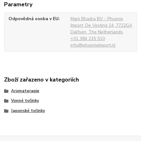
Parametry
Odpovědná osoba v EU
Mani Bhadra BV - Phoenix
Import, De Vesting 14, 7722GA
Dalfsen, The Netherlands,
+31 384 235 510,
info@phoeniximport.nl
Zboží zařazeno v kategoriích
Aromaterapie
Vonné tyčinky
Japonské tyčinky