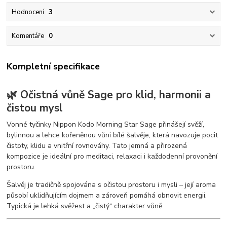
Hodnocení
3
Komentáře
0
Kompletní specifikace
🌿 Očistná vůně Sage pro klid, harmonii a
čistou mysl
Vonné tyčinky Nippon Kodo Morning Star Sage přinášejí svěží,
bylinnou a lehce kořeněnou vůni bílé šalvěje, která navozuje pocit
čistoty, klidu a vnitřní rovnováhy. Tato jemná a přirozená
kompozice je ideální pro meditaci, relaxaci i každodenní provonění
prostoru.
Šalvěj je tradičně spojována s očistou prostoru i mysli – její aroma
působí uklidňujícím dojmem a zároveň pomáhá obnovit energii.
Typická je lehká svěžest a „čistý“ charakter vůně.