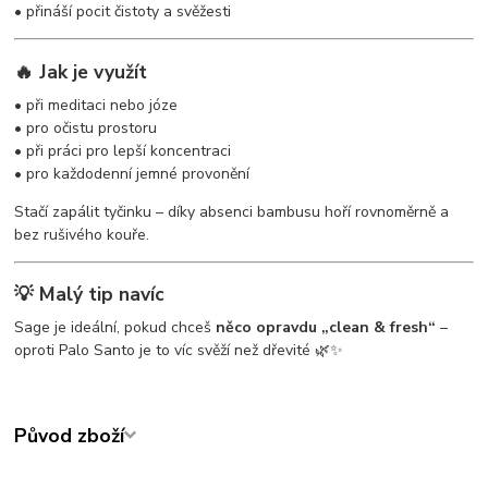
• přináší pocit čistoty a svěžesti
🔥 Jak je využít
• při meditaci nebo józe
• pro očistu prostoru
• při práci pro lepší koncentraci
• pro každodenní jemné provonění
Stačí zapálit tyčinku – díky absenci bambusu hoří rovnoměrně a
bez rušivého kouře.
💡 Malý tip navíc
Sage je ideální, pokud chceš
něco opravdu „clean & fresh“
–
oproti Palo Santo je to víc svěží než dřevité 🌿✨
Původ zboží