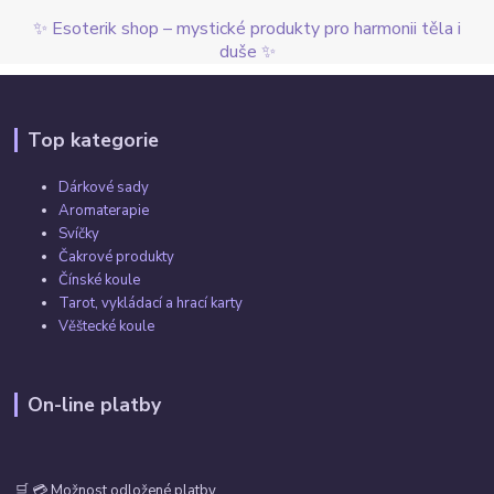
✨ Esoterik shop – mystické produkty pro harmonii těla i
duše ✨
Top kategorie
Dárkové sady
Aromaterapie
Svíčky
Čakrové produkty
Čínské koule
Tarot, vykládací a hrací karty
Věštecké koule
On-line platby
🛒 💳 Možnost odložené platby.