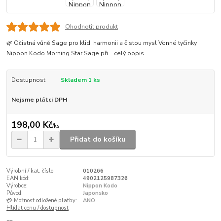
Ohodnotit produkt
🌿 Očistná vůně Sage pro klid, harmonii a čistou mysl Vonné tyčinky
Nippon Kodo Morning Star Sage při...
celý popis
Dostupnost
Skladem 1 ks
Nejsme plátci DPH
198,00 Kč
/
ks
Přidat do košíku
Výrobní / kat. číslo
010266
EAN kód:
4902125987326
Výrobce:
Nippon Kodo
Původ:
Japonsko
💳 Možnost odložené platby:
ANO
Hlídat cenu / dostupnost