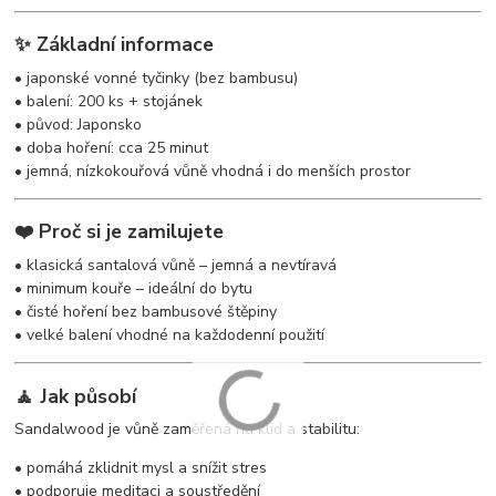
✨ Základní informace
• japonské vonné tyčinky (bez bambusu)
• balení: 200 ks + stojánek
• původ: Japonsko
• doba hoření: cca 25 minut
• jemná, nízkokouřová vůně vhodná i do menších prostor
❤️ Proč si je zamilujete
• klasická santalová vůně – jemná a nevtíravá
• minimum kouře – ideální do bytu
• čisté hoření bez bambusové štěpiny
• velké balení vhodné na každodenní použití
🧘 Jak působí
Sandalwood je vůně zaměřená na klid a stabilitu:
• pomáhá zklidnit mysl a snížit stres
• podporuje meditaci a soustředění