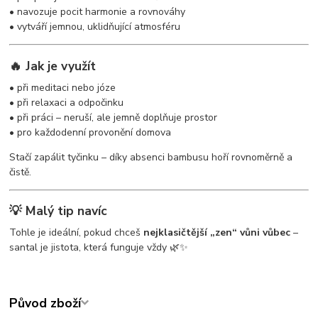
• navozuje pocit harmonie a rovnováhy
• vytváří jemnou, uklidňující atmosféru
🔥 Jak je využít
• při meditaci nebo józe
• při relaxaci a odpočinku
• při práci – neruší, ale jemně doplňuje prostor
• pro každodenní provonění domova
Stačí zapálit tyčinku – díky absenci bambusu hoří rovnoměrně a
čistě.
💡 Malý tip navíc
Tohle je ideální, pokud chceš
nejklasičtější „zen“ vůni vůbec
–
santal je jistota, která funguje vždy 🌿✨
Původ zboží