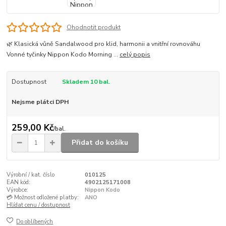
Ohodnotit produkt
🌿 Klasická vůně Sandalwood pro klid, harmonii a vnitřní rovnováhu
Vonné tyčinky Nippon Kodo Morning ...
celý popis
Dostupnost
Skladem 10 bal.
Nejsme plátci DPH
259,00 Kč
/
bal.
Přidat do košíku
Výrobní / kat. číslo
010125
EAN kód:
4902125171008
Výrobce:
Nippon Kodo
💳 Možnost odložené platby:
ANO
Hlídat cenu / dostupnost
Do oblíbených