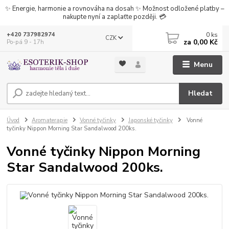
✨ Energie, harmonie a rovnováha na dosah ✨ Možnost odložené platby –
nakupte nyní a zaplaťte později. 💳
0
ks
+420 737982974
CZK
za
0,00 Kč
Po-pá 9 - 17h
Menu
Hledat
Úvod
Aromaterapie
Vonné tyčinky
Japonské tyčinky
Vonné
tyčinky Nippon Morning Star Sandalwood 200ks.
Vonné tyčinky Nippon Morning
Star Sandalwood 200ks.