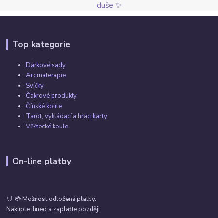
duše ✨
Top kategorie
Dárkové sady
Aromaterapie
Svíčky
Čakrové produkty
Čínské koule
Tarot, vykládací a hrací karty
Věštecké koule
On-line platby
🛒 💳 Možnost odložené platby.
Nakupte ihned a zaplaťte později.