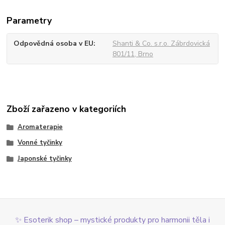
Parametry
Odpovědná osoba v EU
Shanti & Co. s.r.o. Zábrdovická
801/11, Brno
Zboží zařazeno v kategoriích
Aromaterapie
Vonné tyčinky
Japonské tyčinky
✨ Esoterik shop – mystické produkty pro harmonii těla i