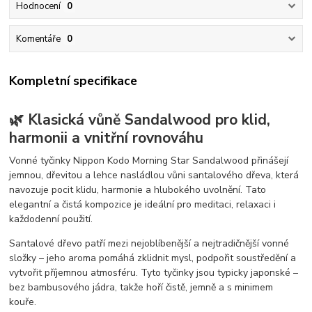
Hodnocení
0
Komentáře
0
Kompletní specifikace
🌿 Klasická vůně Sandalwood pro klid,
harmonii a vnitřní rovnováhu
Vonné tyčinky Nippon Kodo Morning Star Sandalwood přinášejí
jemnou, dřevitou a lehce nasládlou vůni santalového dřeva, která
navozuje pocit klidu, harmonie a hlubokého uvolnění. Tato
elegantní a čistá kompozice je ideální pro meditaci, relaxaci i
každodenní použití.
Santalové dřevo patří mezi nejoblíbenější a nejtradičnější vonné
složky – jeho aroma pomáhá zklidnit mysl, podpořit soustředění a
vytvořit příjemnou atmosféru. Tyto tyčinky jsou typicky japonské –
bez bambusového jádra, takže hoří čistě, jemně a s minimem
kouře.