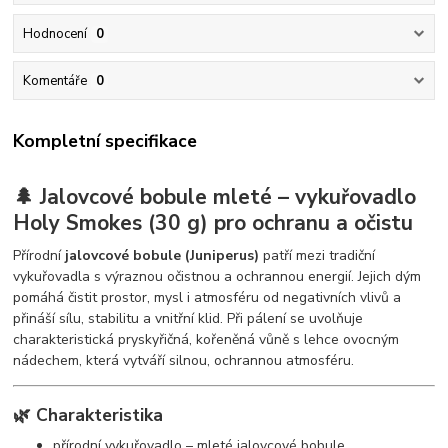
Hodnocení
0
Komentáře
0
Kompletní specifikace
🌲 Jalovcové bobule mleté – vykuřovadlo
Holy Smokes (30 g) pro ochranu a očistu
Přírodní
jalovcové bobule (Juniperus)
patří mezi tradiční
vykuřovadla s výraznou očistnou a ochrannou energií. Jejich dým
pomáhá čistit prostor, mysl i atmosféru od negativních vlivů a
přináší sílu, stabilitu a vnitřní klid. Při pálení se uvolňuje
charakteristická pryskyřičná, kořeněná vůně s lehce ovocným
nádechem, která vytváří silnou, ochrannou atmosféru.
🌿 Charakteristika
přírodní vykuřovadlo – mleté jalovcové bobule