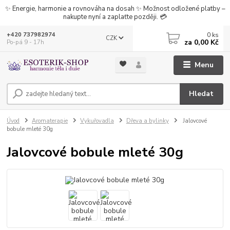
✨ Energie, harmonie a rovnováha na dosah ✨ Možnost odložené platby –
nakupte nyní a zaplaťte později. 💳
0
ks
+420 737982974
CZK
za
0,00 Kč
Po-pá 9 - 17h
Menu
Hledat
Úvod
Aromaterapie
Vykuřovadla
Dřeva a bylinky
Jalovcové
bobule mleté 30g
Jalovcové bobule mleté 30g