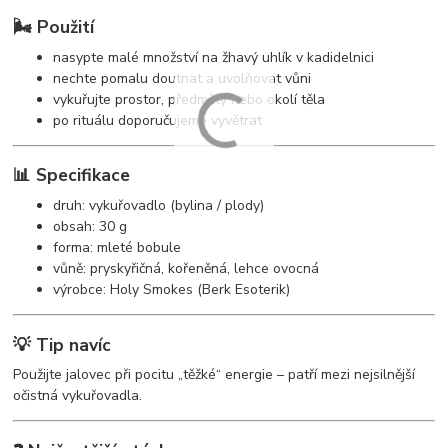
🌬️ Použití
nasypte malé množství na žhavý uhlík v kadidelnici
nechte pomalu doutnat a uvolňovat vůni
vykuřujte prostor, předměty nebo okolí těla
po rituálu doporučujeme vyvětrat
📊 Specifikace
druh: vykuřovadlo (bylina / plody)
obsah: 30 g
forma: mleté bobule
vůně: pryskyřičná, kořeněná, lehce ovocná
výrobce: Holy Smokes (Berk Esoterik)
💡 Tip navíc
Použijte jalovec při pocitu „těžké“ energie – patří mezi nejsilnější
očistná vykuřovadla.