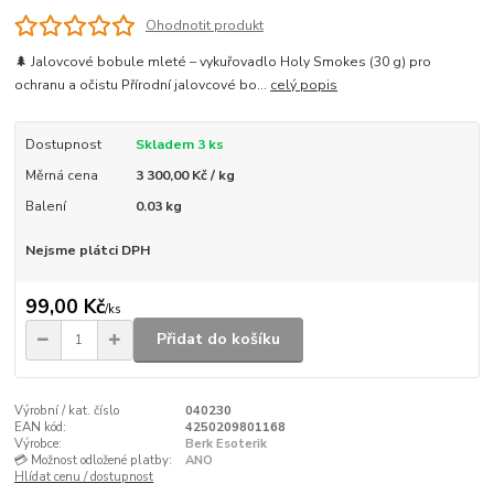
Ohodnotit produkt
🌲 Jalovcové bobule mleté – vykuřovadlo Holy Smokes (30 g) pro
ochranu a očistu Přírodní jalovcové bo...
celý popis
Dostupnost
Skladem 3 ks
Měrná cena
3 300,00 Kč / kg
Balení
0.03 kg
Nejsme plátci DPH
99,00 Kč
/
ks
Přidat do košíku
Výrobní / kat. číslo
040230
EAN kód:
4250209801168
Výrobce:
Berk Esoterik
💳 Možnost odložené platby:
ANO
Hlídat cenu / dostupnost