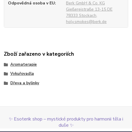
Odpovědná osoba v EU
Berk GmbH & Co. KG
Gießereistraße 13-15 DE
78333 Stockach,
holy.smokes@berk.de
Zboží zařazeno v kategoriích
Aromaterapie
Vykuřovadla
Dřeva a bylinky
✨ Esoterik shop – mystické produkty pro harmonii těla i
duše ✨