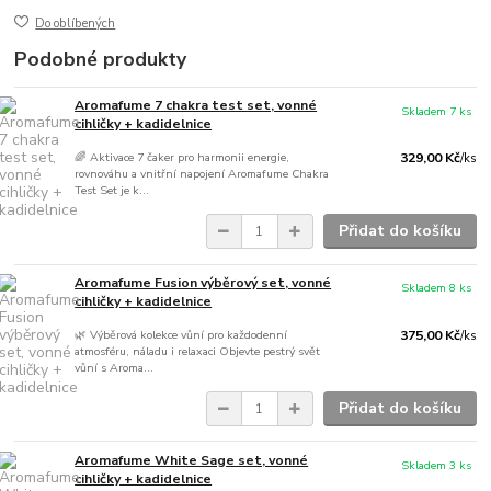
Do oblíbených
Podobné produkty
Aromafume 7 chakra test set, vonné
Skladem 7 ks
cihličky + kadidelnice
🌈 Aktivace 7 čaker pro harmonii energie,
329,00 Kč
/
ks
rovnováhu a vnitřní napojení Aromafume Chakra
Test Set je k...
Přidat do košíku
Aromafume Fusion výběrový set, vonné
Skladem 8 ks
cihličky + kadidelnice
🌿 Výběrová kolekce vůní pro každodenní
375,00 Kč
/
ks
atmosféru, náladu i relaxaci Objevte pestrý svět
vůní s Aroma...
Přidat do košíku
Aromafume White Sage set, vonné
Skladem 3 ks
cihličky + kadidelnice