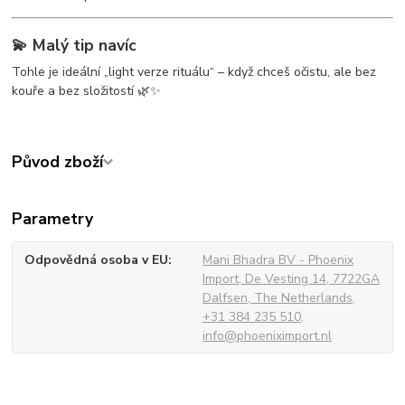
💫 Malý tip navíc
Tohle je ideální „light verze rituálu“ – když chceš očistu, ale bez
kouře a bez složitostí 🌿✨
Původ zboží
Parametry
Odpovědná osoba v EU
Mani Bhadra BV - Phoenix
Import, De Vesting 14, 7722GA
Dalfsen, The Netherlands,
+31 384 235 510,
info@phoeniximport.nl