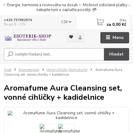
✨ Energie, harmonie a rovnováha na dosah ✨ Možnost odložené platby –
nakupte nyní a zaplaťte později. 💳
0
ks
+420 737982974
CZK
za
0,00 Kč
Po-pá 9 - 17h
Menu
Hledat
Úvod
Aromaterapie
Vonné cihličky Aromafume
Aromafume Aura
Cleansing set, vonné cihličky + kadidelnice
Aromafume Aura Cleansing set,
vonné cihličky + kadidelnice