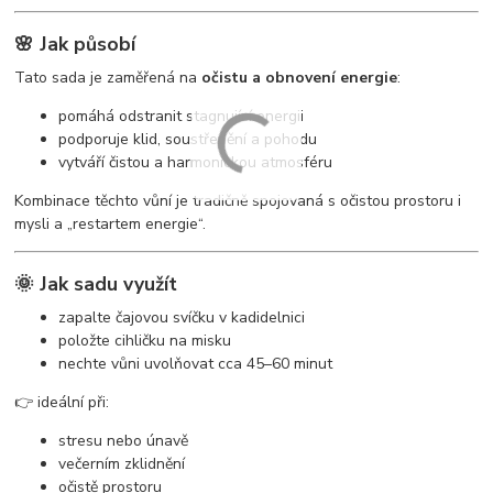
🌸 Jak působí
Tato sada je zaměřená na
očistu a obnovení energie
:
pomáhá odstranit stagnující energii
podporuje klid, soustředění a pohodu
vytváří čistou a harmonickou atmosféru
Kombinace těchto vůní je tradičně spojovaná s očistou prostoru i
mysli a „restartem energie“.
🌞 Jak sadu využít
zapalte čajovou svíčku v kadidelnici
položte cihličku na misku
nechte vůni uvolňovat cca 45–60 minut
👉 ideální při:
stresu nebo únavě
večerním zklidnění
očistě prostoru