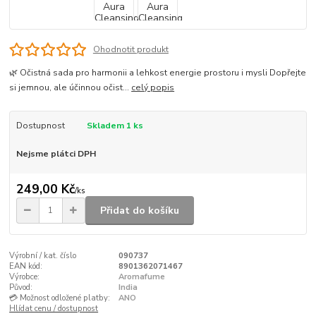
Ohodnotit produkt
🌿 Očistná sada pro harmonii a lehkost energie prostoru i mysli Dopřejte
si jemnou, ale účinnou očist...
celý popis
Dostupnost
Skladem 1 ks
Nejsme plátci DPH
249,00 Kč
/
ks
Přidat do košíku
Výrobní / kat. číslo
090737
EAN kód:
8901362071467
Výrobce:
Aromafume
Původ:
India
💳 Možnost odložené platby:
ANO
Hlídat cenu / dostupnost