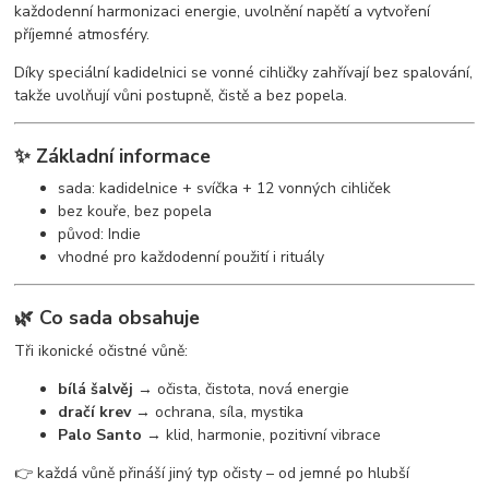
každodenní harmonizaci energie, uvolnění napětí a vytvoření
příjemné atmosféry.
Díky speciální kadidelnici se vonné cihličky zahřívají bez spalování,
takže uvolňují vůni postupně, čistě a bez popela.
✨ Základní informace
sada: kadidelnice + svíčka + 12 vonných cihliček
bez kouře, bez popela
původ: Indie
vhodné pro každodenní použití i rituály
🌿 Co sada obsahuje
Tři ikonické očistné vůně:
bílá šalvěj
→ očista, čistota, nová energie
dračí krev
→ ochrana, síla, mystika
Palo Santo
→ klid, harmonie, pozitivní vibrace
👉 každá vůně přináší jiný typ očisty – od jemné po hlubší