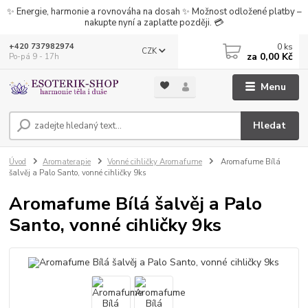
✨ Energie, harmonie a rovnováha na dosah ✨ Možnost odložené platby –
nakupte nyní a zaplaťte později. 💳
0
ks
+420 737982974
CZK
za
0,00 Kč
Po-pá 9 - 17h
Menu
Hledat
Úvod
Aromaterapie
Vonné cihličky Aromafume
Aromafume Bílá
šalvěj a Palo Santo, vonné cihličky 9ks
Aromafume Bílá šalvěj a Palo
Santo, vonné cihličky 9ks