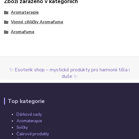
Zboží zařazeno v kategoriích
Aromaterapie
Vonné cihličky Aromafume
Aromafume
✨ Esoterik shop – mystické produkty pro harmonii těla i
duše ✨
Top kategorie
Dárkové sady
Aromaterapie
Svíčky
Čakrové produkty