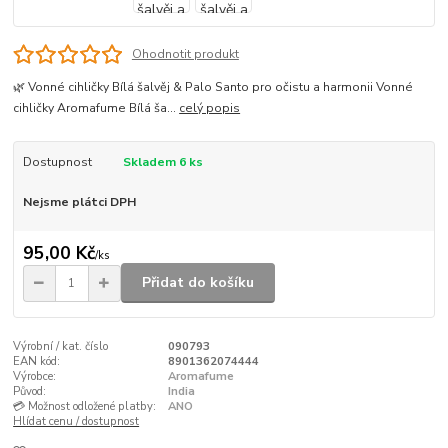
Ohodnotit produkt
🌿 Vonné cihličky Bílá šalvěj & Palo Santo pro očistu a harmonii Vonné
cihličky Aromafume Bílá ša...
celý popis
Dostupnost
Skladem 6 ks
Nejsme plátci DPH
95,00 Kč
/
ks
Přidat do košíku
Výrobní / kat. číslo
090793
EAN kód:
8901362074444
Výrobce:
Aromafume
Původ:
India
💳 Možnost odložené platby:
ANO
Hlídat cenu / dostupnost