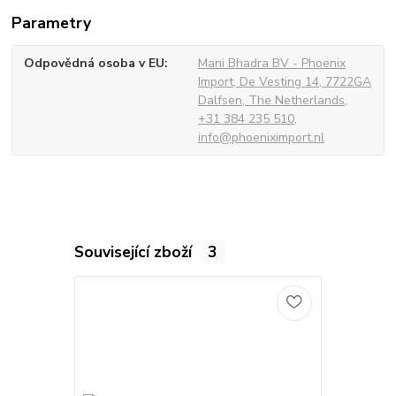
Parametry
Odpovědná osoba v EU
Mani Bhadra BV - Phoenix
Import, De Vesting 14, 7722GA
Dalfsen, The Netherlands,
+31 384 235 510,
info@phoeniximport.nl
Související zboží
3