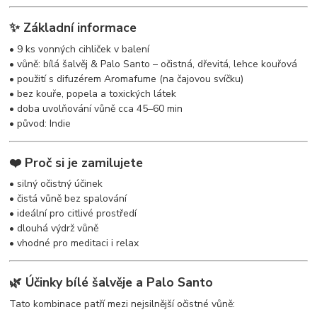
✨ Základní informace
• 9 ks vonných cihliček v balení
• vůně: bílá šalvěj & Palo Santo – očistná, dřevitá, lehce kouřová
• použití s difuzérem Aromafume (na čajovou svíčku)
• bez kouře, popela a toxických látek
• doba uvolňování vůně cca 45–60 min
• původ: Indie
❤️ Proč si je zamilujete
• silný očistný účinek
• čistá vůně bez spalování
• ideální pro citlivé prostředí
• dlouhá výdrž vůně
• vhodné pro meditaci i relax
🌿 Účinky bílé šalvěje a Palo Santo
Tato kombinace patří mezi nejsilnější očistné vůně: