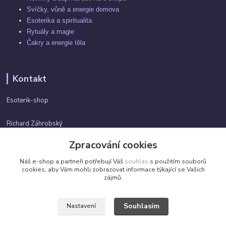
Svíčky, vůně a energie domova
Esoterika a spiritualita
Rytuály a magie
Čakry a energie těla
Kontakt
Esoterik-shop
Richard Záhrobský
+420 737982974
Zpracování cookies
Po-pá 9 - 17h
Náš e-shop a partneři potřebují Váš
souhlas
s použitím souborů
info@esoterik-shop.cz
cookies, aby Vám mohli zobrazovat informace týkající se Vašich
zájmů.
Souhlasím
Nastavení