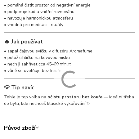
• pomáhá čistit prostor od negativní energie
• podporuje klid a vnitřní rovnováhu
• navozuje harmonickou atmosféru
• vhodná pro meditaci i rituály
🔥 Jak používat
• zapal čajovou svíčku v difuzéru Aromafume
• polož cihličku na kovovou misku
• nech ji zahřívat cca 45–60 minut
• vůně se uvolňuje bez kouře
💡 Tip navíc
Tohle je top volba na
očistu prostoru bez kouře
— ideální třeba
do bytu, kde nechceš klasické vykuřování ✨
Původ zboží