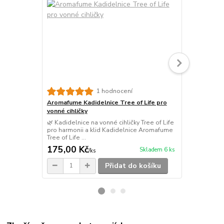
1 hodnocení
Aromafume Kadidelnice Tree of Life pro
Aromafume K
vonné cihličky
vonné cihlič
🌿 Kadidelnice na vonné cihličky Tree of Life
🌿 Kadidelni
pro harmonii a klid Kadidelnice Aromafume
Life pro har
Tree of Life ...
Aromafume F
175,00 Kč
175,00 K
Skladem 6 ks
/
ks
Přidat do košíku