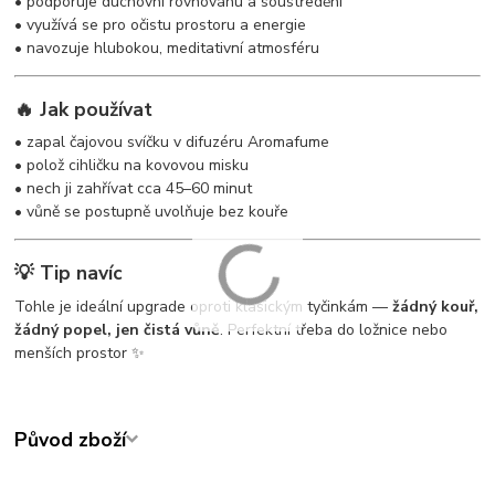
• podporuje duchovní rovnováhu a soustředění
• využívá se pro očistu prostoru a energie
• navozuje hlubokou, meditativní atmosféru
🔥 Jak používat
• zapal čajovou svíčku v difuzéru Aromafume
• polož cihličku na kovovou misku
• nech ji zahřívat cca 45–60 minut
• vůně se postupně uvolňuje bez kouře
💡 Tip navíc
Tohle je ideální upgrade oproti klasickým tyčinkám —
žádný kouř,
žádný popel, jen čistá vůně
. Perfektní třeba do ložnice nebo
menších prostor ✨
Původ zboží