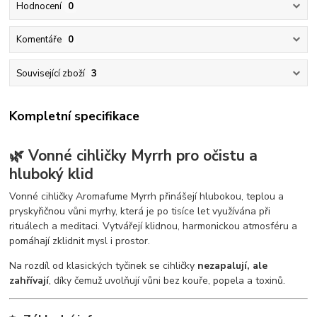
Hodnocení
0
Komentáře
0
Související zboží
3
Kompletní specifikace
🌿 Vonné cihličky Myrrh pro očistu a
hluboký klid
Vonné cihličky Aromafume Myrrh přinášejí hlubokou, teplou a
pryskyřičnou vůni myrhy, která je po tisíce let využívána při
rituálech a meditaci. Vytvářejí klidnou, harmonickou atmosféru a
pomáhají zklidnit mysl i prostor.
Na rozdíl od klasických tyčinek se cihličky
nezapalují, ale
zahřívají
, díky čemuž uvolňují vůni bez kouře, popela a toxinů.