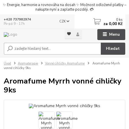
✨ Energie, harmonie a rovnováha na dosah ✨ Možnost odložené platby –
nakupte nyní a zaplaťte později. 💳
0
ks
+420 737982974
CZK
za
0,00 Kč
Po-pá 9 - 17h
Menu
Hledat
Úvod
Aromaterapie
Vonné cihličky Aromafume
Aromafume Myrrh
vonné cihličky 9ks
Aromafume Myrrh vonné cihličky
9ks