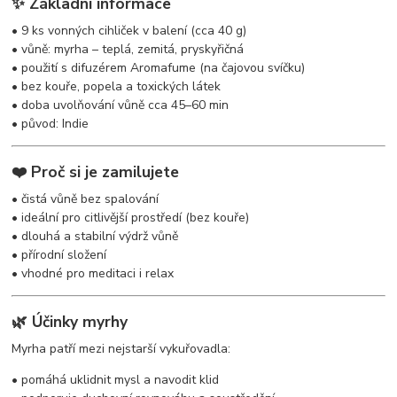
✨ Základní informace
• 9 ks vonných cihliček v balení (cca 40 g)
• vůně: myrha – teplá, zemitá, pryskyřičná
• použití s difuzérem Aromafume (na čajovou svíčku)
• bez kouře, popela a toxických látek
• doba uvolňování vůně cca 45–60 min
• původ: Indie
❤️ Proč si je zamilujete
• čistá vůně bez spalování
• ideální pro citlivější prostředí (bez kouře)
• dlouhá a stabilní výdrž vůně
• přírodní složení
• vhodné pro meditaci i relax
🌿 Účinky myrhy
Myrha patří mezi nejstarší vykuřovadla:
• pomáhá uklidnit mysl a navodit klid