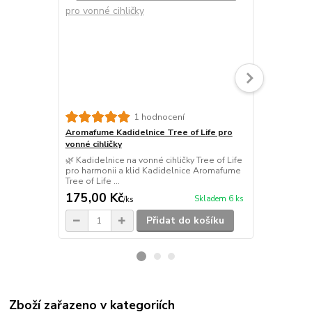
1 hodnocení
Aromafume Kadidelnice Tree of Life pro
Aromafume K
vonné cihličky
vonné cihlič
🌿 Kadidelnice na vonné cihličky Tree of Life
🌿 Kadidelni
pro harmonii a klid Kadidelnice Aromafume
Life pro har
Tree of Life ...
Aromafume F
175,00 Kč
175,00 K
Skladem 6 ks
/
ks
Přidat do košíku
Zboží zařazeno v kategoriích