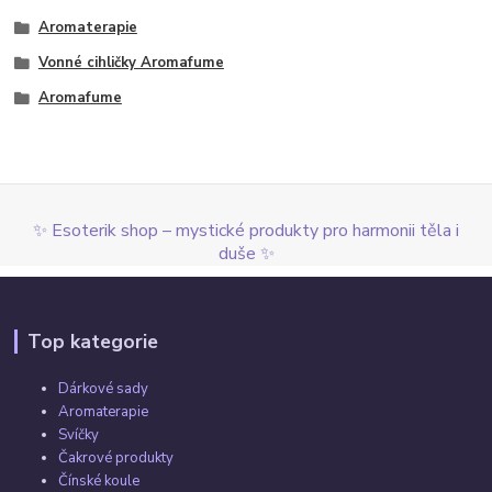
Aromaterapie
Vonné cihličky Aromafume
Aromafume
✨ Esoterik shop – mystické produkty pro harmonii těla i
duše ✨
Top kategorie
Dárkové sady
Aromaterapie
Svíčky
Čakrové produkty
Čínské koule