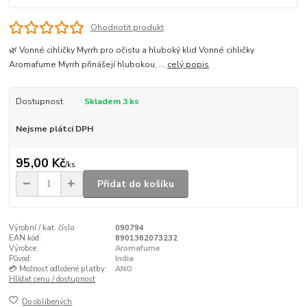
Ohodnotit produkt
🌿 Vonné cihličky Myrrh pro očistu a hluboký klid Vonné cihličky
Aromafume Myrrh přinášejí hlubokou, ...
celý popis
Dostupnost
Skladem 3 ks
Nejsme plátci DPH
95,00 Kč
/
ks
Přidat do košíku
Výrobní / kat. číslo
090794
EAN kód:
8901362073232
Výrobce:
Aromafume
Původ:
India
💳 Možnost odložené platby:
ANO
Hlídat cenu / dostupnost
Do oblíbených