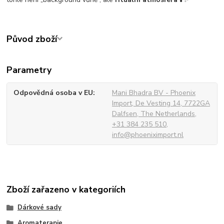
Původ zboží
Parametry
Odpovědná osoba v EU
Mani Bhadra BV - Phoenix
Import, De Vesting 14, 7722GA
Dalfsen, The Netherlands,
+31 384 235 510,
info@phoeniximport.nl
Zboží zařazeno v kategoriích
Dárkové sady
Aromaterapie