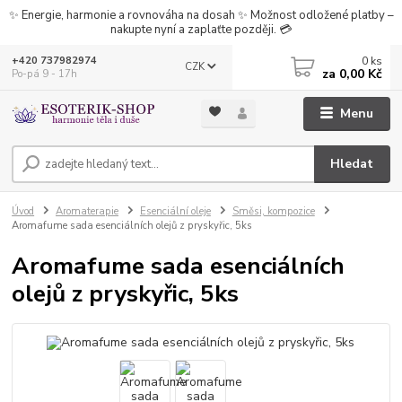
✨ Energie, harmonie a rovnováha na dosah ✨ Možnost odložené platby –
nakupte nyní a zaplaťte později. 💳
0
ks
+420 737982974
CZK
za
0,00 Kč
Po-pá 9 - 17h
Menu
Hledat
Úvod
Aromaterapie
Esenciální oleje
Směsi, kompozice
Aromafume sada esenciálních olejů z pryskyřic, 5ks
Aromafume sada esenciálních
olejů z pryskyřic, 5ks