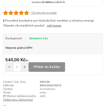
Ohodnotit produkt
🕯️ Posvátné pryskyřice pro hluboký klid, meditaci a očistnou energii
Objevte sílu tradičních pryskyř...
celý popis
Dostupnost
Skladem 3 ks
Nejsme plátci DPH
540,00 Kč
/
ks
Přidat do košíku
Výrobní / kat. číslo
090749
EAN kód:
8901362074673
Výrobce:
Aromafume
Původ:
India
💳 Možnost odložené platby:
ANO
Hlídat cenu / dostupnost