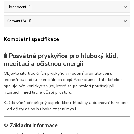
Hodnocení
1
Komentáře
0
Kompletní specifikace
🕯️ Posvátné pryskyřice pro hluboký klid,
meditaci a očistnou energii
Objevte sílu tradičních pryskyřic v moderní aromaterapii s
jedinečnou sadou esenciálních olejů Aromafume. Tato kolekce
spojuje pět ikonických vůní, které se po staletí používají při
rituálech, meditaci a očistě prostoru.
Každá vůně přináší jiný aspekt klidu, hloubky a duchovní harmonie
– od očisty až po hluboké ztišení mysli.
✨ Základní informace