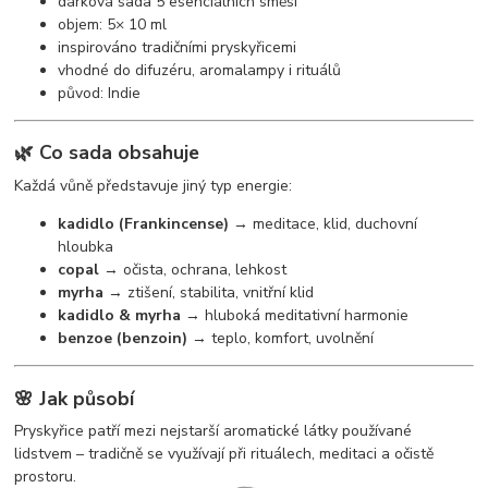
dárková sada 5 esenciálních směsí
objem: 5× 10 ml
inspirováno tradičními pryskyřicemi
vhodné do difuzéru, aromalampy i rituálů
původ: Indie
🌿 Co sada obsahuje
Každá vůně představuje jiný typ energie:
kadidlo (Frankincense)
→ meditace, klid, duchovní
hloubka
copal
→ očista, ochrana, lehkost
myrha
→ ztišení, stabilita, vnitřní klid
kadidlo & myrha
→ hluboká meditativní harmonie
benzoe (benzoin)
→ teplo, komfort, uvolnění
🌸 Jak působí
Pryskyřice patří mezi nejstarší aromatické látky používané
lidstvem – tradičně se využívají při rituálech, meditaci a očistě
prostoru.