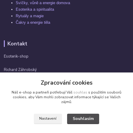
Svíčky, vůně a energie domova
Esoterika a spiritualita
Rytuály a magie
Čakry a energie těla
Kontakt
Esoterik-shop
Richard Záhrobský
+420 737982974
Zpracování cookies
Po-pá 9 - 17h
Náš e-shop a partneři potřebují Váš
souhlas
s použitím souborů
info@esoterik-shop.cz
cookies, aby Vám mohli zobrazovat informace týkající se Vašich
zájmů.
Souhlasím
Nastavení