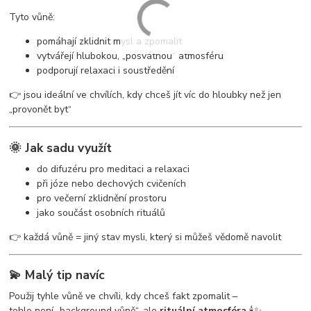
Tyto vůně:
pomáhají zklidnit mysl a zpomalit
vytvářejí hlubokou, „posvátnou“ atmosféru
podporují relaxaci i soustředění
👉 jsou ideální ve chvílích, kdy chceš jít víc do hloubky než jen
„provonět byt“
🌞 Jak sadu využít
do difuzéru pro meditaci a relaxaci
při józe nebo dechových cvičeních
pro večerní zklidnění prostoru
jako součást osobních rituálů
👉 každá vůně = jiný stav mysli, který si můžeš vědomě navolit
💫 Malý tip navíc
Použij tyhle vůně ve chvíli, kdy chceš fakt zpomalit –
tohle není „background vůně“, ale
rituální atmosféra
🕯️✨