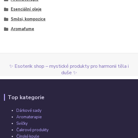
Esenciální oleje
Směsi, kompozice
Aromafume
✨ Esoterik shop – mystické produkty pro harmonii těla i
duše ✨
Top kategorie
Dárkové sady
Aromaterapie
Svíčky
Čakrové produkty
Čínské koule