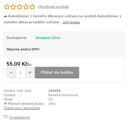
Ohodnotit produkt
🚗 Autorůženec z černého dřeva pro ochranu na cestách Autorůženec z
černého dřeva je tradiční ochrann...
celý popis
Dostupnost
Skladem 20 ks
Nejsme plátci DPH
55,00 Kč
/
ks
Přidat do košíku
Výrobní / kat. číslo
340059
Výrobce:
Renata Kroutilová
Původ:
ČR
💳 Možnost odložené platby:
ANO
Hlídat cenu / dostupnost
Do oblíbených