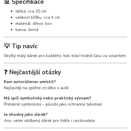
📊 Specifikace
délka: cca 20 cm
velikost křížku: cca 4 cm
materiál: dřevo, kov
barva: černá
💡 Tip navíc
Skvělý malý dárek pro každého, kdo tráví hodně času za volantem.
❓ Nejčastější otázky
Kam autorůženec umístit?
Nejčastěji na zpětné zrcátko v autě.
Má spíš symbolický nebo praktický význam?
Primárně symbolický – působí jako ochranný talisman.
Je vhodný jako dárek?
Ano, velmi oblíbený dárek pro řidiče i cestovatele.