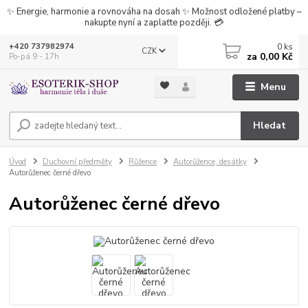
✨ Energie, harmonie a rovnováha na dosah ✨ Možnost odložené platby –
nakupte nyní a zaplaťte později. 💳
0
ks
+420 737982974
CZK
za
0,00 Kč
Po-pá 9 - 17h
Menu
Hledat
Úvod
Duchovní předměty
Růžence
Autorůžence, desátky
Autorůženec černé dřevo
Autorůženec černé dřevo