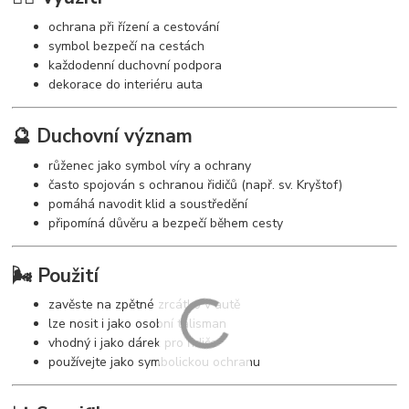
ochrana při řízení a cestování
symbol bezpečí na cestách
každodenní duchovní podpora
dekorace do interiéru auta
🔮 Duchovní význam
růženec jako symbol víry a ochrany
často spojován s ochranou řidičů (např. sv. Kryštof)
pomáhá navodit klid a soustředění
připomíná důvěru a bezpečí během cesty
🌬️ Použití
zavěste na zpětné zrcátko v autě
lze nosit i jako osobní talisman
vhodný i jako dárek pro řidiče
používejte jako symbolickou ochranu