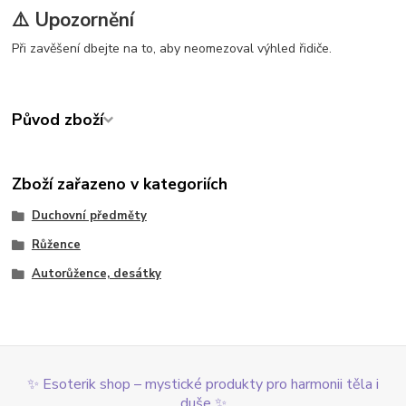
⚠️ Upozornění
Při zavěšení dbejte na to, aby neomezoval výhled řidiče.
Původ zboží
Zboží zařazeno v kategoriích
Duchovní předměty
Růžence
Autorůžence, desátky
✨ Esoterik shop – mystické produkty pro harmonii těla i
duše ✨