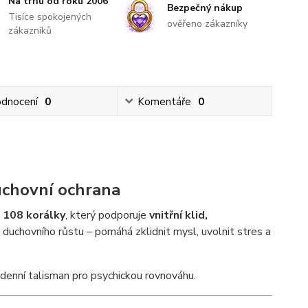
Na trhu od roku 2006
Bezpečný nákup
Tisíce spokojených
ověřeno zákazníky
zákazníků
dnocení
0
Komentáře
0
duchovní ochrana
e
108 korálky
, který podporuje
vnitřní klid,
duchovního růstu – pomáhá zklidnit mysl, uvolnit stres a
ždodenní talisman pro psychickou rovnováhu.