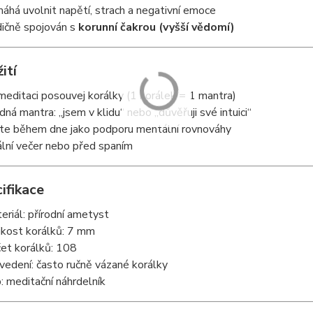
áhá uvolnit napětí, strach a negativní emoce
dičně spojován s
korunní čakrou (vyšší vědomí)
ití
 meditaci posouvej korálky (1 korálek = 1 mantra)
dná mantra: „jsem v klidu“ nebo „důvěřuji své intuici“
te během dne jako podporu mentální rovnováhy
ální večer nebo před spaním
ifikace
eriál: přírodní ametyst
ikost korálků: 7 mm
et korálků: 108
vedení: často ručně vázané korálky
: meditační náhrdelník