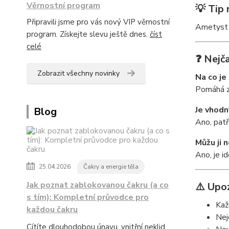
Věrnostní program
💡 Tip 
Připravili jsme pro vás nový VIP věrnostní
Ametyst j
program. Získejte slevu ještě dnes.
číst
celé
❓ Nejča
Zobrazit všechny novinky
Na co je
Pomáhá zk
Je vhodn
Blog
Ano, patř
Můžu ji 
Ano, je i
25.04.2026
Čakry a energie těla
Jak poznat zablokovanou čakru (a co
⚠️ Upo
s tím): Kompletní průvodce pro
Každ
každou čakru
Nej
Cítíte dlouhodobou únavu, vnitřní neklid