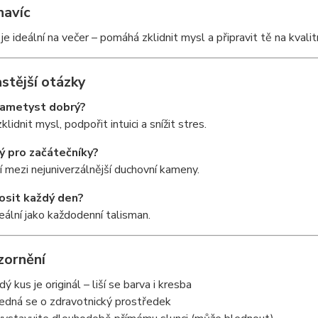
navíc
e ideální na večer – pomáhá zklidnit mysl a připravit tě na kvalit
stější otázky
 ametyst dobrý?
lidnit mysl, podpořit intuici a snížit stres.
ý pro začátečníky?
í mezi nejuniverzálnější duchovní kameny.
nosit každý den?
deální jako každodenní talisman.
zornění
ý kus je originál – liší se barva i kresba
edná se o zdravotnický prostředek