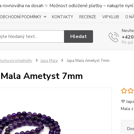
a rovnováha na dosah ✨ Možnost odložené platby – nakupte nyní a
OBCHODNÍ PODMÍNKY
KONTAKTY
RECENZE
VIP KLUB
O N
Nevíte
Hledat
+420
Po-pá 
uchovní předměty
Japa Mala
Japa Mala Ametyst 7mm
 Mala Ametyst 7mm
💜 Jap
Mala z
Dos