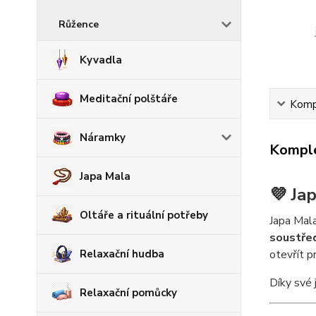
Růžence
Kyvadla
Meditační polštáře
Kompl
Náramky
Komple
Japa Mala
💜 Ja
Oltáře a rituální potřeby
Japa Mala
soustřed
otevřít pr
Relaxační hudba
Díky své 
Relaxační pomůcky