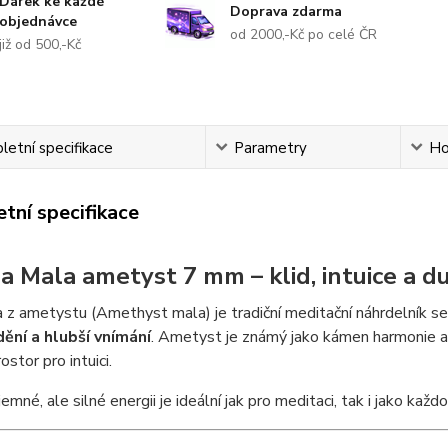
Dárek ke každé
Doprava zdarma
objednávce
od 2000,-Kč po celé ČR
již od 500,-Kč
etní specifikace
Parametry
Ho
tní specifikace
pa Mala ametyst 7 mm – klid, intuice a 
 z ametystu (Amethyst mala) je tradiční meditační náhrdelník s
ění a hlubší vnímání
. Ametyst je známý jako kámen harmonie a 
ostor pro intuici.
jemné, ale silné energii je ideální jak pro meditaci, tak i jako ka