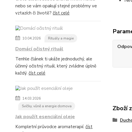
Nev
nebo se vám opakují stejné problémy ve
vztazích či životě?
číst celé
Param
10.04.2026
Rituály a magie
Odpov
Domácí očistný rituál
Tenhle článek ti ukáže jednoduchý, ale
účinný očistný rituál, který zvládne úplně
každý.
číst celé
14.03.2026
Svíčky, vůně a energie domova
Zboží 
Jak použít esenciální oleje
Duch
Kompletní průvodce aromaterapií.
číst