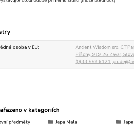
ystavujte dlouhodobě přímému slunci (může blednout)
etry
ědná osoba v EU
Ancient Wisdom sro, CTPar
Přílohy, 919 26 Zavar, Slo
(0)33 558 6121, prodej@aw
zařazeno v kategoriích
ovní předměty
Japa Mala
Japa