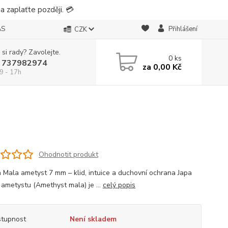
 zaplaťte později. 💳
ÁS
Přihlášení
CZK
 si rady? Zavolejte.
0
ks
 737982974
za
0,00 Kč
9 - 17h
Ohodnotit produkt
a Mala ametyst 7 mm – klid, intuice a duchovní ochrana Japa
 ametystu (Amethyst mala) je ...
celý popis
tupnost
Není skladem