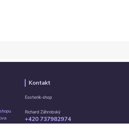
Kontakt
Esoterik-shop
-shopu
Richard Záhrobský
+420 737982974
mova
Po-pá 9 - 17h