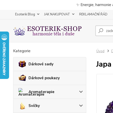
✨ Energie, harmonie 
Esoterik Blog
JAK NAKUPOVAT
REKLAMAČNÍ ŘÁD
Kategorie
Úvod
D
Japa
Dárkové sady
Dárkové poukazy
Aromaterapie
Svíčky