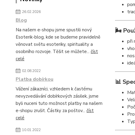
pom
tra
26.02.2026
Blog
🌬️ Použ
Na našem e-shopu jsme spustili nový
Esoterik-blog, kde se budeme pravidelně
při
věnovat světu esoteriky, spirituality a
vho
osobního rozvoje. Těšit se můžete...
číst
nos
celé
ide
02.08.2022
Platba dobírkou
📊 Spec
Vážení zákazníci, vzhledem k častému
Mat
nevyzvedávání dobírkových zásilek, jsme
Vel
byli nuceni tuto možnost platby na našem
Poč
e-shopu zrušit. Částky za poštov...
číst
Pro
celé
Typ
10.01.2022