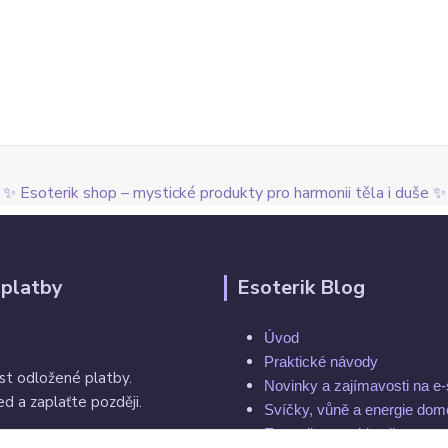
✨ Esoterik shop – mystické produkty pro harmonii těla i duše ✨
 platby
Esoterik Blog
Úvod
Praktické návody
st odložené platby.
Novinky a zajímavosti na e
d a zaplaťte později.
Svíčky, vůně a energie do
Esoterika a spiritualita