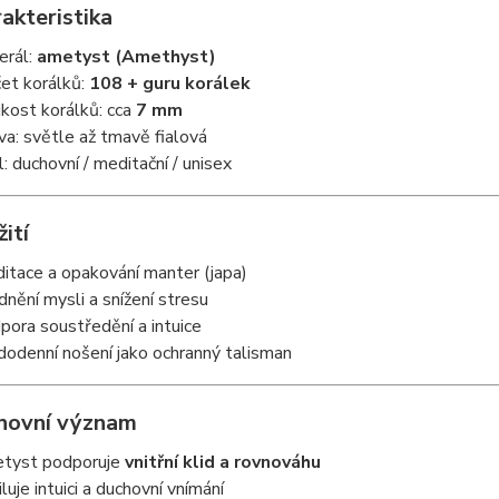
akteristika
erál:
ametyst (Amethyst)
et korálků:
108 + guru korálek
ikost korálků: cca
7 mm
va: světle až tmavě fialová
l: duchovní / meditační / unisex
žití
itace a opakování manter (japa)
idnění mysli a snížení stresu
pora soustředění a intuice
dodenní nošení jako ochranný talisman
hovní význam
tyst podporuje
vnitřní klid a rovnováhu
luje intuici a duchovní vnímání