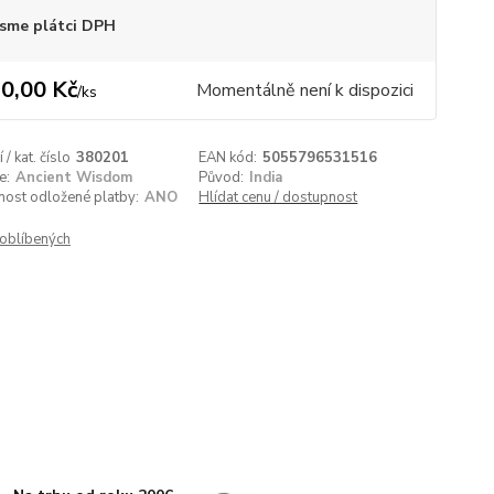
sme plátci DPH
0,00 Kč
Momentálně není k dispozici
/
ks
/ kat. číslo
380201
EAN kód:
5055796531516
e:
Ancient Wisdom
Původ:
India
nost odložené platby:
ANO
Hlídat cenu / dostupnost
oblíbených