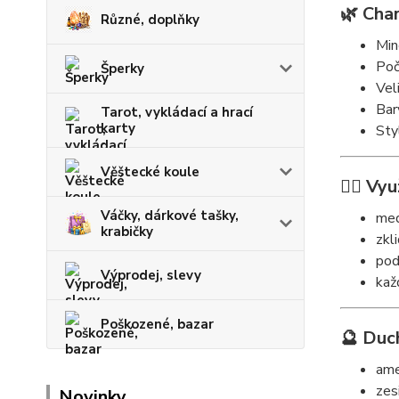
🌿 Char
Různé, doplňky
Min
Poč
Šperky
Vel
Bar
Tarot, vykládací a hrací
karty
Sty
Věštecké koule
🧘‍♀️ Vyu
Váčky, dárkové tašky,
med
krabičky
zkl
pod
Výprodej, slevy
kaž
Poškozené, bazar
🔮 Duc
ame
zesi
Novinky