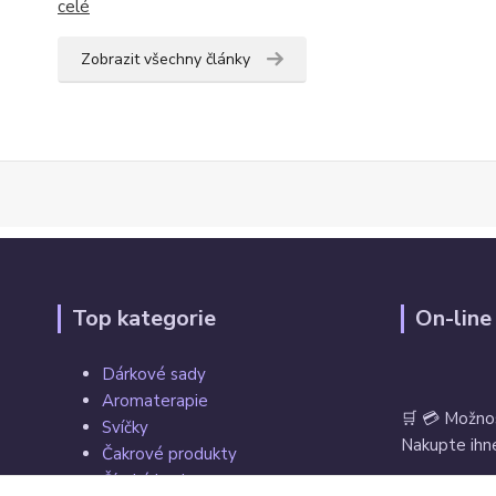
celé
Zobrazit všechny články
Top kategorie
On-line
Dárkové sady
Aromaterapie
🛒 💳 Možno
Svíčky
Nakupte ihne
Čakrové produkty
Čínské koule