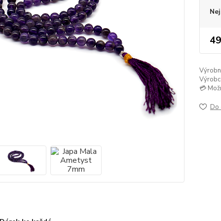
Nej
49
Výrobní 
Výrobc
💳 Mož
Do 