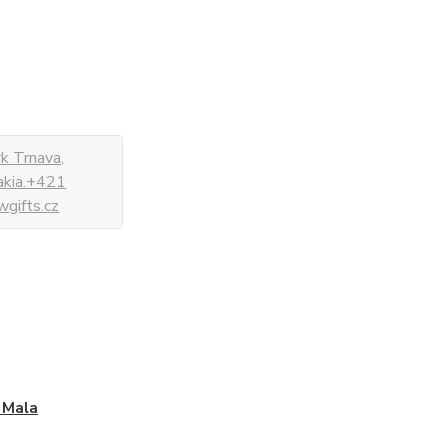
k Trnava,
vakia.+421
gifts.cz
 Mala