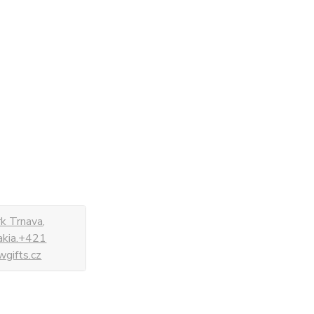
k Trnava,
vakia.+421
gifts.cz