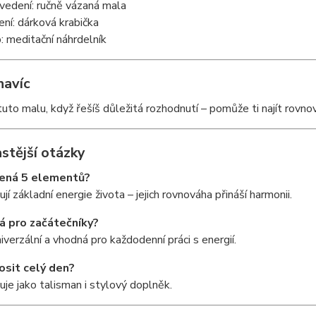
vedení: ručně vázaná mala
ení: dárková krabička
: meditační náhrdelník
navíc
tuto malu, když řešíš důležitá rozhodnutí – pomůže ti najít rovno
stější otázky
ená 5 elementů?
jí základní energie života – jejich rovnováha přináší harmonii.
á pro začátečníky?
niverzální a vhodná pro každodenní práci s energií.
nosit celý den?
uje jako talisman i stylový doplněk.