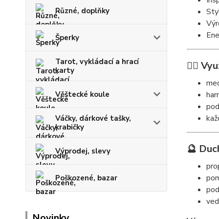
Ins
Různé, doplňky
Sty
Výr
Ener
Šperky
Tarot, vykládací a hrací
🧘‍♀️ Vyu
karty
med
Věštecké koule
har
pod
kaž
Váčky, dárkové tašky,
krabičky
🔮 Duc
Výprodej, slevy
pro
pom
Poškozené, bazar
pod
ved
Novinky