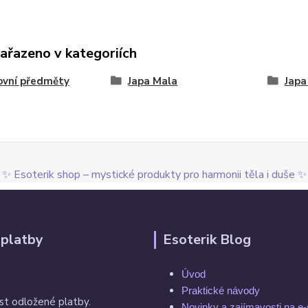
zařazeno v kategoriích
ovní předměty
Japa Mala
Japa
✨ Esoterik shop – mystické produkty pro harmonii těla i duše ✨
 platby
Esoterik Blog
Úvod
Praktické návody
st odložené platby.
Novinky a zajímavosti na e