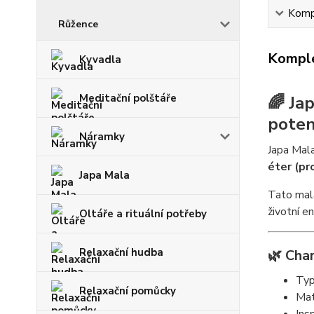
Kompl
Růžence
Komple
Kyvadla
Meditační polštáře
🌈 Ja
poten
Náramky
Japa Mala
éter (pr
Japa Mala
Tato mala
životní en
Oltáře a rituální potřeby
Relaxační hudba
🌿 Char
Ty
Relaxační pomůcky
Mat