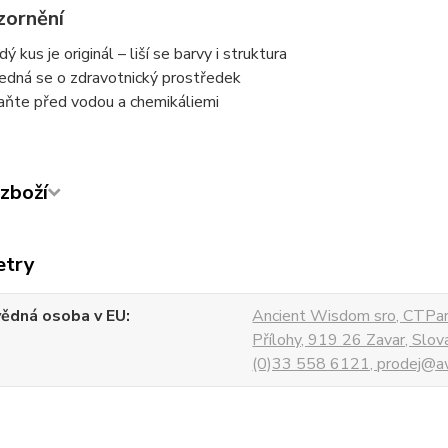
zornění
ý kus je originál – liší se barvy i struktura
edná se o zdravotnický prostředek
aňte před vodou a chemikáliemi
zboží
etry
ědná osoba v EU
Ancient Wisdom sro, CTPar
Přílohy, 919 26 Zavar, Slo
(0)33 558 6121, prodej@aw