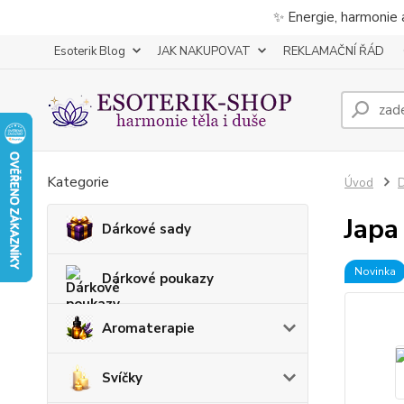
✨ Energie, harmonie 
Esoterik Blog
JAK NAKUPOVAT
REKLAMAČNÍ ŘÁD
Kategorie
Úvod
D
Japa
Dárkové sady
Novinka
Dárkové poukazy
Aromaterapie
Svíčky