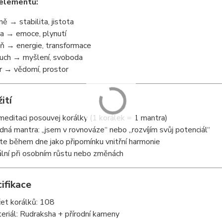
elementů:
ě → stabilita, jistota
a → emoce, plynutí
ň → energie, transformace
uch → myšlení, svoboda
r → vědomí, prostor
ití
 meditaci posouvej korálky (1 korálek = 1 mantra)
dná mantra: „jsem v rovnováze“ nebo „rozvíjím svůj potenciál“
te během dne jako připomínku vnitřní harmonie
ální při osobním růstu nebo změnách
ifikace
et korálků: 108
eriál: Rudraksha + přírodní kameny