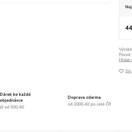
Nej
44
Výrobní 
Původ:
Hlídat 
Do 
Dárek ke každé
Doprava zdarma
objednávce
od 2000,-Kč po celé ČR
již od 500,-Kč