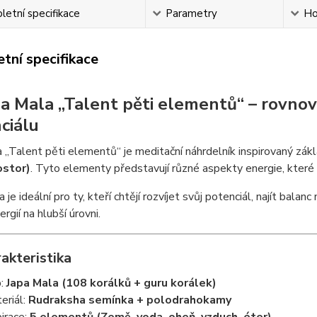
etní specifikace
Parametry
Ho
tní specifikace
pa Mala „Talent pěti elementů“ – rovnová
ciálu
 „Talent pěti elementů“ je meditační náhrdelník inspirovaný zákl
ostor)
. Tyto elementy představují různé aspekty energie, které s
 je ideální pro ty, kteří chtějí rozvíjet svůj potenciál, najít ba
ergií na hlubší úrovni.
akteristika
p:
Japa Mala (108 korálků + guru korálek)
eriál:
Rudraksha semínka + polodrahokamy