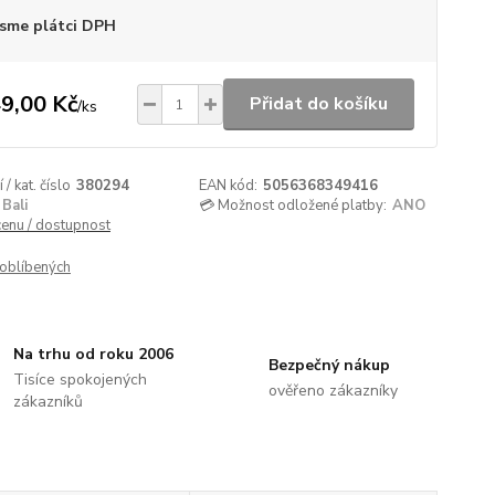
sme plátci DPH
9,00 Kč
Přidat do košíku
/
ks
/ kat. číslo
380294
EAN kód:
5056368349416
Bali
💳 Možnost odložené platby:
ANO
cenu / dostupnost
oblíbených
Na trhu od roku 2006
Bezpečný nákup
Tisíce spokojených
ověřeno zákazníky
zákazníků