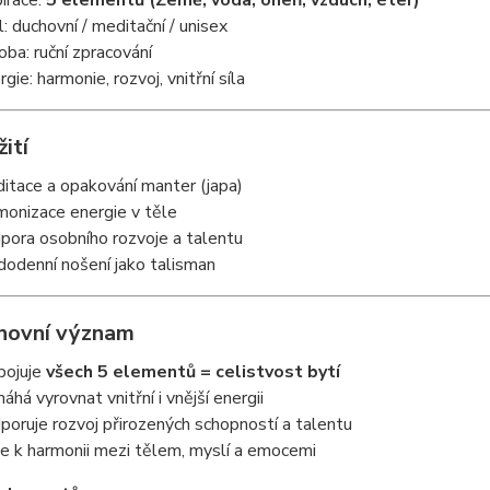
pirace:
5 elementů (Země, voda, oheň, vzduch, éter)
l: duchovní / meditační / unisex
oba: ruční zpracování
gie: harmonie, rozvoj, vnitřní síla
žití
itace a opakování manter (japa)
monizace energie v těle
pora osobního rozvoje a talentu
dodenní nošení jako talisman
hovní význam
pojuje
všech 5 elementů = celistvost bytí
áhá vyrovnat vnitřní i vnější energii
poruje rozvoj přirozených schopností a talentu
e k harmonii mezi tělem, myslí a emocemi