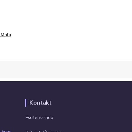
 Mala
Kontakt
Esoterik-shop
-shopu