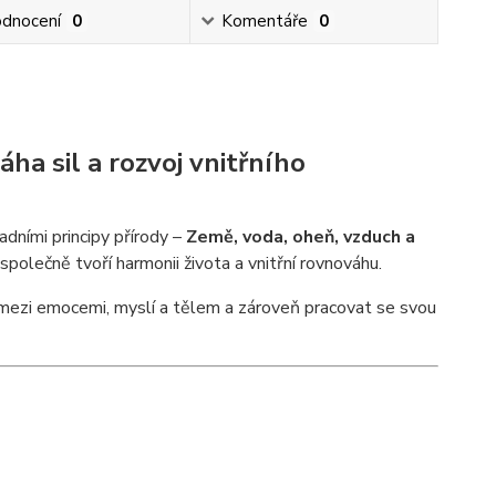
dnocení
0
Komentáře
0
ha sil a rozvoj vnitřního
adními principy přírody –
Země, voda, oheň, vzduch a
polečně tvoří harmonii života a vnitřní rovnováhu.
lanc mezi emocemi, myslí a tělem a zároveň pracovat se svou