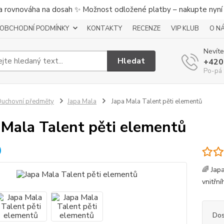
a rovnováha na dosah ✨ Možnost odložené platby – nakupte nyní a
OBCHODNÍ PODMÍNKY
KONTAKTY
RECENZE
VIP KLUB
O N
Nevíte
Hledat
+420
Po-pá 
uchovní předměty
Japa Mala
Japa Mala Talent pěti elementů
 Mala Talent pěti elementů
🌈 Jap
vnitřní
Dos