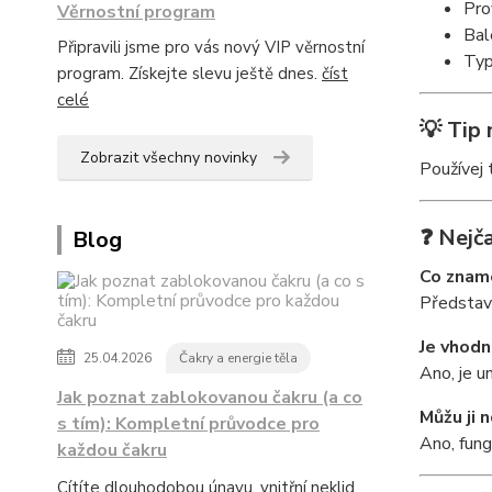
Pro
Věrnostní program
Bal
Připravili jsme pro vás nový VIP věrnostní
Typ
program. Získejte slevu ještě dnes.
číst
celé
💡 Tip 
Zobrazit všechny novinky
Používej 
❓ Nejča
Blog
Co znam
Představu
Je vhodn
25.04.2026
Čakry a energie těla
Ano, je u
Jak poznat zablokovanou čakru (a co
Můžu ji 
s tím): Kompletní průvodce pro
Ano, fung
každou čakru
Cítíte dlouhodobou únavu, vnitřní neklid