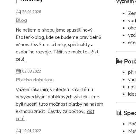
Význam 
26.02.2026
Zem
Blog
vod
ohe
Na našem e-shopu jsme spustili nový
vzd
Esoterik-blog, kde se budeme pravidelně
éte
věnovat světu esoteriky, spirituality a
osobního rozvoje. Těšit se můžete...
číst
celé
🌬️ Použ
02.08.2022
při
vho
Platba dobírkou
nos
Vážení zákazníci, vzhledem k častému
ide
nevyzvedávání dobírkových zásilek, jsme
byli nuceni tuto možnost platby na našem
e-shopu zrušit. Částky za poštov...
číst
📊 Spec
celé
Poč
Mat
10.01.2022