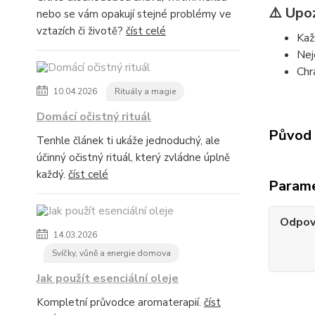
⚠️ Upo
nebo se vám opakují stejné problémy ve
vztazích či životě?
číst celé
Každ
Nej
Chr
10.04.2026
Rituály a magie
Domácí očistný rituál
Původ 
Tenhle článek ti ukáže jednoduchý, ale
účinný očistný rituál, který zvládne úplně
každý.
číst celé
Param
Odpov
14.03.2026
Svíčky, vůně a energie domova
Jak použít esenciální oleje
Kompletní průvodce aromaterapií.
číst