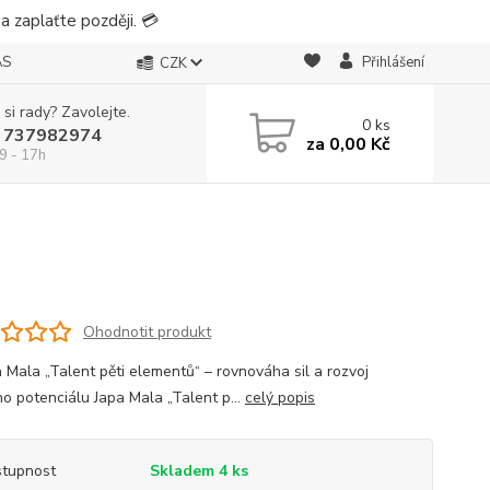
 zaplaťte později. 💳
ÁS
Přihlášení
CZK
 si rady? Zavolejte.
0
ks
 737982974
za
0,00 Kč
9 - 17h
Ohodnotit produkt
a Mala „Talent pěti elementů“ – rovnováha sil a rozvoj
ho potenciálu Japa Mala „Talent p...
celý popis
tupnost
Skladem 4 ks