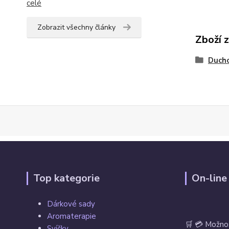
celé
Zobrazit všechny články
Zboží 
Duch
Top kategorie
On-line
Dárkové sady
Aromaterapie
🛒 💳 Možno
Svíčky