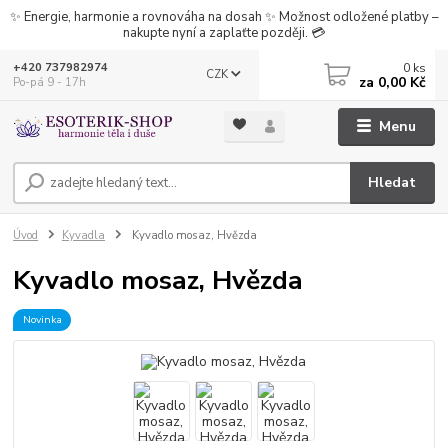
✨ Energie, harmonie a rovnováha na dosah ✨ Možnost odložené platby –
nakupte nyní a zaplaťte později. 💳
0
ks
+420 737982974
CZK
za
0,00 Kč
Po-pá 9 - 17h
Menu
Hledat
Úvod
Kyvadla
Kyvadlo mosaz, Hvězda
Kyvadlo mosaz, Hvězda
Novinka