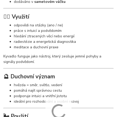
dodáváno v
sametovém váčku
🧘‍♀️ Využití
odpovědi na otázky (ano / ne)
práce s intuicí a podvědomím
hledání ztracených věcí nebo energií
radiestézie a energetická diagnostika
meditace a duchovní praxe
Kyvadlo funguje jako nástroj, který zesiluje jemné pohyby a
signály podvědomí.
🔮 Duchovní význam
hvězda = směr, světlo, vedení
pomáhá najít správnou cestu
podporuje intuici a vnitřní jistotu
ideální pro rozhodování a osobní rozvoj
🌬️ Použití