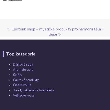
✨ Esoterik shop – mystické produkty pro harmonii těla i
duše ✨
Top kategorie
Dárkové sady
Aromaterapie
Svíčky
Čakrové produkty
Čínské koule
Tarot, vykládací a hrací karty
Věštecké koule