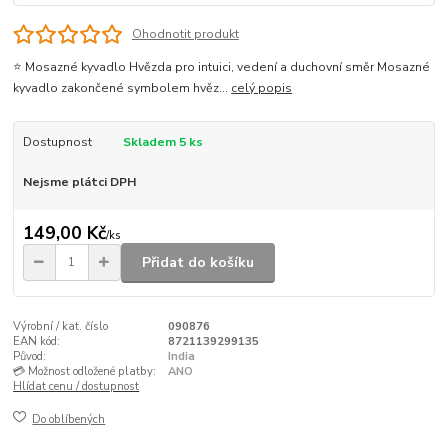
Ohodnotit produkt
⭐ Mosazné kyvadlo Hvězda pro intuici, vedení a duchovní směr Mosazné
kyvadlo zakončené symbolem hvěz...
celý popis
Dostupnost
Skladem 5 ks
Nejsme plátci DPH
149,00 Kč
/
ks
Přidat do košíku
Výrobní / kat. číslo
090876
EAN kód:
8721139299135
Původ:
India
💳 Možnost odložené platby:
ANO
Hlídat cenu / dostupnost
Do oblíbených