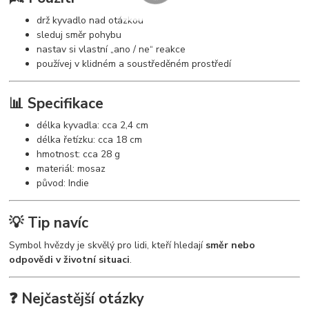
drž kyvadlo nad otázkou
sleduj směr pohybu
nastav si vlastní „ano / ne“ reakce
používej v klidném a soustředěném prostředí
📊 Specifikace
délka kyvadla: cca 2,4 cm
délka řetízku: cca 18 cm
hmotnost: cca 28 g
materiál: mosaz
původ: Indie
💡 Tip navíc
Symbol hvězdy je skvělý pro lidi, kteří hledají
směr nebo
odpovědi v životní situaci
.
❓ Nejčastější otázky