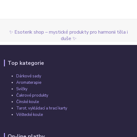
✨ Esoterik shop – mystické produkty pro harmonii těla i
duše ✨
Top kategorie
Dárkové sady
Aromaterapie
Svíčky
Čakrové produkty
Čínské koule
Tarot, vykládací a hrací karty
Věštecké koule
On-line platby