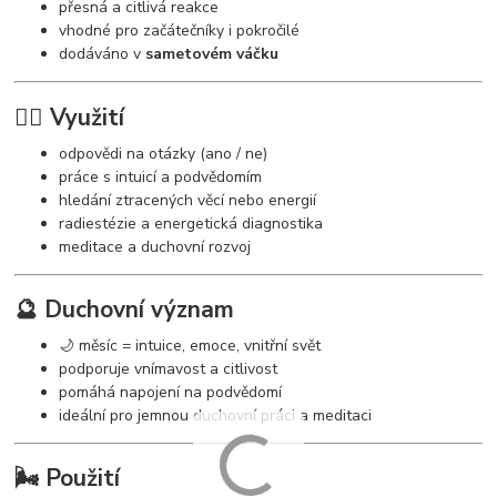
přesná a citlivá reakce
vhodné pro začátečníky i pokročilé
dodáváno v
sametovém váčku
🧘‍♀️ Využití
odpovědi na otázky (ano / ne)
práce s intuicí a podvědomím
hledání ztracených věcí nebo energií
radiestézie a energetická diagnostika
meditace a duchovní rozvoj
🔮 Duchovní význam
🌙 měsíc = intuice, emoce, vnitřní svět
podporuje vnímavost a citlivost
pomáhá napojení na podvědomí
ideální pro jemnou duchovní práci a meditaci
🌬️ Použití