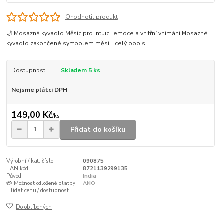
Ohodnotit produkt
🌙 Mosazné kyvadlo Měsíc pro intuici, emoce a vnitřní vnímání Mosazné
kyvadlo zakončené symbolem měsí...
celý popis
Dostupnost
Skladem 5 ks
Nejsme plátci DPH
149,00 Kč
/
ks
Přidat do košíku
Výrobní / kat. číslo
090875
EAN kód:
8721139299135
Původ:
India
💳 Možnost odložené platby:
ANO
Hlídat cenu / dostupnost
Do oblíbených