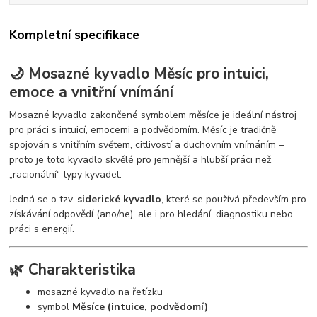
Kompletní specifikace
🌙 Mosazné kyvadlo Měsíc pro intuici,
emoce a vnitřní vnímání
Mosazné kyvadlo zakončené symbolem měsíce je ideální nástroj
pro práci s intuicí, emocemi a podvědomím. Měsíc je tradičně
spojován s vnitřním světem, citlivostí a duchovním vnímáním –
proto je toto kyvadlo skvělé pro jemnější a hlubší práci než
„racionální“ typy kyvadel.
Jedná se o tzv.
siderické kyvadlo
, které se používá především pro
získávání odpovědí (ano/ne), ale i pro hledání, diagnostiku nebo
práci s energií.
🌿 Charakteristika
mosazné kyvadlo na řetízku
symbol
Měsíce (intuice, podvědomí)