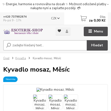
✨ Energie, harmonie a rovnováha na dosah ✨ Možnost odložené platby –
nakupte nyní a zaplaťte později. 💳
0
ks
+420 737982974
CZK
za
0,00 Kč
Po-pá 9 - 17h
Menu
Hledat
Úvod
Kyvadla
Kyvadlo mosaz, Měsíc
Kyvadlo mosaz, Měsíc
Novinka