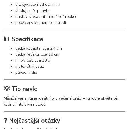
drž kyvadlo nad otázkou
sleduj směr pohybu
nastav si vlastní „ano / ne“ reakce
používej v klidném prostředí
📊 Specifikace
délka kyvadla: cca 2,4 cm
délka řetízku: cca 18 cm
hmotnost: cca 28 g
materiál: mosaz
původ: Indie
💡 Tip navíc
Měsíční varianta je ideální pro večerní práci – funguje skvěle při
klidné, intuitivní náladě.
❓ Nejčastější otázky