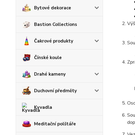
Bytové dekorace
Výš
Bastion Collections
Čakrové produkty
Sou
Čínské koule
Zpr
Drahé kameny
Duchovní předměty
Oso
Kyvadla
Sou
dop
Meditační polštáře
Vez