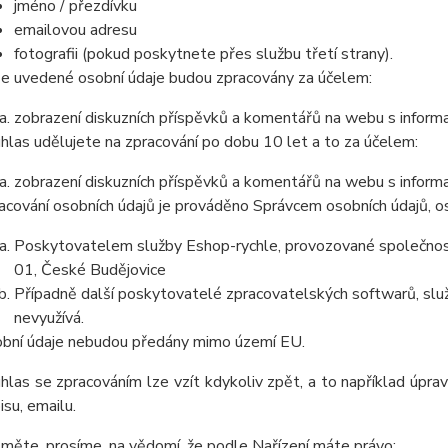
jméno / přezdívku
emailovou adresu
fotografii (pokud poskytnete přes službu třetí strany).
e uvedené osobní údaje budou zpracovány za účelem:
zobrazení diskuzních příspěvků a komentářů na webu s informa
hlas udělujete na zpracování po dobu
10 let
a to za účelem:
zobrazení diskuzních příspěvků a komentářů na webu s informa
acování osobních údajů je prováděno Správcem osobních údajů, os
Poskytovatelem služby Eshop-rychle, provozované společnost
01, České Budějovice
Případně další poskytovatelé zpracovatelských softwarů, služ
nevyužívá.
bní údaje
nebudou
předány mimo území EU.
hlas se zpracováním lze vzít kdykoliv zpět, a to
například úprav
isu, emailu.
měte, prosíme, na vědomí, že podle Nařízení máte právo: