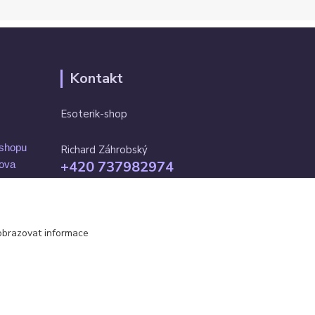
Kontakt
Esoterik-shop
-shopu
Richard Záhrobský
+420 737982974
mova
Po-pá 9 - 17h
info@esoterik-shop.cz
obrazovat informace