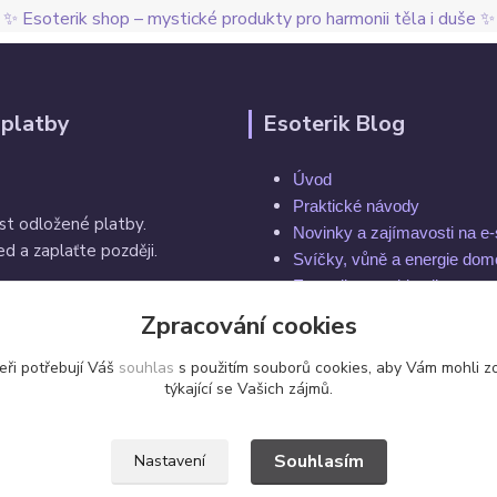
✨ Esoterik shop – mystické produkty pro harmonii těla i duše ✨
 platby
Esoterik Blog
Úvod
Praktické návody
st odložené platby.
Novinky a zajímavosti na e
d a zaplaťte později.
Svíčky, vůně a energie do
Esoterika a spiritualita
Rytuály a magie
Zpracování cookies
í do 14 dnů
Čakry a energie těla
eři potřebují Váš
souhlas
s použitím souborů cookies, aby Vám mohli z
týkající se Vašich zájmů.
Souhlasím
Nastavení