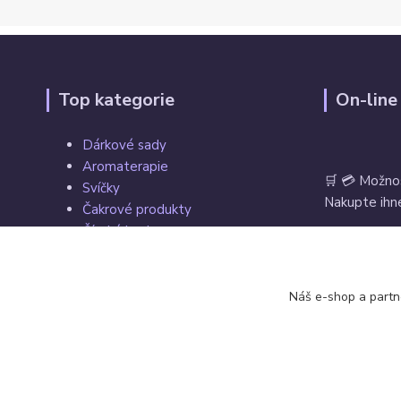
Top kategorie
On-line
Dárkové sady
Aromaterapie
🛒 💳 Možno
Svíčky
Nakupte ihne
Čakrové produkty
Čínské koule
Tarot, vykládací a hrací karty
Věštecké koule
Vrácení zbož
Náš e-shop a partn