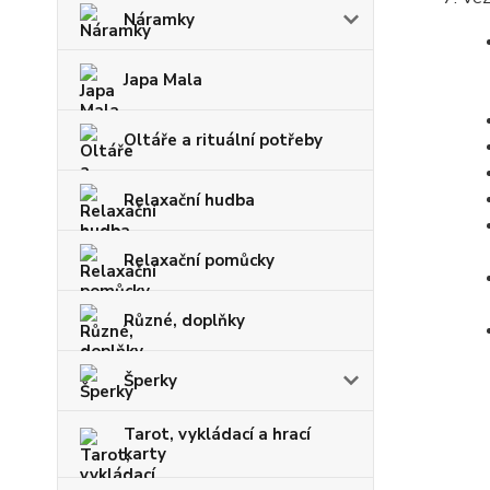
Náramky
Japa Mala
Oltáře a rituální potřeby
Relaxační hudba
Relaxační pomůcky
Různé, doplňky
Šperky
Tarot, vykládací a hrací
karty