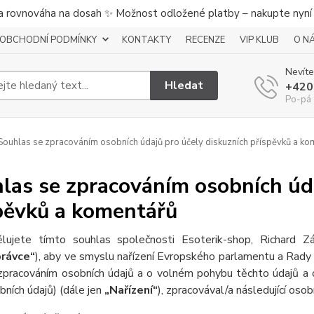
a rovnováha na dosah ✨ Možnost odložené platby – nakupte nyní a
OBCHODNÍ PODMÍNKY
KONTAKTY
RECENZE
VIP KLUB
O N
Nevíte
Hledat
+420
Po-pá 
ouhlas se zpracováním osobních údajů pro účely diskuzních příspěvků a ko
las se zpracováním osobních úda
pěvků a komentářů
lujete tímto souhlas společnosti Esoterik-shop, Richard Z
rávce“
), aby ve smyslu nařízení Evropského parlamentu a Rady 
zpracováním osobních údajů a o volném pohybu těchto údajů a 
bních údajů) (dále jen
„Nařízení“
), zpracovával/a následující osob