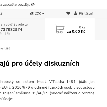
 zaplaťte později. 💳
ÁS
Přihlášení
CZK
 si rady? Zavolejte.
0
ks
 737982974
za
0,00 Kč
9 - 17h
mentářů
jů pro účely diskuzních
áhrobský, se sídlem: Most, V.Talicha 1491,
(dále jen
(EU) č. 2016/679 o ochraně fyzických osob v souvislosti
o zrušení směrnice 95/46/ES (obecné nařízení o ochraně
ní údaje: