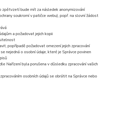
to zpětvzetí bude mít za následek
anonymizování
 ochrany soukromí v patičce webu), popř. na slovní žádost
vává
dajům a požadovat jejich kopii
sitelnost
vit, popřípadě požadovat omezení jejich zpracování
se nejedná o osobní údaje, které je Správce povinen
pisů
dle Nařízení byla porušena v důsledku zpracování vašich
e zpracováním osobních údajů se obrátit na Správce nebo