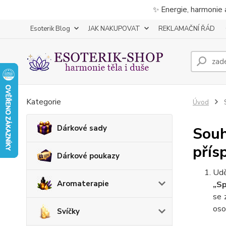
✨ Energie, harmonie 
Esoterik Blog
JAK NAKUPOVAT
REKLAMAČNÍ ŘÁD
Kategorie
Úvod
S
Dárkové sady
Souh
přís
Dárkové poukazy
Udě
Aromaterapie
„Sp
se 
oso
Svíčky