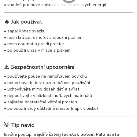
• vhodné pro nové začátky i uzavření starých energií
🔥 Jak používat
• zapal konec svazku
• nech krátce rozhořet a sfoukni plamen
• nech doutnat a projdi prostor
• po použití uhas v misce s pískem
⚠️ Bezpečnostní upozornění
• používejte pouze na nehořlavém povrchu
• nenechávejte bez dozoru během používání
• uchovávejte mimo dosah dětí a zvířat
• nepoužívejte v blízkosti hořlavých materiálů
• zajistěte dostatečné větrání prostoru
• po použití vždy důkladně uhaste (např. v písku)
💡 Tip navíc
Ideální postup:
nejdřív šalvěj (očista), potom Palo Santo