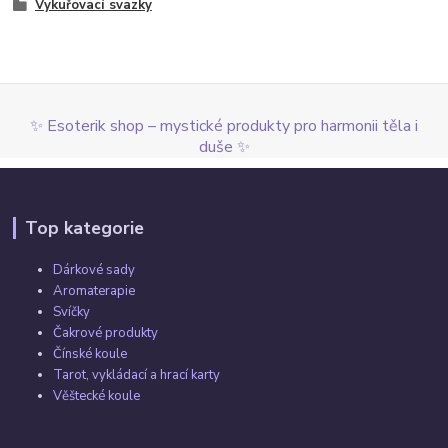
Vykuřovací svazky
✨ Esoterik shop – mystické produkty pro harmonii těla i
duše ✨
Top kategorie
Dárkové sady
Aromaterapie
Svíčky
Čakrové produkty
Čínské koule
Tarot, vykládací a hrací karty
Věštecké koule