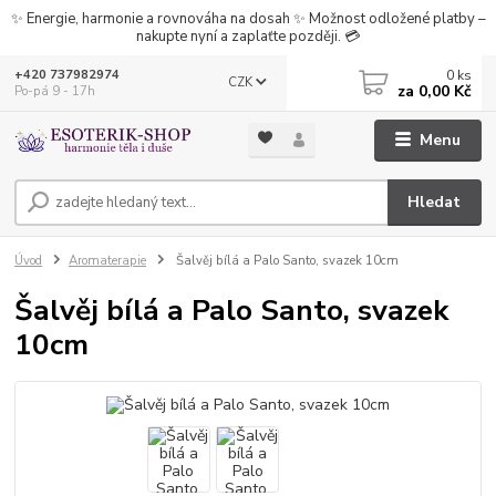
✨ Energie, harmonie a rovnováha na dosah ✨ Možnost odložené platby –
nakupte nyní a zaplaťte později. 💳
0
ks
+420 737982974
CZK
za
0,00 Kč
Po-pá 9 - 17h
Menu
Hledat
Úvod
Aromaterapie
Šalvěj bílá a Palo Santo, svazek 10cm
Šalvěj bílá a Palo Santo, svazek
10cm