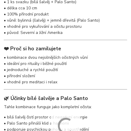
• 1 ks svazku (bílá šalvěj + Palo Santo)
• délka cca 10 cm
• 100% přírodní produkt
• vůně: bylinná (šalvěj) + jemně dřevitá (Palo Santo)
• vhodné pro vykuřování a očistu prostoru
• původ: Severní a Jižní Amerika
❤️ Proč si ho zamilujete
• kombinace dvou nejsilnějších očistných vůní
• ideální pro rituály i běžné použití
• jednoduché a rychlé použití
• přírodní složení
• vhodné pro meditaci i relax
🌿 Účinky bílé šalvěje a Palo Santo
Tahle kombinace funguje jako kompletní očista:
• bílá šalvěj čistí prostor od negativní energie
• Palo Santo přináší klid a harmonii
• podporuje psychickou pohodu a soustředění