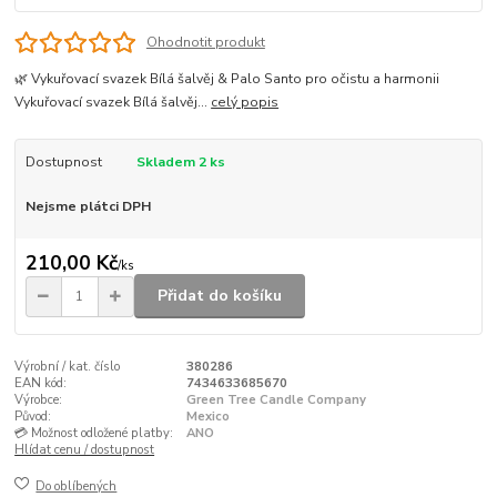
Ohodnotit produkt
🌿 Vykuřovací svazek Bílá šalvěj & Palo Santo pro očistu a harmonii
Vykuřovací svazek Bílá šalvěj...
celý popis
Dostupnost
Skladem 2 ks
Nejsme plátci DPH
210,00 Kč
/
ks
Přidat do košíku
Výrobní / kat. číslo
380286
EAN kód:
7434633685670
Výrobce:
Green Tree Candle Company
Původ:
Mexico
💳 Možnost odložené platby:
ANO
Hlídat cenu / dostupnost
Do oblíbených