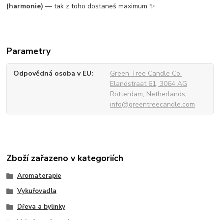
(harmonie)
— tak z toho dostaneš maximum ✨
Parametry
Odpovědná osoba v EU
Green Tree Candle Co.
Elandstraat 61, 3064 AG
Rotterdam, Netherlands,
info@greentreecandle.com
Zboží zařazeno v kategoriích
Aromaterapie
Vykuřovadla
Dřeva a bylinky