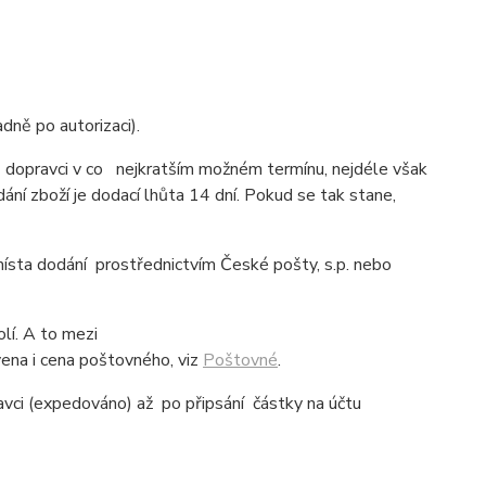
dně po autorizaci).
ží dopravci v co nejkratším možném termínu, nejdéle však
ní zboží je dodací lhůta 14 dní. Pokud se tak stane,
sta dodání prostřednictvím České pošty, s.p. nebo
olí. A to mezi
ena i cena poštovného, viz
Poštovné
.
avci (expedováno) až po připsání částky na účtu