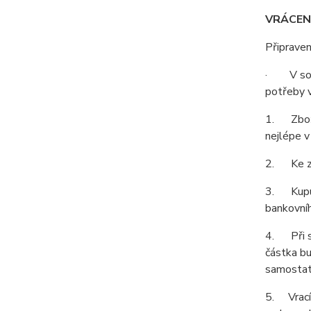
VRÁCEN
Připraven
· V soul
potřeby v
1. Zboží 
nejlépe v
2. Ke zbo
3. Kupují
bankovníh
4. Při sp
částka bu
samostatn
5. Vrací-