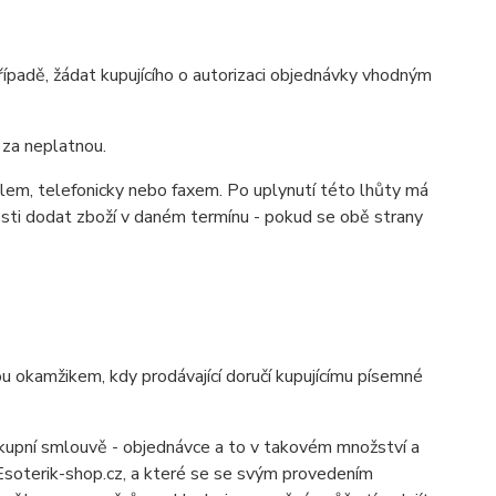
ípadě, žádat kupujícího o autorizaci objednávky vhodným
 za neplatnou.
lem, telefonicky nebo faxem. Po uplynutí této lhůty má
osti dodat zboží v daném termínu - pokud se obě strany
 okamžikem, kdy prodávající doručí kupujícímu písemné
pní smlouvě - objednávce a to v takovém množství a
 Esoterik-shop.cz, a které se se svým provedením