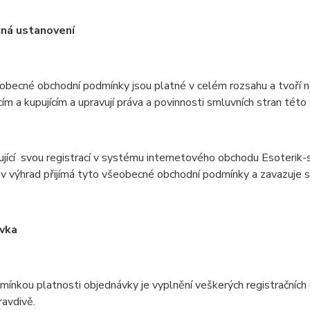
ná ustanovení
ecné obchodní podmínky jsou platné v celém rozsahu a tvoří n
cím a kupujícím a upravují práva a povinnosti smluvních stran této
cí svou registrací v systému internetového obchodu Esoterik-s
iv výhrad přijímá tyto všeobecné obchodní podmínky a zavazuje se 
vka
kou platnosti objednávky je vyplnění veškerých registračních úda
ravdivě.