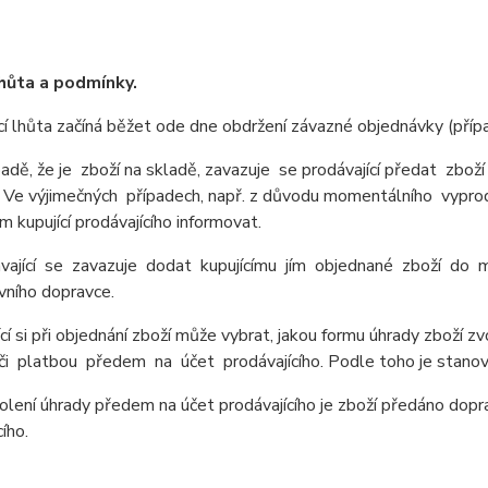
hůta a podmínky.
 lhůta začíná běžet ode dne obdržení závazné objednávky (přípa
adě, že je zboží na skladě, zavazuje se prodávající předat zbo
 Ve výjimečných případech, např. z důvodu momentálního vyprodá
m kupující prodávajícího informovat.
vající se zavazuje dodat kupujícímu jím objednané zboží do mí
vního dopravce.
cí si při objednání zboží může vybrat, jakou formu úhrady zboží zv
či platbou předem na účet prodávajícího. Podle toho je stanov
olení úhrady předem na účet prodávajícího je zboží předáno dopr
ího.