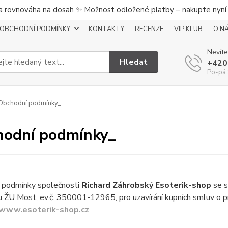
a rovnováha na dosah ✨ Možnost odložené platby – nakupte nyní a
OBCHODNÍ PODMÍNKY
KONTAKTY
RECENZE
VIP KLUB
O N
Nevíte
Hledat
+420
Po-pá 
Obchodní podmínky_
odní podmínky_
 podmínky společnosti
Richard Záhrobský Esoterik-shop
se 
 ŽU Most, ev.č. 350001-12965, pro uzavírání kupních smluv o pr
www.esoterik-shop.cz