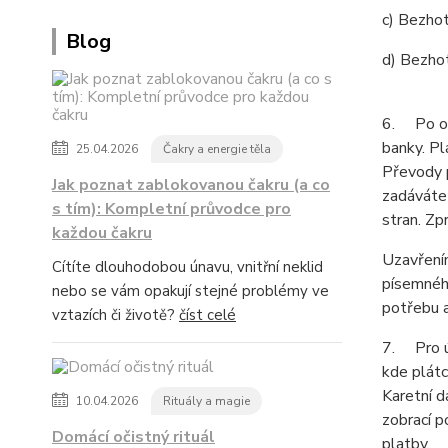
c) Bezhot
Blog
d) Bezho
6. Po od
banky. Pl
25.04.2026
Čakry a energie těla
Převody 
Jak poznat zablokovanou čakru (a co
zadáváte 
s tím): Kompletní průvodce pro
stran. Zp
každou čakru
Uzavřením
Cítíte dlouhodobou únavu, vnitřní neklid
písemného
nebo se vám opakují stejné problémy ve
potřebu 
vztazích či životě?
číst celé
7. Pro ú
kde plátc
Karetní d
10.04.2026
Rituály a magie
zobrací p
Domácí očistný rituál
platby.