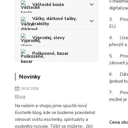
v maximál
Věštecké koule
digitaliz
Váčky, dárkové tašky,
3. Prodáv
krabičky
EU.
4. Uzavř
Výprodej, slevy
převzít a
Poškozené, bazar
5. Prodáv
zároveň j
6. Dále s
Novinky
(pokud bu
26.02.2026
7. Prodáv
Blog
možné je 
Na našem e-shopu jsme spustili nový
Esoterik-blog, kde se budeme pravidelně
věnovat světu esoteriky, spirituality a
Cena zbo
osobního rozvoje. Těšit se můžete...
číst