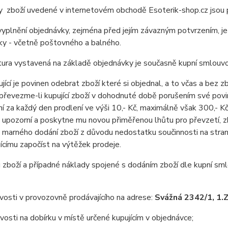
zboží uvedené v internetovém obchodě Esoterik-shop.cz jsou p
plnění objednávky, zejména před jejím závazným potvrzením, je 
ky - včetně poštovného a balného.
a vystavená na základě objednávky je současně kupní smlouvou 
cí je povinen odebrat zboží které si objednal, a to včas a bez 
převezme-li kupující zboží v dohodnuté době porušením své povin
í za každý den prodlení ve výši 10,- Kč, maximálně však 300,- Kč.
 upozorní a poskytne mu novou přiměřenou lhůtu pro převzetí, 
 marného dodání zboží z důvodu nedostatku součinnosti na straně
jícímu započíst na výtěžek prodeje.
boží a případné náklady spojené s dodáním zboží dle kupní smlou
vosti v provozovně prodávajícího na adrese:
Svážná 2342/1, 1.Z
vosti na dobírku v místě určené kupujícím v objednávce;