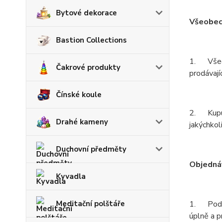
Bytové dekorace
Všeobec
Bastion Collections
1. Všeob
Čakrové produkty
prodávají
Čínské koule
2. Kupují
Drahé kameny
jakýchkol
Duchovní předměty
Objedná
Kyvadla
Meditační polštáře
1. Podmín
úplně a p