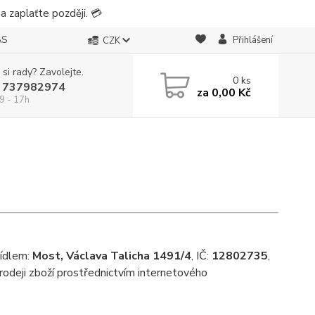
 zaplaťte později. 💳
ÁS
Přihlášení
CZK
 si rady? Zavolejte.
0
ks
 737982974
za
0,00 Kč
9 - 17h
sídlem:
Most, Václava Talicha 1491/4
, IČ:
12802735
,
odeji zboží prostřednictvím internetového