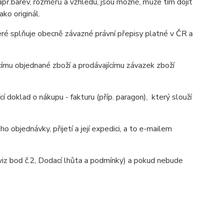
ř.barev, rozměrů a vzhledu, jsou možné, může tím dojít
ko originál.
eré splňuje obecně závazné právní přepisy platné v ČR a
mu objednané zboží a prodávajícímu závazek zboží
í doklad o nákupu - fakturu (příp. paragon), který slouží
 objednávky, přijetí a její expedici, a to e-mailem
iz bod č.2, Dodací lhůta a podmínky) a pokud nebude