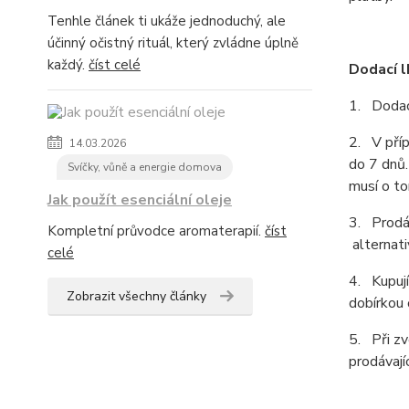
Tenhle článek ti ukáže jednoduchý, ale
účinný očistný rituál, který zvládne úplně
každý.
číst celé
Dodací l
1. Dodací
2. V příp
14.03.2026
do 7 dnů.
Svíčky, vůně a energie domova
musí o to
Jak použít esenciální oleje
3. Prodá
Kompletní průvodce aromaterapií.
číst
alternati
celé
4. Kupují
Zobrazit všechny články
dobírkou 
5. Při zv
prodávajíc