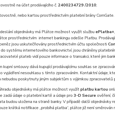
ovostně na účet prodávajícího č.
2400234729 /2010
;
tovostně, nebo kartou prostřednictvím platební brány ComGate.
eslání objednávky má Plátce možnost využít službu
ePlatba+
átce prostřednictvím internet bankingu odešle Platbu. Prodávajíc
peněz jsou uskutečňovány prostřednictvím účtu společnosti
Com
do systému internetového bankovnictví, jsou chráněny platebními
racovatelé plateb vidí pouze informace o transakci, které jim ban
 kupní smlouvy dává kupující prodávajícímu souhlas se zpracován
 vyjádření nesouhlasu s tímto zpracováním. Kontaktní údaje, které
a nebudou poskytnuty jiným subjektům s výjimkou zpracovatelů 
hradu objednávky má plátce možnost využít
platbu kartou
onli
e zadá údaje o platební kartě a údaje pro
3-D Secure
ověření, č
ata budou uložena na straně banky. V případě další objednávky r
ouze krátká notifikace „probíhá platba“, plátce již není směrová