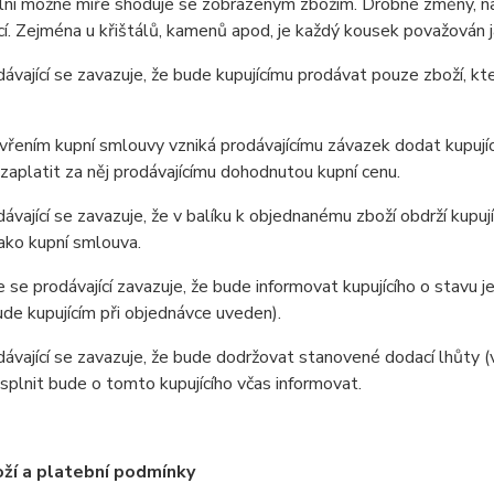
ní možné míře shoduje se zobrazeným zbožím. Drobné změny, nap
ací. Zejména u křištálů, kamenů apod, je každý kousek považován ja
ající se zavazuje, že bude kupujícímu prodávat pouze zboží, kt
ením kupní smlouvy vzniká prodávajícímu závazek dodat kupující
 zaplatit za něj prodávajícímu dohodnutou kupní cenu.
ající se zavazuje, že v balíku k objednanému zboží obdrží kupujíc
ako kupní smlouva.
e prodávající zavazuje, že bude informovat kupujícího o stavu jeho
de kupujícím při objednávce uveden).
ající se zavazuje, že bude dodržovat stanovené dodací lhůty (v
splnit bude o tomto kupujícího včas informovat.
ží a platební podmínky