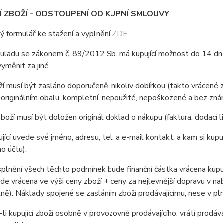
Í ZBOŽÍ - ODSTOUPENÍ OD KUPNÍ SMLOUVY
ý formulář ke stažení a vyplnění
ZDE
adu se zákonem č. 89/2012 Sb. má kupující možnost do 14 dnů od
yměnit za jiné.
musí být zasláno doporučeně, nikoliv dobírkou (takto vrácené zb
 originálním obalu, kompletní, nepoužité, nepoškozené a bez zná
ží musí být doložen originál doklad o nákupu (faktura, dodací li
cí uvede své jméno, adresu, tel. a e-mail kontakt, a kam si kupujíc
o účtu).
lnění všech těchto podmínek bude finanční částka vrácena kupu
de vrácena ve výši ceny zboží + ceny za nejlevnější dopravu v nab
ě). Náklady spojené se zasláním zboží prodávajícímu, nese v plné
li kupující zboží osobně v provozovně prodávajícího, vrátí prodá