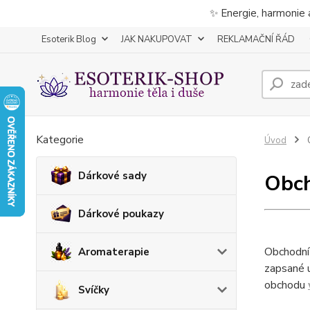
✨ Energie, harmonie 
Esoterik Blog
JAK NAKUPOVAT
REKLAMAČNÍ ŘÁD
Kategorie
Úvod
Dárkové sady
Obch
Dárkové poukazy
Obchodní
Aromaterapie
zapsané u
obchodu
Svíčky