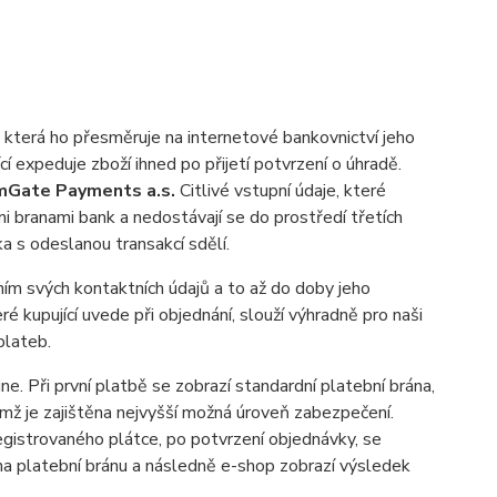
, která ho přesměruje na internetové bankovnictví jeho
í expeduje zboží ihned po přijetí potvrzení o úhradě.
Gate Payments a.s.
Citlivé vstupní údaje, které
 branami bank a nedostávají se do prostředí třetích
ka s odeslanou transakcí sdělí.
ím svých kontaktních údajů a to až do doby jeho
 kupující uvede při objednání, slouží výhradně pro naši
plateb.
ne. Při první platbě se zobrazí standardní platební brána,
ímž je zajištěna nejvyšší možná úroveň zabezpečení.
egistrovaného plátce, po potvrzení objednávky, se
n na platební bránu a následně e-shop zobrazí výsledek