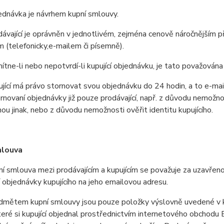
návka je návrhem kupní smlouvy.
ající je oprávněn v jednotlivém, zejména cenově náročnějším př
(telefonicky,e-mailem či písemně).
e-li nebo nepotvrdí-li kupující objednávku, je tato považována
cí má právo stornovat svou objednávku do 24 hodin, a to e-mai
rnovaní objednávky již pouze prodávající, např. z důvodu nemožn
u jinak, nebo z důvodu nemožnosti ověřit identitu kupujícího.
mlouva
smlouva mezi prodávajícím a kupujícím se považuje za uzavřenou
 objednávky kupujícího na jeho emailovou adresu.
ětem kupní smlouvy jsou pouze položky výslovně uvedené v ku
které si kupující objednal prostřednictvím internetového obchodu