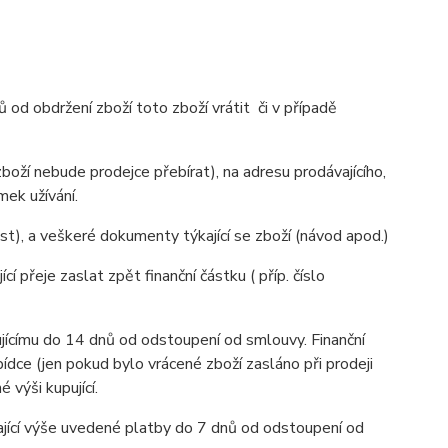
 obdržení zboží toto zboží vrátit či v případě
oží nebude prodejce přebírat), na adresu prodávajícího,
mek užívání.
st), a veškeré dokumenty týkající se zboží (návod apod.)
í přeje zaslat zpět finanční částku ( příp. číslo
jícímu do 14 dnů od odstoupení od smlouvy. Finanční
ídce (jen pokud bylo vrácené zboží zasláno při prodeji
 výši kupující.
vající výše uvedené platby do 7 dnů od odstoupení od