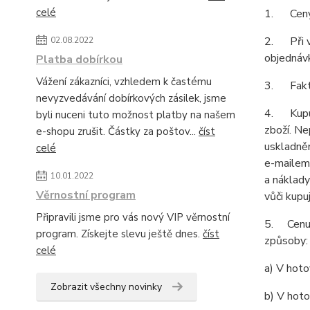
celé
1. Ceny 
2. Při vy
02.08.2022
objednáv
Platba dobírkou
Vážení zákazníci, vzhledem k častému
3. Faktur
nevyzvedávání dobírkových zásilek, jsme
4. Kupují
byli nuceni tuto možnost platby na našem
zboží. Ne
e-shopu zrušit. Částky za poštov...
číst
uskladněn
celé
e-mailem
10.01.2022
a náklady
Věrnostní program
vůči kupu
Připravili jsme pro vás nový VIP věrnostní
5. Cenu z
program. Získejte slevu ještě dnes.
číst
způsoby:
celé
a) V hoto
Zobrazit všechny novinky
b) V hoto