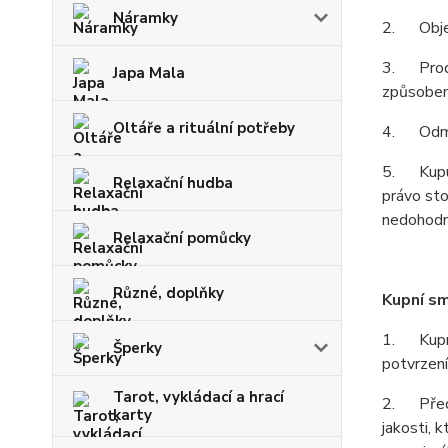
Náramky
2. Objed
3. Prodáv
Japa Mala
způsobem 
Oltáře a rituální potřeby
4. Odmítn
5. Kupují
Relaxační hudba
právo sto
nedohodno
Relaxační pomůcky
Různé, doplňky
Kupní s
1. Kupní 
Šperky
potvrzení
Tarot, vykládací a hrací
2. Předm
karty
jakosti, 