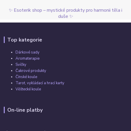
✨ Esoterik shop – mystické produkty pro harmonii těla i
duše ✨
Top kategorie
Dárkové sady
Aromaterapie
Svíčky
Čakrové produkty
Čínské koule
Tarot, vykládací a hrací karty
Věštecké koule
On-line platby