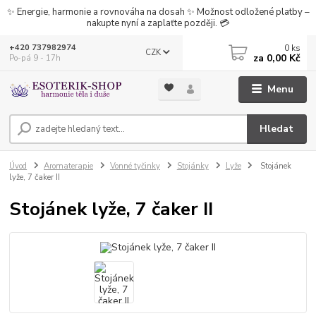
✨ Energie, harmonie a rovnováha na dosah ✨ Možnost odložené platby –
nakupte nyní a zaplaťte později. 💳
0
ks
+420 737982974
CZK
za
0,00 Kč
Po-pá 9 - 17h
Menu
Hledat
Úvod
Aromaterapie
Vonné tyčinky
Stojánky
Lyže
Stojánek
lyže, 7 čaker II
Stojánek lyže, 7 čaker II