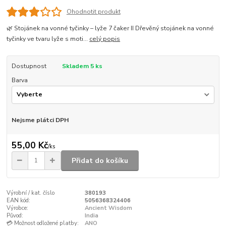
Ohodnotit produkt
🌿 Stojánek na vonné tyčinky – lyže 7 čaker II Dřevěný stojánek na vonné
tyčinky ve tvaru lyže s moti...
celý popis
Dostupnost
Skladem 5 ks
Barva
Nejsme plátci DPH
55,00 Kč
/
ks
Přidat do košíku
Výrobní / kat. číslo
380193
EAN kód:
5056368324406
Výrobce:
Ancient Wisdom
Původ:
India
💳 Možnost odložené platby:
ANO