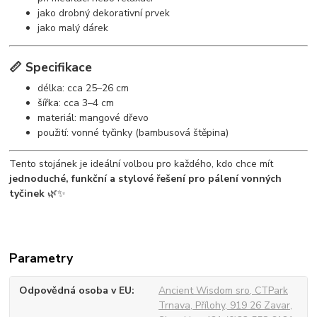
jako drobný dekorativní prvek
jako malý dárek
📏 Specifikace
délka: cca 25–26 cm
šířka: cca 3–4 cm
materiál: mangové dřevo
použití: vonné tyčinky (bambusová štěpina)
Tento stojánek je ideální volbou pro každého, kdo chce mít
jednoduché, funkční a stylové řešení pro pálení vonných
tyčinek
🌿✨
Parametry
Odpovědná osoba v EU
Ancient Wisdom sro, CTPark
Trnava, Přílohy, 919 26 Zavar,