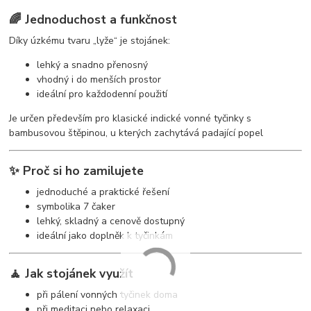
🌈 Jednoduchost a funkčnost
Díky úzkému tvaru „lyže“ je stojánek:
lehký a snadno přenosný
vhodný i do menších prostor
ideální pro každodenní použití
Je určen především pro klasické indické vonné tyčinky s
bambusovou štěpinou, u kterých zachytává padající popel
✨ Proč si ho zamilujete
jednoduché a praktické řešení
symbolika 7 čaker
lehký, skladný a cenově dostupný
ideální jako doplněk k tyčinkám
🧘 Jak stojánek využít
při pálení vonných tyčinek doma
při meditaci nebo relaxaci