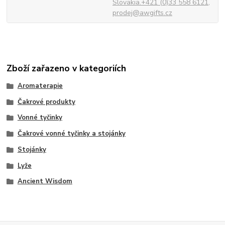
Slovakia.+421 (0)33 558 6121,
prodej@awgifts.cz
Zboží zařazeno v kategoriích
Aromaterapie
Čakrové produkty
Vonné tyčinky
Čakrové vonné tyčinky a stojánky
Stojánky
Lyže
Ancient Wisdom