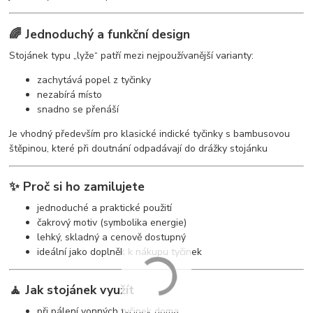
🌈 Jednoduchý a funkční design
Stojánek typu „lyže“ patří mezi nejpoužívanější varianty:
zachytává popel z tyčinky
nezabírá místo
snadno se přenáší
Je vhodný především pro klasické indické tyčinky s bambusovou
štěpinou, které při doutnání odpadávají do drážky stojánku
✨ Proč si ho zamilujete
jednoduché a praktické použití
čakrový motiv (symbolika energie)
lehký, skladný a cenově dostupný
ideální jako doplněk k nákupu tyčinek
🧘 Jak stojánek využít
při pálení vonných tyčinek doma