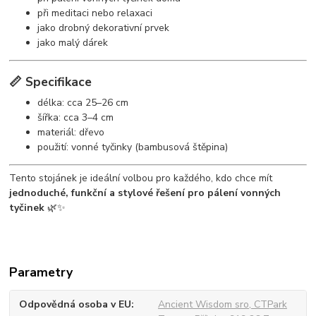
při meditaci nebo relaxaci
jako drobný dekorativní prvek
jako malý dárek
📏 Specifikace
délka: cca 25–26 cm
šířka: cca 3–4 cm
materiál: dřevo
použití: vonné tyčinky (bambusová štěpina)
Tento stojánek je ideální volbou pro každého, kdo chce mít
jednoduché, funkční a stylové řešení pro pálení vonných
tyčinek
🌿✨
Parametry
Odpovědná osoba v EU
Ancient Wisdom sro, CTPark