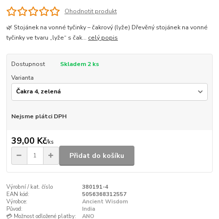
Ohodnotit produkt
🌿 Stojánek na vonné tyčinky – čakrový (lyže) Dřevěný stojánek na vonné
tyčinky ve tvaru „lyže“ s čak...
celý popis
Dostupnost
Skladem 2 ks
Varianta
Nejsme plátci DPH
39,00 Kč
/
ks
Přidat do košíku
Výrobní / kat. číslo
380191-4
EAN kód:
5056368312557
Výrobce:
Ancient Wisdom
Původ:
India
💳 Možnost odložené platby:
ANO