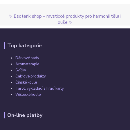
✨ Esoterik shop – mystické produkty pro harmonii těla i
duše ✨
Top kategorie
Dárkové sady
Aromaterapie
Svíčky
Čakrové produkty
Čínské koule
Tarot, vykládací a hrací karty
Věštecké koule
On-line platby