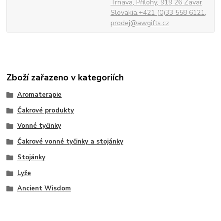
Trnava, Přílohy, 919 26 Zavar,
Slovakia.+421 (0)33 558 6121,
prodej@awgifts.cz
Zboží zařazeno v kategoriích
Aromaterapie
Čakrové produkty
Vonné tyčinky
Čakrové vonné tyčinky a stojánky
Stojánky
Lyže
Ancient Wisdom