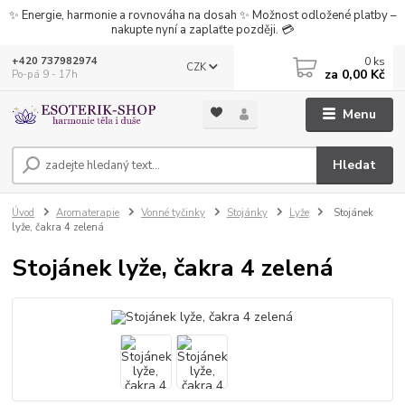
✨ Energie, harmonie a rovnováha na dosah ✨ Možnost odložené platby –
nakupte nyní a zaplaťte později. 💳
0
ks
+420 737982974
CZK
za
0,00 Kč
Po-pá 9 - 17h
Menu
Hledat
Úvod
Aromaterapie
Vonné tyčinky
Stojánky
Lyže
Stojánek
lyže, čakra 4 zelená
Stojánek lyže, čakra 4 zelená