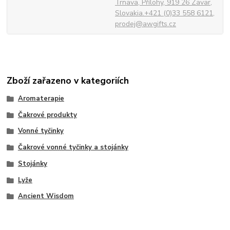
Trnava, Přílohy, 919 26 Zavar,
Slovakia.+421 (0)33 558 6121,
prodej@awgifts.cz
Zboží zařazeno v kategoriích
Aromaterapie
Čakrové produkty
Vonné tyčinky
Čakrové vonné tyčinky a stojánky
Stojánky
Lyže
Ancient Wisdom