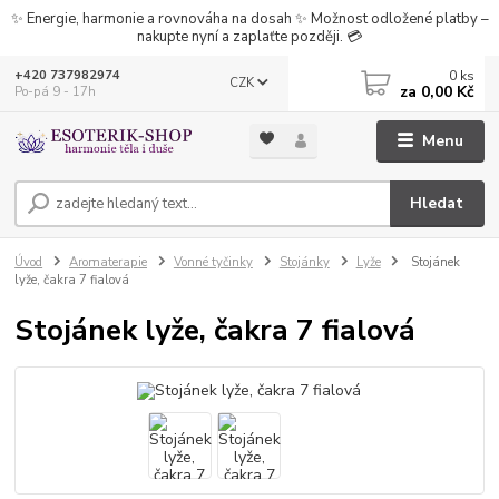
✨ Energie, harmonie a rovnováha na dosah ✨ Možnost odložené platby –
nakupte nyní a zaplaťte později. 💳
0
ks
+420 737982974
CZK
za
0,00 Kč
Po-pá 9 - 17h
Menu
Hledat
Úvod
Aromaterapie
Vonné tyčinky
Stojánky
Lyže
Stojánek
lyže, čakra 7 fialová
Stojánek lyže, čakra 7 fialová