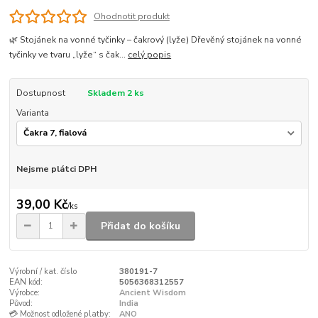
Ohodnotit produkt
🌿 Stojánek na vonné tyčinky – čakrový (lyže) Dřevěný stojánek na vonné
tyčinky ve tvaru „lyže“ s čak...
celý popis
Dostupnost
Skladem 2 ks
Varianta
Nejsme plátci DPH
39,00 Kč
/
ks
Přidat do košíku
Výrobní / kat. číslo
380191-7
EAN kód:
5056368312557
Výrobce:
Ancient Wisdom
Původ:
India
💳 Možnost odložené platby:
ANO