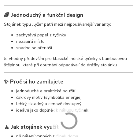
🌈 Jednoduchý a funkční design
Stojánek typu „lyže“ patří mezi nejpoužívanější varianty:
zachytává popel z tyčinky
nezabírá místo
snadno se přenáší
Je vhodný především pro klasické indické tyčinky s bambusovou
štěpinou, které při doutnání odpadávají do drážky stojánku
✨ Proč si ho zamilujete
jednoduché a praktické použití
čakrový motiv (symbolika energie)
lehký, skladný a cenově dostupný
ideální jako doplněk k nákupu tyčinek
🧘 Jak stojánek využít
při pálení vonných tyčinek doma