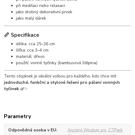
při meditaci nebo relaxaci
jako drobný dekorativní prvek
jako malý dárek
📏 Specifikace
délka: cca 25–26 cm
šířka: cca 3–4 cm
materiál: dřevo
použití: vonné tyčinky (bambusová štěpina)
Tento stojánek je ideální volbou pro každého, kdo chce mít
jednoduché, funkční a stylové řešení pro pálení vonných
tyčinek
🌿✨
Parametry
Odpovědná osoba v EU
Ancient Wisdom sro, CTPark