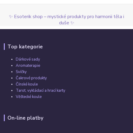
✨ Esoterik shop – mystické produkty pro harmonii těla i
duše ✨
Top kategorie
Dárkové sady
Aromaterapie
Svíčky
Čakrové produkty
Čínské koule
Tarot, vykládací a hrací karty
Věštecké koule
On-line platby