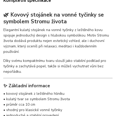
Kompletní specifikace
🌿 Kovový stojánek na vonné tyčinky se
symbolem Stromu života
Elegantní kulatý stojánek na vonné tyčinky z leštěného kovu
spojuje jednoduchý design s hlubokou symbolikou. Motiv Stromu
života dodává produktu nejen estetický vzhled, ale i duchovní
význam, který oceníš při relaxaci, meditaci i každodenním
používání.
Díky svému kompaktnímu tvaru slouží jako stabilní podklad pro
tyčinky a zachytává popel, takže si můžeš vychutnat vůni bez
nepořádku.
✨ Základní informace
• kovový stojánek z leštěného hliníku
• kulatý tvar se symbolem Stromu života
• průměr cca 10 cm
• vhodný pro klasické vonné tyčinky
• jednoduché a stabilní provedení