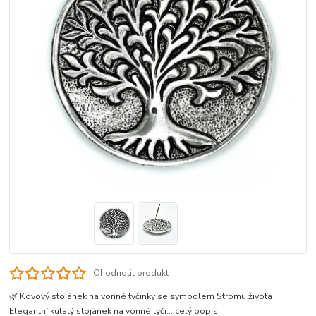
Ohodnotit produkt
🌿 Kovový stojánek na vonné tyčinky se symbolem Stromu života
Elegantní kulatý stojánek na vonné tyči...
celý popis