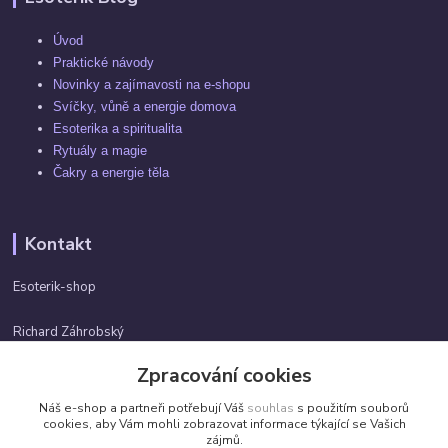
Úvod
Praktické návody
Novinky a zajímavosti na e-shopu
Svíčky, vůně a energie domova
Esoterika a spiritualita
Rytuály a magie
Čakry a energie těla
Kontakt
Esoterik-shop
Richard Záhrobský
+420 737982974
Zpracování cookies
Po-pá 9 - 17h
Náš e-shop a partneři potřebují Váš
souhlas
s použitím souborů
info@esoterik-shop.cz
cookies, aby Vám mohli zobrazovat informace týkající se Vašich
zájmů.