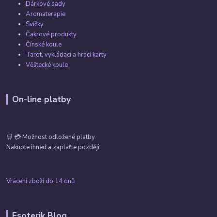
Dárkové sady
Aromaterapie
Svíčky
Čakrové produkty
Čínské koule
Tarot, vykládací a hrací karty
Věštecké koule
On-line platby
🛒 💳 Možnost odložené platby.
Nakupte ihned a zaplaťte později.
Vrácení zboží do 14 dnů
Esoterik Blog