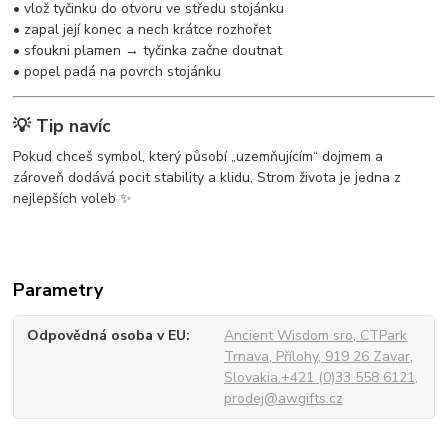
• vlož tyčinku do otvoru ve středu stojánku
• zapal její konec a nech krátce rozhořet
• sfoukni plamen → tyčinka začne doutnat
• popel padá na povrch stojánku
💡 Tip navíc
Pokud chceš symbol, který působí „uzemňujícím“ dojmem a
zároveň dodává pocit stability a klidu, Strom života je jedna z
nejlepších voleb ✨
Parametry
Odpovědná osoba v EU
Ancient Wisdom sro, CTPark
Trnava, Přílohy, 919 26 Zavar,
Slovakia.+421 (0)33 558 6121,
prodej@awgifts.cz