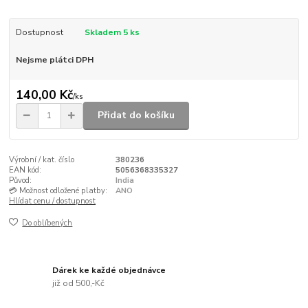
Dostupnost
Skladem 5 ks
Nejsme plátci DPH
140,00 Kč
/
ks
Přidat do košíku
Výrobní / kat. číslo
380236
EAN kód:
5056368335327
Původ:
India
💳 Možnost odložené platby:
ANO
Hlídat cenu / dostupnost
Do oblíbených
Dárek ke každé objednávce
již od 500,-Kč