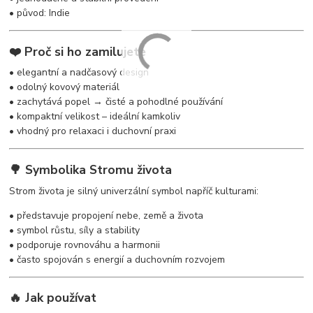
• původ: Indie
❤️ Proč si ho zamilujete
• elegantní a nadčasový design
• odolný kovový materiál
• zachytává popel → čisté a pohodlné používání
• kompaktní velikost – ideální kamkoliv
• vhodný pro relaxaci i duchovní praxi
🌳 Symbolika Stromu života
Strom života je silný univerzální symbol napříč kulturami:
• představuje propojení nebe, země a života
• symbol růstu, síly a stability
• podporuje rovnováhu a harmonii
• často spojován s energií a duchovním rozvojem
🔥 Jak používat