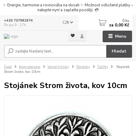
✨ Energie, harmonie a rovnováha na dosah ✨ Možnost odložené platby –
nakupte nyní a zaplaťte později. 💳
0
ks
+420 737982974
CZK
za
0,00 Kč
Po-pá 9 - 17h
Menu
Hledat
Úvod
Aromaterapie
Vonné tyčinky
Stojánky
Talířky
Stojánek
Strom života, kov 10cm
Stojánek Strom života, kov 10cm