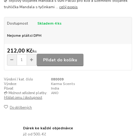
🌿 Stylový stojánek Mandala s vůní Pačuli pro klid a uzemnění Stojánek
truhlička Mandala s tyčinkami ...
celý popis
Dostupnost
Skladem 4 ks
Nejsme plátci DPH
212,00 Kč
/
ks
Přidat do košíku
Výrobní / kat. číslo
080009
Výrobce:
Karma Scents
Původ:
India
💳 Možnost odložené platby:
ANO
Hlídat cenu / dostupnost
Do oblíbených
Dárek ke každé objednávce
již od 500,-Kč