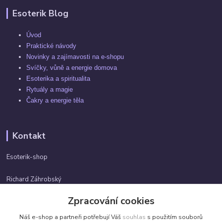
Esoterik Blog
Úvod
Praktické návody
Novinky a zajímavosti na e-shopu
Svíčky, vůně a energie domova
Esoterika a spiritualita
Rytuály a magie
Čakry a energie těla
Kontakt
Esoterik-shop
Richard Záhrobský
+420 737982974
Zpracování cookies
Po-pá 9 - 17h
Náš e-shop a partneři potřebují Váš
souhlas
s použitím souborů
info@esoterik-shop.cz