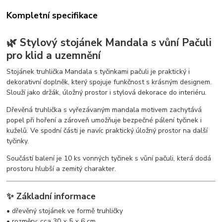
Kompletní specifikace
🌿 Stylový stojánek Mandala s vůní Pačuli
pro klid a uzemnění
Stojánek truhlička Mandala s tyčinkami pačuli je praktický i
dekorativní doplněk, který spojuje funkčnost s krásným designem.
Slouží jako držák, úložný prostor i stylová dekorace do interiéru.
Dřevěná truhlička s vyřezávaným mandala motivem zachytává
popel při hoření a zároveň umožňuje bezpečné pálení tyčinek i
kuželů. Ve spodní části je navíc praktický úložný prostor na další
tyčinky.
Součástí balení je 10 ks vonných tyčinek s vůní pačuli, která dodá
prostoru hlubší a zemitý charakter.
✨ Základní informace
• dřevěný stojánek ve formě truhličky
• rozměry: cca 30 × 5 × 6 cm