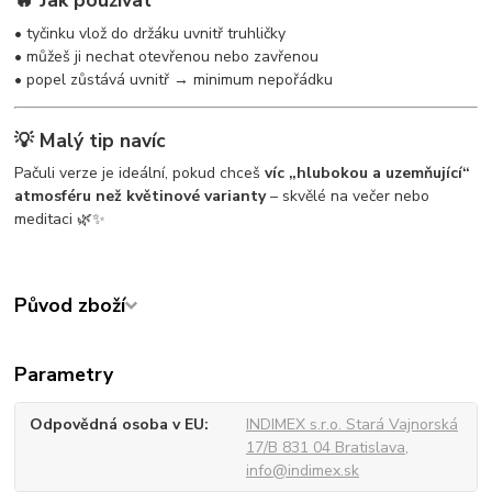
🔥 Jak používat
• tyčinku vlož do držáku uvnitř truhličky
• můžeš ji nechat otevřenou nebo zavřenou
• popel zůstává uvnitř → minimum nepořádku
💡 Malý tip navíc
Pačuli verze je ideální, pokud chceš
víc „hlubokou a uzemňující“
atmosféru než květinové varianty
– skvělé na večer nebo
meditaci 🌿✨
Původ zboží
Parametry
Odpovědná osoba v EU
INDIMEX s.r.o. Stará Vajnorská
17/B 831 04 Bratislava,
info@indimex.sk