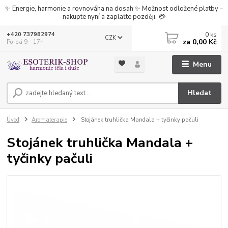
✨ Energie, harmonie a rovnováha na dosah ✨ Možnost odložené platby –
nakupte nyní a zaplaťte později. 💳
0
ks
+420 737982974
CZK
za
0,00 Kč
Po-pá 9 - 17h
Menu
Hledat
Úvod
Aromaterapie
Stojánek truhlička Mandala + tyčinky pačuli
Stojánek truhlička Mandala +
tyčinky pačuli