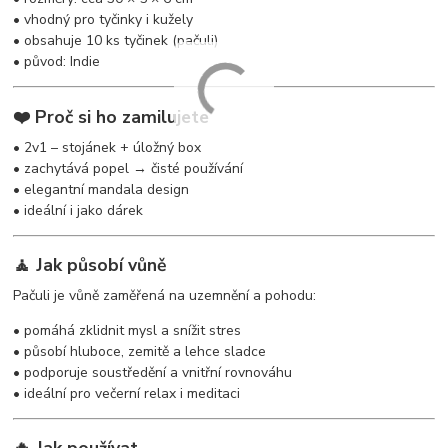
• vhodný pro tyčinky i kužely
• obsahuje 10 ks tyčinek (pačuli)
• původ: Indie
❤️ Proč si ho zamilujete
• 2v1 – stojánek + úložný box
• zachytává popel → čisté používání
• elegantní mandala design
• ideální i jako dárek
🧘 Jak působí vůně
Pačuli je vůně zaměřená na uzemnění a pohodu:
• pomáhá zklidnit mysl a snížit stres
• působí hluboce, zemitě a lehce sladce
• podporuje soustředění a vnitřní rovnováhu
• ideální pro večerní relax i meditaci