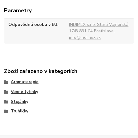
Parametry
Odpovědná osoba v EU
INDIMEX s.r.o. Stará Vajnorská
17/B 831 04 Bratislava,
info@indimex.sk
Zboží zařazeno v kategoriích
Aromaterapie
Vonné tyčinky
Stojánky
Truhličky