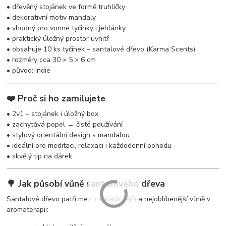
• dřevěný stojánek ve formě truhličky
• dekorativní motiv mandaly
• vhodný pro vonné tyčinky i jehlánky
• praktický úložný prostor uvnitř
• obsahuje 10 ks tyčinek – santalové dřevo (Karma Scents)
• rozměry cca 30 × 5 × 6 cm
• původ: Indie
❤️ Proč si ho zamilujete
• 2v1 – stojánek i úložný box
• zachytává popel → čisté používání
• stylový orientální design s mandalou
• ideální pro meditaci, relaxaci i každodenní pohodu
• skvělý tip na dárek
🌳 Jak působí vůně santalového dřeva
Santalové dřevo patří mezi nejtradičnější a nejoblíbenější vůně v
aromaterapii: