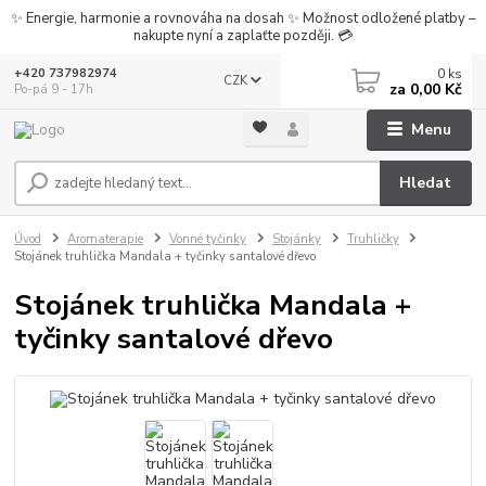
✨ Energie, harmonie a rovnováha na dosah ✨ Možnost odložené platby –
nakupte nyní a zaplaťte později. 💳
0
ks
+420 737982974
CZK
za
0,00 Kč
Po-pá 9 - 17h
Menu
Hledat
Úvod
Aromaterapie
Vonné tyčinky
Stojánky
Truhličky
Stojánek truhlička Mandala + tyčinky santalové dřevo
Stojánek truhlička Mandala +
tyčinky santalové dřevo