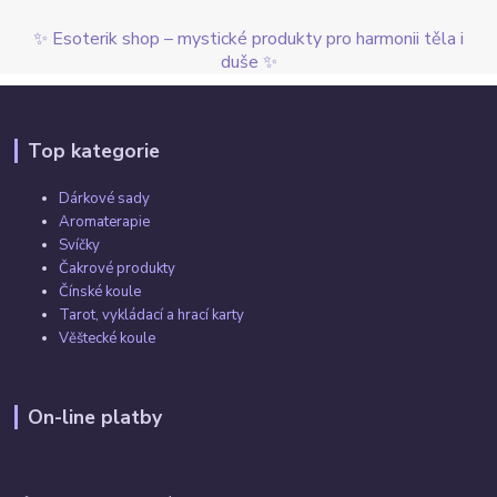
✨ Esoterik shop – mystické produkty pro harmonii těla i
duše ✨
Top kategorie
Dárkové sady
Aromaterapie
Svíčky
Čakrové produkty
Čínské koule
Tarot, vykládací a hrací karty
Věštecké koule
On-line platby