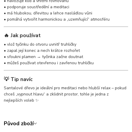
• navozuje klid a vnitřní rovnováhu
• podporuje soustředění a meditaci
• má hlubokou, dřevitou a lehce nasládlou vůni
• pomáhá vytvořit harmonickou a „uzemňující“ atmosféru
🔥 Jak používat
• vlož tyčinku do otvoru uvnitř truhličky
• zapal její konec a nech krátce rozhořet
• sfoukni plamen → tyčinka začne doutnat
• můžeš používat otevřenou i zavřenou truhličku
💡 Tip navíc
Santalové dřevo je ideální pro meditaci nebo hlubší relax – pokud
chceš „vypnout hlavu“ a zklidnit prostor, tohle je jedna z
nejlepších voleb ✨
Původ zboží