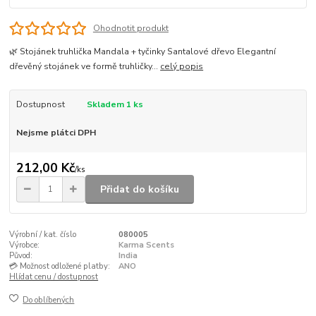
Ohodnotit produkt
🌿 Stojánek truhlička Mandala + tyčinky Santalové dřevo Elegantní
dřevěný stojánek ve formě truhličky...
celý popis
Dostupnost
Skladem 1 ks
Nejsme plátci DPH
212,00 Kč
/
ks
Přidat do košíku
Výrobní / kat. číslo
080005
Výrobce:
Karma Scents
Původ:
India
💳 Možnost odložené platby:
ANO
Hlídat cenu / dostupnost
Do oblíbených