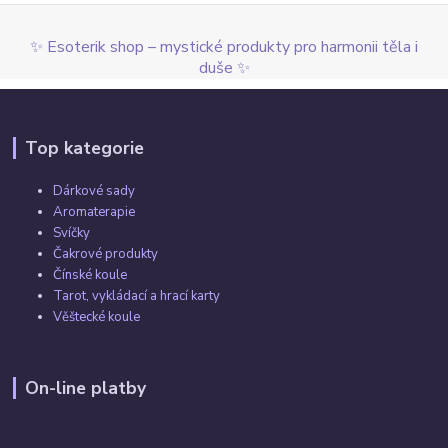
✨ Esoterik shop – mystické produkty pro harmonii těla i
duše ✨
Top kategorie
Dárkové sady
Aromaterapie
Svíčky
Čakrové produkty
Čínské koule
Tarot, vykládací a hrací karty
Věštecké koule
On-line platby