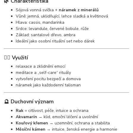
🌿 Charakteristika
Sójová vonná svíčka +
náramek z minerálů
Vůně: jemná, uklidňující, lehce sladká a květinová
Hlava: cassis, mandarinka
Srdce: levandule, červené bobule, růže
Základ: santalové dřevo, ambra
Ideální jako osobní rituální set nebo dárek
🧘‍♀️ Využití
relaxace a zklidnění emocí
meditace a „self-care“ rituály
vytvoření pocitu bezpečí a domova
náramek jako každodenní talisman
🔮 Duchovní význam
Rak
= citlivost, péče, intuice a ochrana
Akvamarín
→ klid, emoční léčení a uvolnění
Kouřový křemen
→ uzemnění, ochrana a stabilita
Měsíční kámen
→ intuice, ženská energie a harmonie