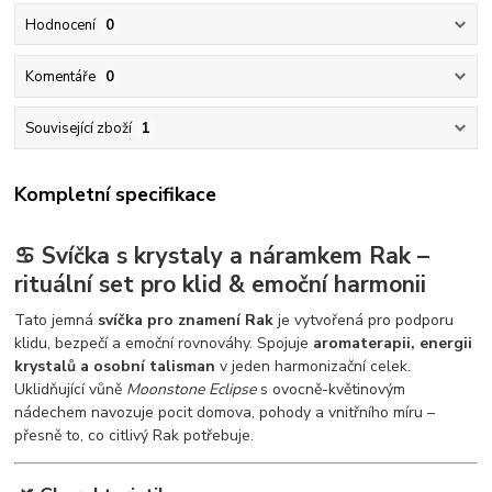
Hodnocení
0
Komentáře
0
Související zboží
1
Kompletní specifikace
♋ Svíčka s krystaly a náramkem Rak –
rituální set pro klid & emoční harmonii
Tato jemná
svíčka pro znamení Rak
je vytvořená pro podporu
klidu, bezpečí a emoční rovnováhy. Spojuje
aromaterapii, energii
krystalů a osobní talisman
v jeden harmonizační celek.
Uklidňující vůně
Moonstone Eclipse
s ovocně-květinovým
nádechem navozuje pocit domova, pohody a vnitřního míru –
přesně to, co citlivý Rak potřebuje.