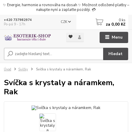
✨ Energie, harmonie a rovnováha na dosah ✨ Možnost odložené platby –
nakupte nyní a zaplaťte později. 💳
0
ks
+420 737982974
CZK
za
0,00 Kč
Po-pá 9 - 17h
Menu
Hledat
Úvod
Svíčky
Svíčka s krystaly a náramkem, Rak
Svíčka s krystaly a náramkem,
Rak