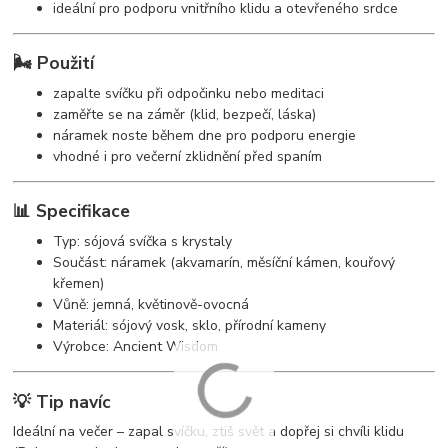
ideální pro podporu vnitřního klidu a otevřeného srdce
🌬️ Použití
zapalte svíčku při odpočinku nebo meditaci
zaměřte se na záměr (klid, bezpečí, láska)
náramek noste během dne pro podporu energie
vhodné i pro večerní zklidnění před spaním
📊 Specifikace
Typ: sójová svíčka s krystaly
Součást: náramek (akvamarín, měsíční kámen, kouřový
křemen)
Vůně: jemná, květinově-ovocná
Materiál: sójový vosk, sklo, přírodní kameny
Výrobce: Ancient Wisdom
💡 Tip navíc
Ideální na večer – zapal svíčku, ztiš svět a dopřej si chvíli klidu