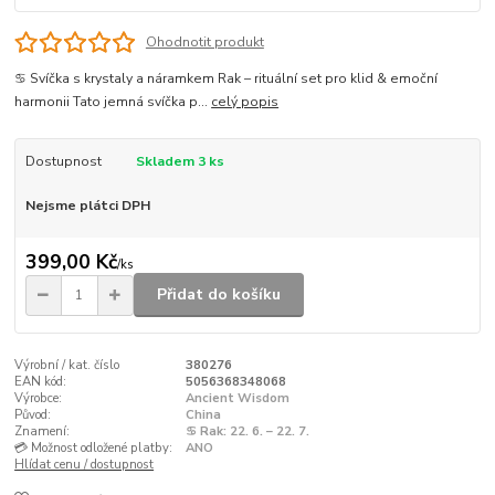
Ohodnotit produkt
♋ Svíčka s krystaly a náramkem Rak – rituální set pro klid & emoční
harmonii Tato jemná svíčka p...
celý popis
Dostupnost
Skladem 3 ks
Nejsme plátci DPH
399,00 Kč
/
ks
Přidat do košíku
Výrobní / kat. číslo
380276
EAN kód:
5056368348068
Výrobce:
Ancient Wisdom
Původ:
China
Znamení:
♋ Rak: 22. 6. – 22. 7.
💳 Možnost odložené platby:
ANO
Hlídat cenu / dostupnost