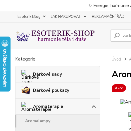
✨ Energie, harmonie 
Esoterik Blog
JAK NAKUPOVAT
REKLAMAČNÍ ŘÁD
Kategorie
Úvod
A
Arom
Dárkové sady
Akce
Dárkové poukazy
Aromaterapie
Aromalampy