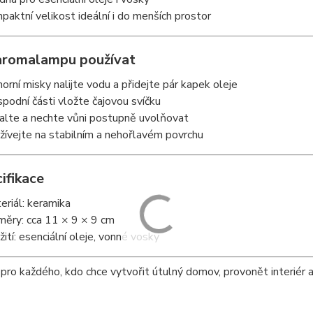
paktní velikost ideální i do menších prostor
 aromalampu používat
horní misky nalijte vodu a přidejte pár kapek oleje
spodní části vložte čajovou svíčku
alte a nechte vůni postupně uvolňovat
žívejte na stabilním a nehořlavém povrchu
ifikace
eriál: keramika
měry: cca 11 × 9 × 9 cm
žití: esenciální oleje, vonné vosky
 pro každého, kdo chce vytvořit útulný domov, provonět interiér