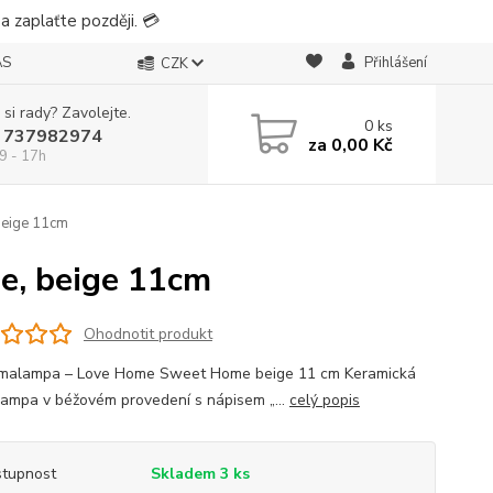
 zaplaťte později. 💳
ÁS
Přihlášení
CZK
 si rady? Zavolejte.
0
ks
 737982974
za
0,00 Kč
9 - 17h
eige 11cm
, beige 11cm
Ohodnotit produkt
malampa – Love Home Sweet Home beige 11 cm Keramická
ampa v béžovém provedení s nápisem „...
celý popis
tupnost
Skladem 3 ks