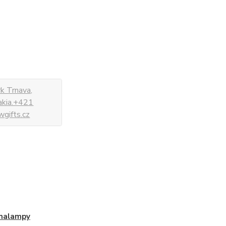
k Trnava,
vakia.+421
gifts.cz
malampy