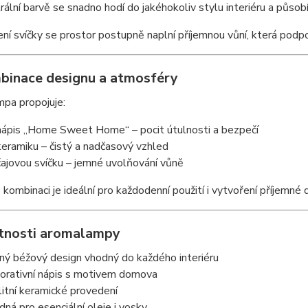
rální barvě se snadno hodí do jakéhokoliv stylu interiéru a působ
ní svíčky se prostor postupně naplní příjemnou vůní, která podpo
binace designu a atmosféry
pa propojuje:
nápis „Home Sweet Home“ – pocit útulnosti a bezpečí
keramiku – čistý a nadčasový vzhled
čajovou svíčku – jemné uvolňování vůně
 kombinaci je ideální pro každodenní použití i vytvoření příjemné
tnosti aromalampy
ný béžový design vhodný do každého interiéru
orativní nápis s motivem domova
litní keramické provedení
dná pro esenciální oleje i vosky