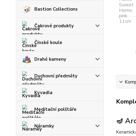
Bastion Collections
Čakrové produkty
Čínské koule
Drahé kameny
Duchovní předměty
Kompl
Kyvadla
Komple
Meditační polštáře
🪔 Ar
Náramky
Keramick