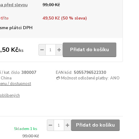
a před slevou
99,00 Kč
tříte
49,50 Kč (
50
% sleva)
sme plátci DPH
,50 Kč
Přidat do košíku
/
ks
/ kat. číslo
380007
EAN kód:
5055796522330
China
💳 Možnost odložené platby:
ANO
cenu / dostupnost
oblíbených
Přidat do košíku
Skladem 1 ks
99,00 Kč