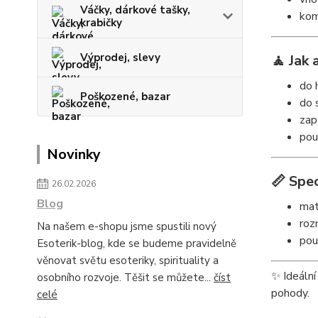
Váčky, dárkové tašky,
kom
krabičky
Výprodej, slevy
🧘 Jak
do 
Poškozené, bazar
do 
zap
pou
Novinky
📏 Spec
26.02.2026
Blog
mat
roz
Na našem e-shopu jsme spustili nový
pou
Esoterik-blog, kde se budeme pravidelně
věnovat světu esoteriky, spirituality a
✨ Ideální
osobního rozvoje. Těšit se můžete...
číst
pohody.
celé