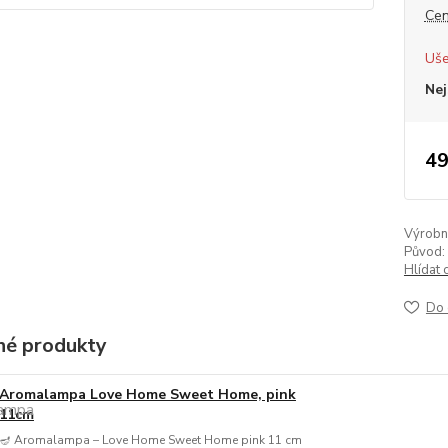
Cen
Uše
Nej
49
Výrobní 
Původ:
Hlídat 
Do 
é produkty
Aromalampa Love Home Sweet Home, pink
11cm
🪔 Aromalampa – Love Home Sweet Home pink 11 cm