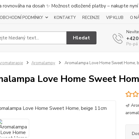
a rovnováha na dosah ✨ Možnost odložené platby – nakupte nyní a
OBCHODNÍ PODMÍNKY
KONTAKTY
RECENZE
VIP KLUB
O N
Nevíte
Hledat
+420
Po-pá 
romaterapie
Aromalampy
Aromalampa Love Home Sweet Home, b
alampa Love Home Sweet Home
🪔 Aro
aromal
Dos