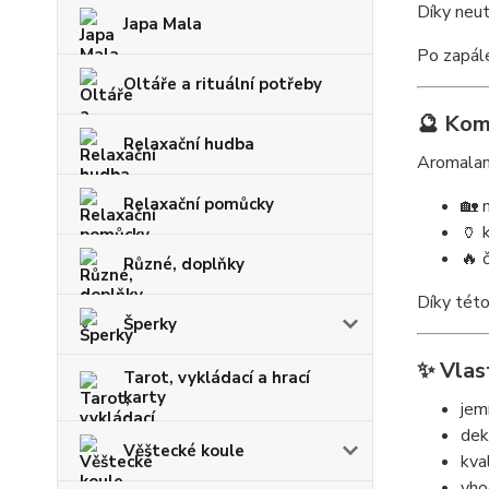
Díky neut
Japa Mala
Po zapále
Oltáře a rituální potřeby
🔮 Kom
Relaxační hudba
Aromalam
Relaxační pomůcky
🏡 
🏺 
🔥 
Různé, doplňky
Díky této
Šperky
✨ Vlas
Tarot, vykládací a hrací
karty
jem
dek
Věštecké koule
kva
vho