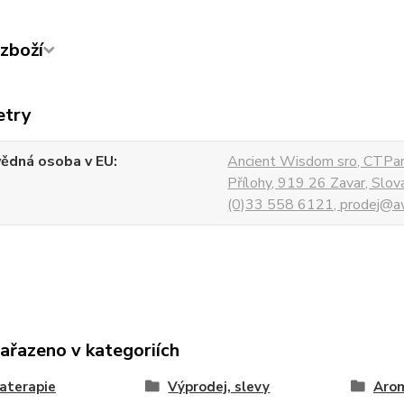
zboží
etry
ědná osoba v EU
Ancient Wisdom sro, CTPar
Přílohy, 919 26 Zavar, Slo
(0)33 558 6121, prodej@aw
zařazeno v kategoriích
aterapie
Výprodej, slevy
Aro