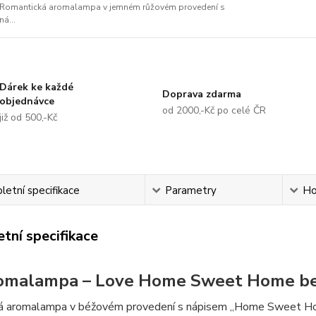
Romantická aromalampa v jemném růžovém provedení s
ná...
Dárek ke každé
Doprava zdarma
objednávce
od 2000,-Kč po celé ČR
již od 500,-Kč
etní specifikace
Parametry
Ho
tní specifikace
omalampa – Love Home Sweet Home be
á aromalampa v béžovém provedení s nápisem „Home Sweet Home“