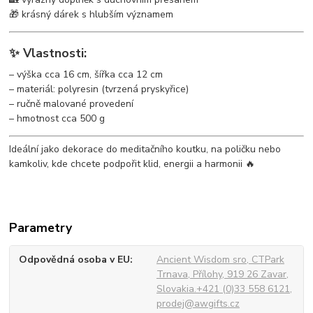
🎁 krásný dárek s hlubším významem
✨ Vlastnosti:
– výška cca 16 cm, šířka cca 12 cm
– materiál: polyresin (tvrzená pryskyřice)
– ručně malované provedení
– hmotnost cca 500 g
Ideální jako dekorace do meditačního koutku, na poličku nebo
kamkoliv, kde chcete podpořit klid, energii a harmonii 🔥
Parametry
Odpovědná osoba v EU
Ancient Wisdom sro, CTPark
Trnava, Přílohy, 919 26 Zavar,
Slovakia.+421 (0)33 558 6121,
prodej@awgifts.cz