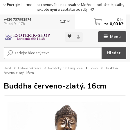
✨ Energie, harmonie a rovnováha na dosah ✨ Možnost odložené platby –
nakupte nyní a zaplaťte později. 💳
0
ks
+420 737982974
CZK
za
0,00 Kč
Po-pá 9 - 17h
Menu
Hledat
Úvod
Bytové dekorace
Pomůcky pro Feng Shui
Sošky
Buddha
červeno-zlatý, 16cm
Buddha červeno-zlatý, 16cm