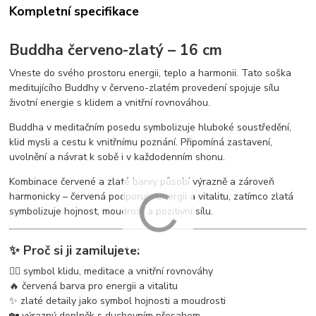
Kompletní specifikace
Buddha červeno-zlatý – 16 cm
Vneste do svého prostoru energii, teplo a harmonii. Tato soška
meditujícího Buddhy v červeno-zlatém provedení spojuje sílu
životní energie s klidem a vnitřní rovnováhou.
Buddha v meditačním posedu symbolizuje hluboké soustředění,
klid mysli a cestu k vnitřnímu poznání. Připomíná zastavení,
uvolnění a návrat k sobě i v každodenním shonu.
Kombinace červené a zlaté barvy působí výrazně a zároveň
harmonicky – červená podporuje energii a vitalitu, zatímco zlatá
symbolizuje hojnost, moudrost a pozitivní sílu.
✨ Proč si ji zamilujete:
🧘‍♂️ symbol klidu, meditace a vnitřní rovnováhy
🔥 červená barva pro energii a vitalitu
✨ zlaté detaily jako symbol hojnosti a moudrosti
🏡 výrazný doplněk s duchovním přesahem