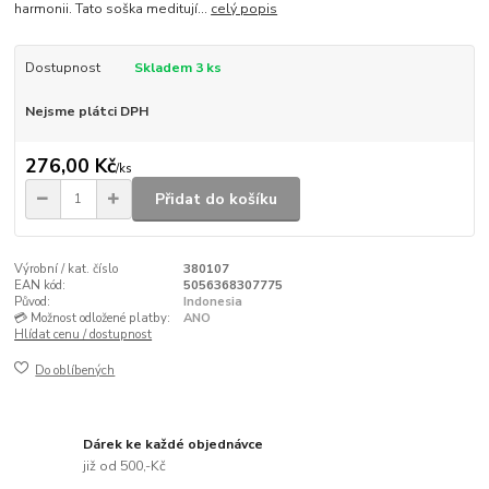
harmonii. Tato soška meditují...
celý popis
Dostupnost
Skladem 3 ks
Nejsme plátci DPH
276,00 Kč
/
ks
Přidat do košíku
Výrobní / kat. číslo
380107
EAN kód:
5056368307775
Původ:
Indonesia
💳 Možnost odložené platby:
ANO
Hlídat cenu / dostupnost
Do oblíbených
Dárek ke každé objednávce
již od 500,-Kč