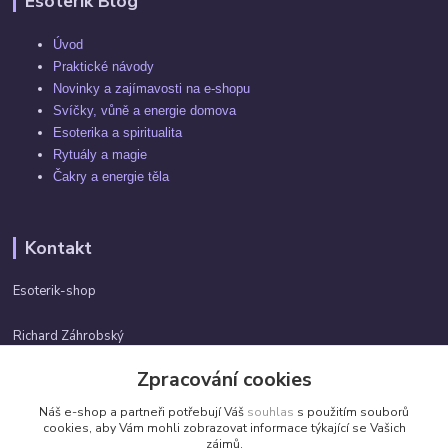
Esoterik Blog
Úvod
Praktické návody
Novinky a zajímavosti na e-shopu
Svíčky, vůně a energie domova
Esoterika a spiritualita
Rytuály a magie
Čakry a energie těla
Kontakt
Esoterik-shop
Richard Záhrobský
+420 737982974
Zpracování cookies
Po-pá 9 - 17h
Náš e-shop a partneři potřebují Váš
souhlas
s použitím souborů
info@esoterik-shop.cz
cookies, aby Vám mohli zobrazovat informace týkající se Vašich
zájmů.