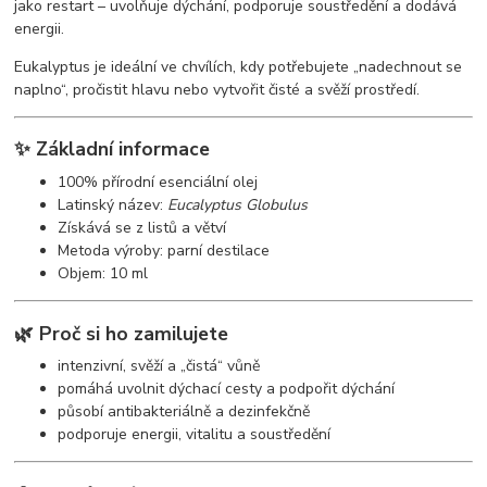
jako restart – uvolňuje dýchání, podporuje soustředění a dodává
energii.
Eukalyptus je ideální ve chvílích, kdy potřebujete „nadechnout se
naplno“, pročistit hlavu nebo vytvořit čisté a svěží prostředí.
✨ Základní informace
100% přírodní esenciální olej
Latinský název:
Eucalyptus Globulus
Získává se z listů a větví
Metoda výroby: parní destilace
Objem: 10 ml
🌿 Proč si ho zamilujete
intenzivní, svěží a „čistá“ vůně
pomáhá uvolnit dýchací cesty a podpořit dýchání
působí antibakteriálně a dezinfekčně
podporuje energii, vitalitu a soustředění