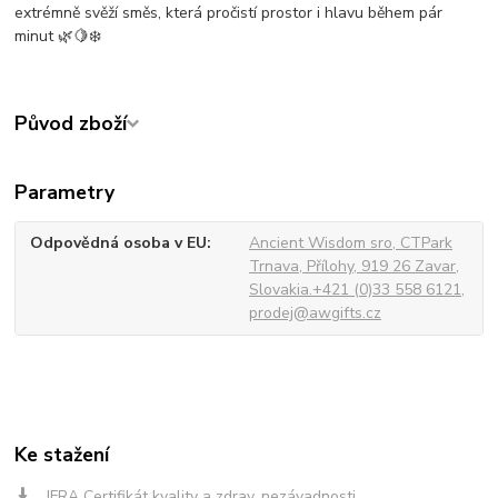
extrémně svěží směs, která pročistí prostor i hlavu během pár
minut 🌿🍋❄️
Původ zboží
Parametry
Odpovědná osoba v EU
Ancient Wisdom sro, CTPark
Trnava, Přílohy, 919 26 Zavar,
Slovakia.+421 (0)33 558 6121,
prodej@awgifts.cz
Ke stažení
IFRA Certifikát kvality a zdrav. nezávadnosti