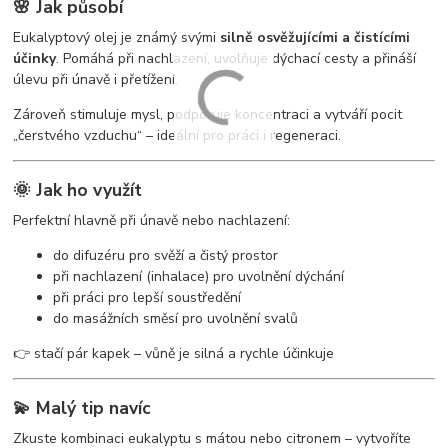
🌸 Jak působí
Eukalyptový olej je známý svými
silně osvěžujícími a čistícími
účinky
. Pomáhá při nachlazení, uvolňuje dýchací cesty a přináší
úlevu při únavě i přetížení.
Zároveň stimuluje mysl, podporuje koncentraci a vytváří pocit
„čerstvého vzduchu“ – ideální pro práci i regeneraci.
🌞 Jak ho využít
Perfektní hlavně při únavě nebo nachlazení:
do difuzéru pro svěží a čistý prostor
při nachlazení (inhalace) pro uvolnění dýchání
při práci pro lepší soustředění
do masážních směsí pro uvolnění svalů
👉 stačí pár kapek – vůně je silná a rychle účinkuje
💫 Malý tip navíc
Zkuste kombinaci eukalyptu s mátou nebo citronem – vytvoříte