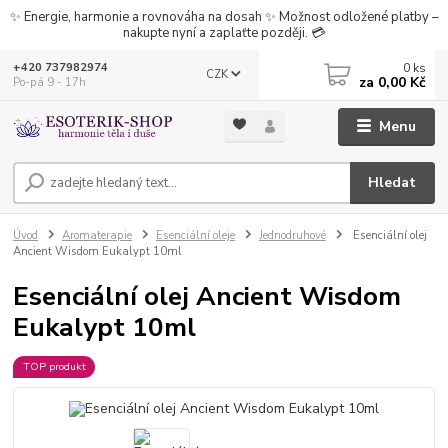
✨ Energie, harmonie a rovnováha na dosah ✨ Možnost odložené platby –
nakupte nyní a zaplaťte později. 💳
0
ks
+420 737982974
CZK
za
0,00 Kč
Po-pá 9 - 17h
Menu
Hledat
Úvod
Aromaterapie
Esenciální oleje
Jednodruhové
Esenciální olej
Ancient Wisdom Eukalypt 10ml
Esenciální olej Ancient Wisdom
Eukalypt 10ml
TOP produkt