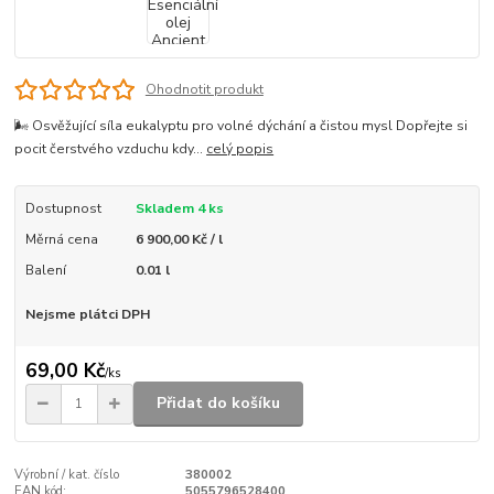
Ohodnotit produkt
🌬️ Osvěžující síla eukalyptu pro volné dýchání a čistou mysl Dopřejte si
pocit čerstvého vzduchu kdy...
celý popis
Dostupnost
Skladem 4 ks
Měrná cena
6 900,00 Kč / l
Balení
0.01 l
Nejsme plátci DPH
69,00 Kč
/
ks
Přidat do košíku
Výrobní / kat. číslo
380002
EAN kód:
5055796528400