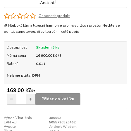
Ohodnotit produkt
🪵 Hluboký klid a luxusní harmonie pro mysl, tělo i prostor Nechte se
pohltit sametovou, dřevitou vůn...
celý popis
Dostupnost
Skladem 3 ks
Měrná cena
16 900,00 Kč / l
Balení
0.01 l
Nejsme plátci DPH
169,00 Kč
/
ks
Přidat do košíku
Výrobní / kat. číslo
380003
EAN kód:
5055796528462
Výrobce:
Ancient Wisdom