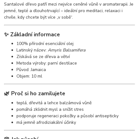
Santalové dřevo patří mezi nejvíce ceněné vůně v aromaterapii. Je
jemné, teplé a dlouhotrvající – ideální pro meditaci, relaxaci i
chvíle, kdy chcete být více „v sobě“.
✨ Základní informace
100% přírodní esenciální olej
Latinský název:
Amyris Balsamifera
Získává se ze dřeva a větví
Metoda výroby: parní destilace
Původ: Jamaica
Objem: 10 ml
🌿 Proč si ho zamilujete
teplá, dřevitá a lehce balzámová vůně
pomáhá zklidnit mysl a snížit stres
podporuje regeneraci pokožky a působí antisepticky
má jemně afrodiziakální účinky