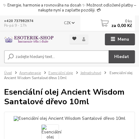
✨ Energie, harmonie a rovnováha na dosah ✨ Možnost odložené platby –
nakupte nyní a zaplaťte později. 💳
0
ks
+420 737982974
CZK
za
0,00 Kč
Po-pá 9 - 17h
Menu
Hledat
Úvod
Aromaterapie
Esenciální oleje
Jednodruhové
Esenciální olej
Ancient Wisdom Santalové dřevo 10ml
Esenciální olej Ancient Wisdom
Santalové dřevo 10ml