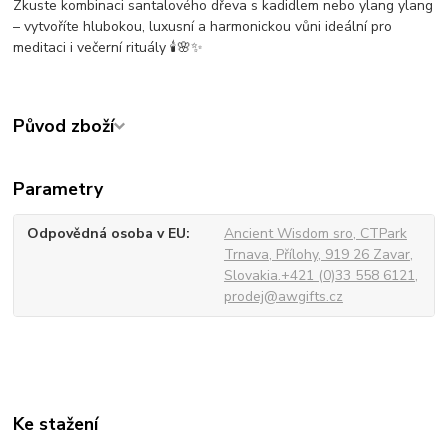
Zkuste kombinaci santalového dřeva s kadidlem nebo ylang ylang
– vytvoříte hlubokou, luxusní a harmonickou vůni ideální pro
meditaci i večerní rituály 🕯️🌸✨
Původ zboží
Parametry
Odpovědná osoba v EU
Ancient Wisdom sro, CTPark
Trnava, Přílohy, 919 26 Zavar,
Slovakia.+421 (0)33 558 6121,
prodej@awgifts.cz
Ke stažení