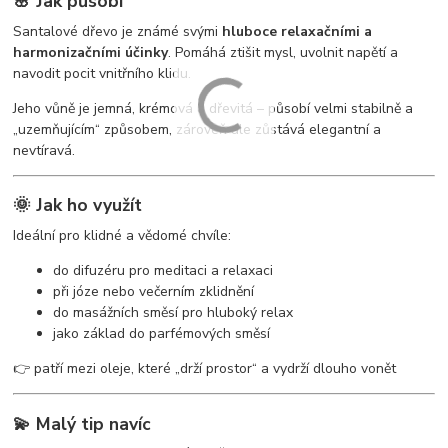
🌸 Jak působí
Santalové dřevo je známé svými
hluboce relaxačními a
harmonizačními účinky
. Pomáhá ztišit mysl, uvolnit napětí a
navodit pocit vnitřního klidu.
Jeho vůně je jemná, krémová a dřevitá – působí velmi stabilně a
„uzemňujícím“ způsobem, zároveň ale zůstává elegantní a
nevtíravá.
🌞 Jak ho využít
Ideální pro klidné a vědomé chvíle:
do difuzéru pro meditaci a relaxaci
při józe nebo večerním zklidnění
do masážních směsí pro hluboký relax
jako základ do parfémových směsí
👉 patří mezi oleje, které „drží prostor“ a vydrží dlouho vonět
💫 Malý tip navíc