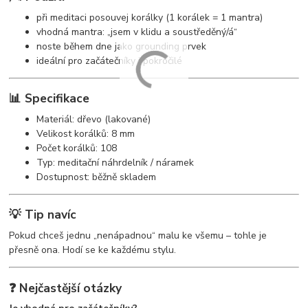
při meditaci posouvej korálky (1 korálek = 1 mantra)
vhodná mantra: „jsem v klidu a soustředěný/á“
noste během dne jako grounding prvek
ideální pro začátečníky i pokročilé
📊 Specifikace
Materiál: dřevo (lakované)
Velikost korálků: 8 mm
Počet korálků: 108
Typ: meditační náhrdelník / náramek
Dostupnost: běžně skladem
💡 Tip navíc
Pokud chceš jednu „nenápadnou“ malu ke všemu – tohle je
přesně ona. Hodí se ke každému stylu.
❓ Nejčastější otázky