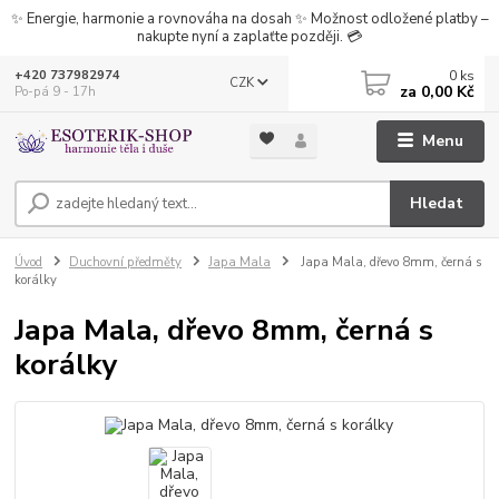
✨ Energie, harmonie a rovnováha na dosah ✨ Možnost odložené platby –
nakupte nyní a zaplaťte později. 💳
0
ks
+420 737982974
CZK
za
0,00 Kč
Po-pá 9 - 17h
Menu
Hledat
Úvod
Duchovní předměty
Japa Mala
Japa Mala, dřevo 8mm, černá s
korálky
Japa Mala, dřevo 8mm, černá s
korálky