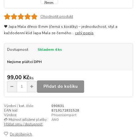
Ohodnotit produkt
🖤 Japa Mala dřevo 8 mm (černá s korálky) – jednoduchost, styl a
každodenní klid Japa Mala ze černého...
celý popis
Dostupnost
Skladem 4 ks
Nejsme plátci DPH
99,00 Kč
/
ks
Přidat do košíku
Výrobní / kat. číslo
090631
EAN kód:
8719172831528
Výrobce:
Phoeniximport
💳 Možnost odložené platby:
ANO
Hlídat cenu / dostupnost
Do oblíbených