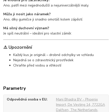
Je vhodná pro začátečníky?
Ano, patří mezi nejjednodušší a nejuniverzálnější maly.
Můžu ji nosit jako náramek?
Ano, díky gumičce ji snadno omotáš kolem zápěstí.
Má silný duchovní význam?
Je spíš neutrální – ideální pro vlastní záměr.
⚠️ Upozornění
Každý kus je originál – drobné odchylky ve vzhledu
Nejedná se o zdravotnický prostředek
Chraňte před vodou a vlhkostí
Parametry
Odpovědná osoba v EU
Mani Bhadra BV - Phoenix
Import, De Vesting 14, 7722GA
Dalfsen, The Netherlands,