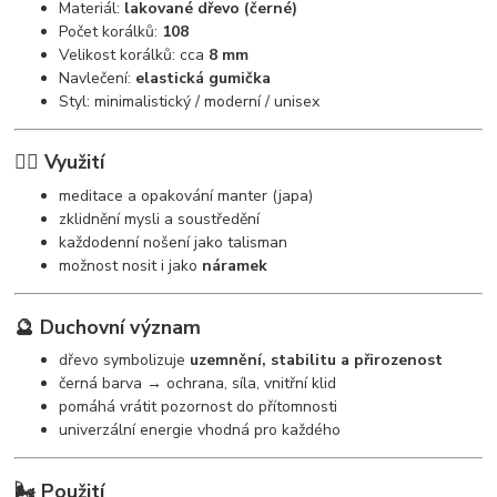
Materiál:
lakované dřevo (černé)
Počet korálků:
108
Velikost korálků: cca
8 mm
Navlečení:
elastická gumička
Styl: minimalistický / moderní / unisex
🧘‍♀️ Využití
meditace a opakování manter (japa)
zklidnění mysli a soustředění
každodenní nošení jako talisman
možnost nosit i jako
náramek
🔮 Duchovní význam
dřevo symbolizuje
uzemnění, stabilitu a přirozenost
černá barva → ochrana, síla, vnitřní klid
pomáhá vrátit pozornost do přítomnosti
univerzální energie vhodná pro každého
🌬️ Použití