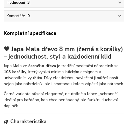
Hodnocení
3
Komentáře
0
Kompletní specifikace
🖤 Japa Mala dřevo 8 mm (černá s korálky)
– jednoduchost, styl a každodenní klid
Japa Mala ze
černého dřeva
je tradiční meditační náhrdelník se
108 korálky
, který vyniká minimalistickým designem a
univerzálním využitím. Díky elastickému navlečení ji můžeš nosit
nejen jako náhrdelník, ale i omotanou kolem zápěstí jako náramek.
Černá varianta působí elegantně, neutrálně a lehce „ochranně“ –
ideální pro každého, kdo chce nenápadný, ale funkční duchovní
doplněk.
🌿 Charakteristika