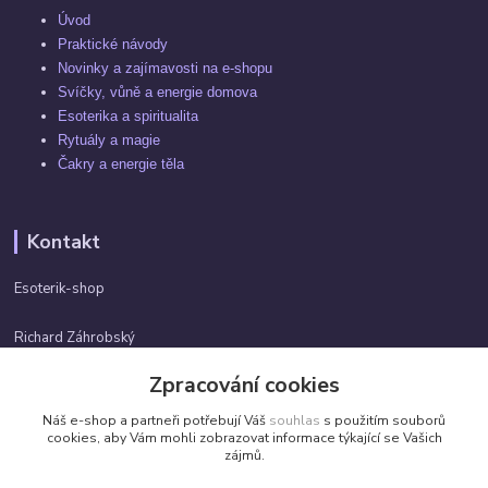
Úvod
Praktické návody
Novinky a zajímavosti na e-shopu
Svíčky, vůně a energie domova
Esoterika a spiritualita
Rytuály a magie
Čakry a energie těla
Kontakt
Esoterik-shop
Richard Záhrobský
+420 737982974
Zpracování cookies
Po-pá 9 - 17h
Náš e-shop a partneři potřebují Váš
souhlas
s použitím souborů
info@esoterik-shop.cz
cookies, aby Vám mohli zobrazovat informace týkající se Vašich
zájmů.