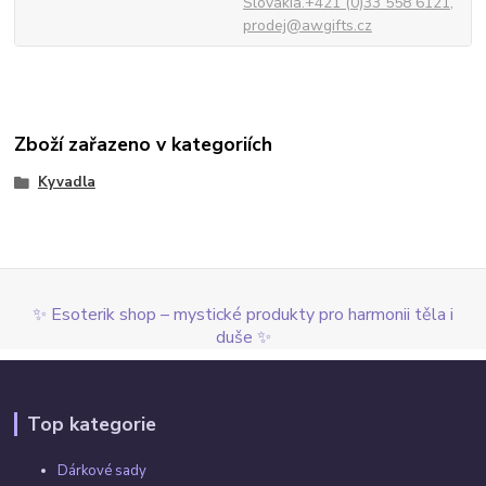
Slovakia.+421 (0)33 558 6121,
prodej@awgifts.cz
Zboží zařazeno v kategoriích
Kyvadla
✨ Esoterik shop – mystické produkty pro harmonii těla i
duše ✨
Top kategorie
Dárkové sady