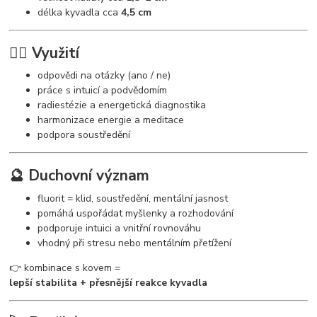
délka kyvadla cca
4,5 cm
🧘‍♀️ Využití
odpovědi na otázky (ano / ne)
práce s intuicí a podvědomím
radiestézie a energetická diagnostika
harmonizace energie a meditace
podpora soustředění
🔮 Duchovní význam
fluorit = klid, soustředění, mentální jasnost
pomáhá uspořádat myšlenky a rozhodování
podporuje intuici a vnitřní rovnováhu
vhodný při stresu nebo mentálním přetížení
👉 kombinace s kovem =
lepší stabilita + přesnější reakce kyvadla