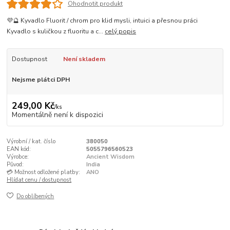
Ohodnotit produkt
💜🔮 Kyvadlo Fluorit / chrom pro klid mysli, intuici a přesnou práci
Kyvadlo s kuličkou z fluoritu a c...
celý popis
Dostupnost
Není skladem
Nejsme plátci DPH
249,00 Kč
/
ks
Momentálně není k dispozici
Výrobní / kat. číslo
380050
EAN kód:
5055796560523
Výrobce:
Ancient Wisdom
Původ:
India
💳 Možnost odložené platby:
ANO
Hlídat cenu / dostupnost
Do oblíbených