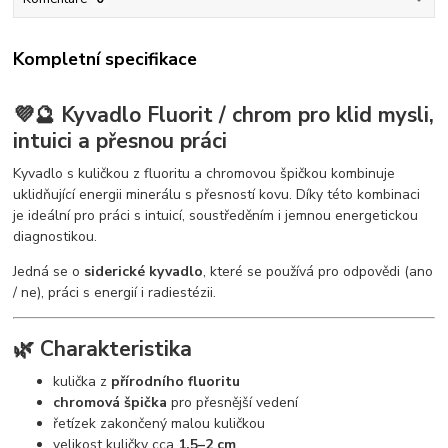
Kompletní specifikace
💜🔮 Kyvadlo Fluorit / chrom pro klid mysli,
intuici a přesnou práci
Kyvadlo s kuličkou z fluoritu a chromovou špičkou kombinuje
uklidňující energii minerálu s přesností kovu. Díky této kombinaci
je ideální pro práci s intuicí, soustředěním i jemnou energetickou
diagnostikou.
Jedná se o
siderické kyvadlo
, které se používá pro odpovědi (ano
/ ne), práci s energií i radiestézii.
🌿 Charakteristika
kulička z
přírodního fluoritu
chromová špička
pro přesnější vedení
řetízek zakončený malou kuličkou
velikost kuličky cca
1,5–2 cm