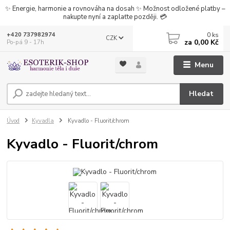
✨ Energie, harmonie a rovnováha na dosah ✨ Možnost odložené platby –
nakupte nyní a zaplaťte později. 💳
0
ks
+420 737982974
CZK
za
0,00 Kč
Po-pá 9 - 17h
Menu
Hledat
Úvod
Kyvadla
Kyvadlo - Fluorit/chrom
Kyvadlo - Fluorit/chrom