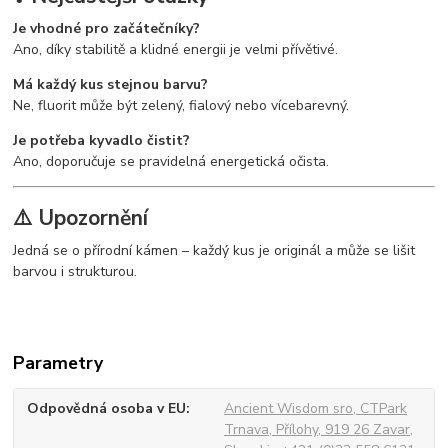
Je vhodné pro začátečníky?
Ano, díky stabilitě a klidné energii je velmi přívětivé.
Má každý kus stejnou barvu?
Ne, fluorit může být zelený, fialový nebo vícebarevný.
Je potřeba kyvadlo čistit?
Ano, doporučuje se pravidelná energetická očista.
⚠️ Upozornění
Jedná se o přírodní kámen – každý kus je originál a může se lišit
barvou i strukturou.
Parametry
Odpovědná osoba v EU
Ancient Wisdom sro, CTPark
Trnava, Přílohy, 919 26 Zavar,