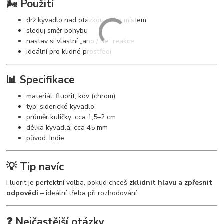
🌬️ Použití
drž kyvadlo nad otázkou nebo místem
sleduj směr pohybu
nastav si vlastní „ano / ne“ reakce
ideální pro klidné prostředí
📊 Specifikace
materiál: fluorit, kov (chrom)
typ: siderické kyvadlo
průměr kuličky: cca 1,5–2 cm
délka kyvadla: cca 45 mm
původ: Indie
💡 Tip navíc
Fluorit je perfektní volba, pokud chceš
zklidnit hlavu a zpřesnit
odpovědi
– ideální třeba při rozhodování.
❓ Nejčastější otázky