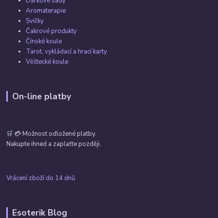
Dárkové sady
Aromaterapie
Svíčky
Čakrové produkty
Čínské koule
Tarot, vykládací a hrací karty
Věštecké koule
On-line platby
🛒 💳 Možnost odložené platby.
Nakupte ihned a zaplaťte později.
Vrácení zboží do 14 dnů
Esoterik Blog