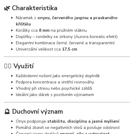
🌿 Charakteristika
Náramek z
onyxu, červeného jaspisu a praskaného
křišťálu
Korálky cca
8 mm
na pružném vláknu
Doplňky – rondelky se zirkony (Aurora borealis efekt)
Elegantní kombinace černé, červené a transparentní
Univerzální velikost cca
17,5 cm
🧘‍♀️ Využití
Každodenní nošení jako energetický doplněk
Podpora koncentrace a vnitřní rovnováhy
Vhodný při stresu nebo psychické zátěži
Ideální jako dárek s pozitivním významem
🔮 Duchovní význam
Onyx podporuje
stabilitu, disciplínu a jasné myšlení
Pomáhá zbavit se negativních vlivů a posiluje odolnost
Červený jaspis dodává
energii, sílu a vytrvalost