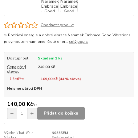
Ohodnotit produkt
✨ Pozitivní energie a dobré vibrace Náramek Embrace Good Vibrations
je symbolem harmonie, čisté ener...
celý popis
Dostupnost
Skladem 1 ks
Cena před
249,00 Kč
slevou
Ušetříte
109,00 Kč (
44
% sleva)
Nejsme plátci DPH
140,00 Kč
/
ks
Přidat do košíku
Výrobní / kat. číslo
N0885EM
Výrobce:
Embrace-Let