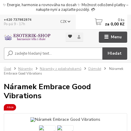
✨ Energie, harmonie a rovnováha na dosah ✨ Možnost odložené platby –
nakupte nyní a zaplaťte později. 💳
0
ks
+420 737982974
CZK
za
0,00 Kč
Po-pá 9 - 17h
Menu
Hledat
Úvod
Náramky
Náramky z polodrahokamů
Dámské
Náramek
Embrace Good Vibrations
Náramek Embrace Good
Vibrations
Akce