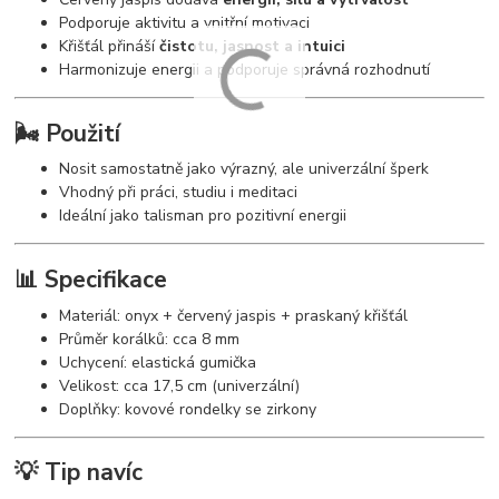
Podporuje aktivitu a vnitřní motivaci
Křišťál přináší
čistotu, jasnost a intuici
Harmonizuje energii a podporuje správná rozhodnutí
🌬️ Použití
Nosit samostatně jako výrazný, ale univerzální šperk
Vhodný při práci, studiu i meditaci
Ideální jako talisman pro pozitivní energii
📊 Specifikace
Materiál: onyx + červený jaspis + praskaný křišťál
Průměr korálků: cca 8 mm
Uchycení: elastická gumička
Velikost: cca 17,5 cm (univerzální)
Doplňky: kovové rondelky se zirkony
💡 Tip navíc