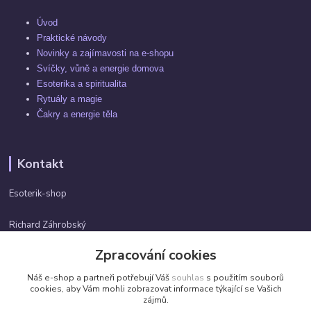
Úvod
Praktické návody
Novinky a zajímavosti na e-shopu
Svíčky, vůně a energie domova
Esoterika a spiritualita
Rytuály a magie
Čakry a energie těla
Kontakt
Esoterik-shop
Richard Záhrobský
+420 737982974
Zpracování cookies
Po-pá 9 - 17h
Náš e-shop a partneři potřebují Váš
souhlas
s použitím souborů
info@esoterik-shop.cz
cookies, aby Vám mohli zobrazovat informace týkající se Vašich
zájmů.