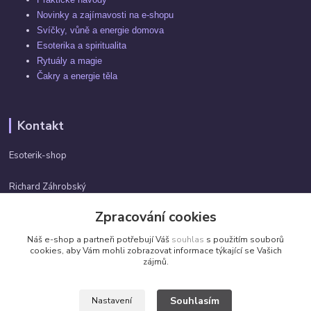
Novinky a zajímavosti na e-shopu
Svíčky, vůně a energie domova
Esoterika a spiritualita
Rytuály a magie
Čakry a energie těla
Kontakt
Esoterik-shop
Richard Záhrobský
+420 737982974
Zpracování cookies
Po-pá 9 - 17h
Náš e-shop a partneři potřebují Váš
souhlas
s použitím souborů
info@esoterik-shop.cz
cookies, aby Vám mohli zobrazovat informace týkající se Vašich
zájmů.
Souhlasím
Nastavení