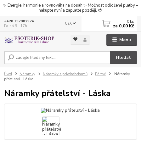
✨ Energie, harmonie a rovnováha na dosah ✨ Možnost odložené platby –
nakupte nyní a zaplaťte později. 💳
0
ks
+420 737982974
CZK
za
0,00 Kč
Po-pá 9 - 17h
Menu
Hledat
Úvod
Náramky
Náramky z polodrahokamů
Párové
Náramky
přátelství - Láska
Náramky přátelství - Láska