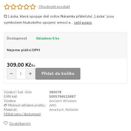
Ohodnotit produkt
💞 Láska, která spojuje dvě srdce Náramky přátelství „Láska“ jsou
symbolem hlubokého spojení, emocí a...
celý popis
Dostupnost
Skladem 5 ks
Nejsme plátci DPH
309,00 Kč
/
ks
Přidat do košíku
Výrobní / kat. číslo
380078
EAN kód:
5055796523887
Výrobce:
Ancient Wisdom
💳 Možnost odložené platby:
ANO
Materiál:
Ametyst, Růženín
Hlídat cenu / dostupnost
Do oblíbených