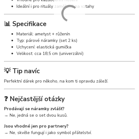
Ideální i pro rituály zaměřené na vztahy
📊 Specifikace
Materiál: ametyst + růženín
Typ: párové náramky (set 2 ks)
Uchycení: elastická gumička
Velikost: cca 18,5 cm (univerzální)
💡 Tip navíc
Perfektní dárek pro někoho, na kom ti opravdu záleží.
❓ Nejčastější otázky
Prodávají se náramky zvlášť?
→ Ne, jedná se o set dvou kusů.
Jsou vhodné jen pro partnery?
→ Ne, skvěle fungují i jako symbol přátelství.