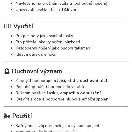
Navlečeno na pružném vláknu (pohodlné nošení)
Univerzální velikost cca
18,5 cm
🧘‍♀️ Využití
Pro partnery jako symbol lásky
Pro přátele jako vyjádření blízkosti
Každodenní nošení jako osobní talisman
Ideální dárek s emocí
🔮 Duchovní význam
Ametyst podporuje
intuici, klid a duchovní růst
Pomáhá přinášet harmonii do vztahů
Růženín posiluje
lásku, empatii a odpuštění
Otevírá srdce a podporuje hluboké emoční spojení
🌬️ Použití
Každý nosí svůj náramek jako symbol spojení
Vhodné pro každodenní nošení