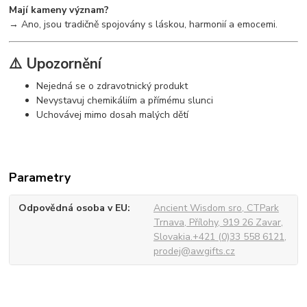
Mají kameny význam?
→ Ano, jsou tradičně spojovány s láskou, harmonií a emocemi.
⚠️ Upozornění
Nejedná se o zdravotnický produkt
Nevystavuj chemikáliím a přímému slunci
Uchovávej mimo dosah malých dětí
Parametry
Odpovědná osoba v EU
Ancient Wisdom sro, CTPark
Trnava, Přílohy, 919 26 Zavar,
Slovakia.+421 (0)33 558 6121,
prodej@awgifts.cz