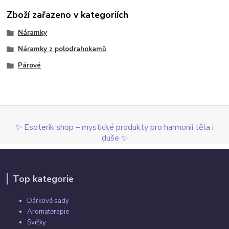
Zboží zařazeno v kategoriích
Náramky
Náramky z polodrahokamů
Párové
✨ Esoterik shop – mystické produkty pro harmonii těla i
duše ✨
Top kategorie
Dárkové sady
Aromaterapie
Svíčky