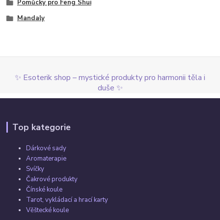
Pomůcky pro Feng Shui
Mandaly
✨ Esoterik shop – mystické produkty pro harmonii těla i
duše ✨
Top kategorie
Dárkové sady
Aromaterapie
Svíčky
Čakrové produkty
Čínské koule
Tarot, vykládací a hrací karty
Věštecké koule