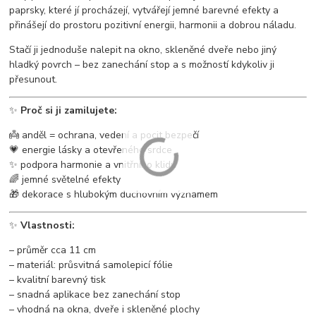
paprsky, které jí procházejí, vytvářejí jemné barevné efekty a
přinášejí do prostoru pozitivní energii, harmonii a dobrou náladu.
Stačí ji jednoduše nalepit na okno, skleněné dveře nebo jiný
hladký povrch – bez zanechání stop a s možností kdykoliv ji
přesunout.
✨
Proč si ji zamilujete:
👼 anděl = ochrana, vedení a pocit bezpečí
💗 energie lásky a otevřeného srdce
✨ podpora harmonie a vnitřního klidu
🌈 jemné světelné efekty
🎁 dekorace s hlubokým duchovním významem
✨
Vlastnosti:
– průměr cca 11 cm
– materiál: průsvitná samolepicí fólie
– kvalitní barevný tisk
– snadná aplikace bez zanechání stop
– vhodná na okna, dveře i skleněné plochy