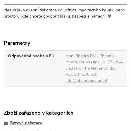
Ideální jako okenní dekorace do ložnice, meditačního koutku nebo
prostoru, kde chcete podpořit lásku, bezpečí a harmonii 💗
Parametry
Odpovědná osoba v EU
Mani Bhadra BV - Phoenix
Import, De Vesting 14, 7722GA
Dalfsen, The Netherlands,
+31 384 235 510,
info@phoeniximport.nl
Zboží zařazeno v kategoriích
Bytové dekorace