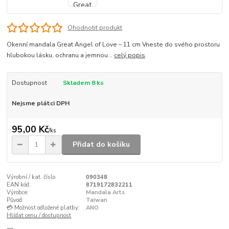
Ohodnotit produkt
Okenní mandala Great Angel of Love – 11 cm Vneste do svého prostoru
hlubokou lásku, ochranu a jemnou...
celý popis
Dostupnost
Skladem 8 ks
Nejsme plátci DPH
95,00 Kč
/
ks
Přidat do košíku
Výrobní / kat. číslo
090348
EAN kód:
8719172832211
Výrobce:
Mandala Arts
Původ:
Taiwan
💳 Možnost odložené platby:
ANO
Hlídat cenu / dostupnost