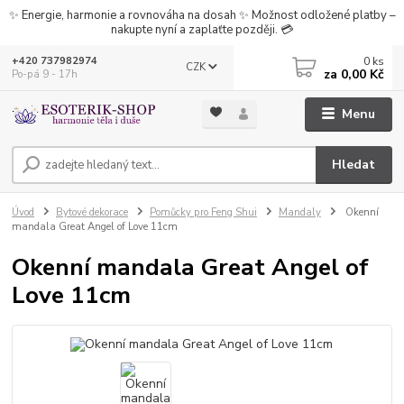
✨ Energie, harmonie a rovnováha na dosah ✨ Možnost odložené platby –
nakupte nyní a zaplaťte později. 💳
0
ks
+420 737982974
CZK
za
0,00 Kč
Po-pá 9 - 17h
Menu
Hledat
Úvod
Bytové dekorace
Pomůcky pro Feng Shui
Mandaly
Okenní
mandala Great Angel of Love 11cm
Okenní mandala Great Angel of
Love 11cm