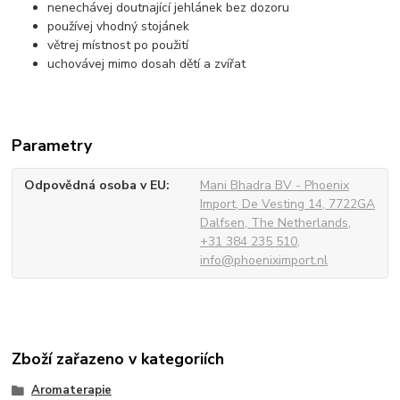
nenechávej doutnající jehlánek bez dozoru
používej vhodný stojánek
větrej místnost po použití
uchovávej mimo dosah dětí a zvířat
Parametry
Odpovědná osoba v EU
Mani Bhadra BV - Phoenix
Import, De Vesting 14, 7722GA
Dalfsen, The Netherlands,
+31 384 235 510,
info@phoeniximport.nl
Zboží zařazeno v kategoriích
Aromaterapie