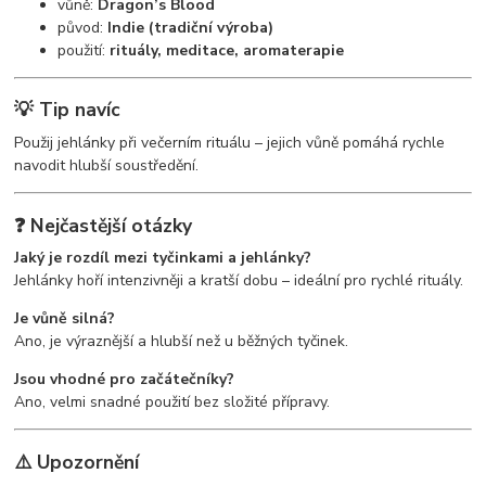
vůně:
Dragon’s Blood
původ:
Indie (tradiční výroba)
použití:
rituály, meditace, aromaterapie
💡 Tip navíc
Použij jehlánky při večerním rituálu – jejich vůně pomáhá rychle
navodit hlubší soustředění.
❓ Nejčastější otázky
Jaký je rozdíl mezi tyčinkami a jehlánky?
Jehlánky hoří intenzivněji a kratší dobu – ideální pro rychlé rituály.
Je vůně silná?
Ano, je výraznější a hlubší než u běžných tyčinek.
Jsou vhodné pro začátečníky?
Ano, velmi snadné použití bez složité přípravy.
⚠️ Upozornění