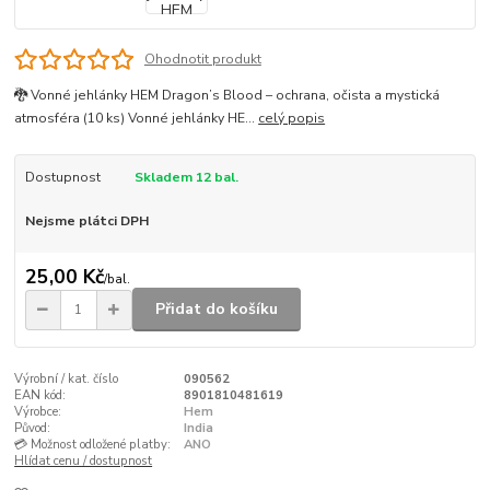
Ohodnotit produkt
🐉 Vonné jehlánky HEM Dragon’s Blood – ochrana, očista a mystická
atmosféra (10 ks) Vonné jehlánky HE...
celý popis
Dostupnost
Skladem 12 bal.
Nejsme plátci DPH
25,00 Kč
/
bal.
Přidat do košíku
Výrobní / kat. číslo
090562
EAN kód:
8901810481619
Výrobce:
Hem
Původ:
India
💳 Možnost odložené platby:
ANO
Hlídat cenu / dostupnost