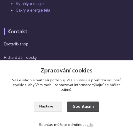
Rytuály a magie
Čakry a energie těla
Kontakt
Esoterik-shop
Richard Záhrobský
+420 737982974
Zpracování cookies
Po-pá 9 - 17h
Náš e-shop a partneři potřebují Váš
souhlas
s použitím souborů
info@esoterik-shop.cz
cookies, aby Vám mohli zobrazovat informace týkající se Vašich
zájmů.
Souhlasím
Nastavení
Všechna práva vyhrazena. ©2026 by Esoterik-shop.cz
Souhlas můžete odmítnout
zde
.
Vytvořeno na
Eshop-rychle.cz