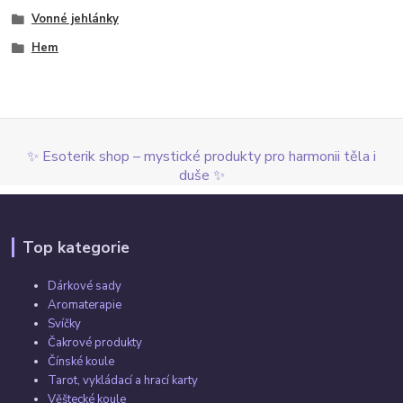
Vonné jehlánky
Hem
✨ Esoterik shop – mystické produkty pro harmonii těla i
duše ✨
Top kategorie
Dárkové sady
Aromaterapie
Svíčky
Čakrové produkty
Čínské koule
Tarot, vykládací a hrací karty
Věštecké koule