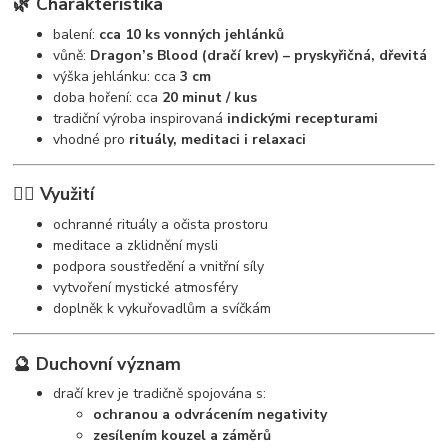
🌿 Charakteristika
balení:
cca 10 ks vonných jehlánků
vůně:
Dragon’s Blood (dračí krev) – pryskyřičná, dřevitá
výška jehlánku: cca
3 cm
doba hoření: cca
20 minut / kus
tradiční výroba inspirovaná
indickými recepturami
vhodné pro
rituály, meditaci i relaxaci
🧘‍♀️ Využití
ochranné rituály a očista prostoru
meditace a zklidnění mysli
podpora soustředění a vnitřní síly
vytvoření mystické atmosféry
doplněk k vykuřovadlům a svíčkám
🔮 Duchovní význam
dračí krev je tradičně spojována s:
ochranou a odvrácením negativity
zesílením kouzel a záměrů