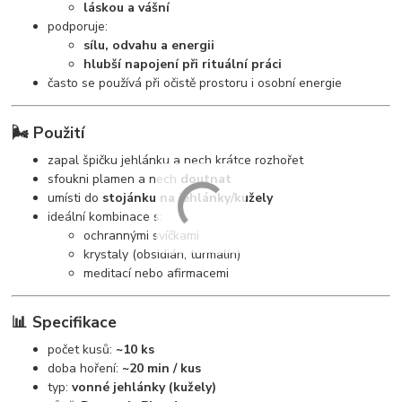
láskou a vášní
podporuje:
sílu, odvahu a energii
hlubší napojení při rituální práci
často se používá při očistě prostoru i osobní energie
🌬️ Použití
zapal špičku jehlánku a nech krátce rozhořet
sfoukni plamen a nech
doutnat
umísti do
stojánku na jehlánky/kužely
ideální kombinace s:
ochrannými svíčkami
krystaly (obsidián, turmalín)
meditací nebo afirmacemi
📊 Specifikace
počet kusů:
~10 ks
doba hoření:
~20 min / kus
typ:
vonné jehlánky (kužely)