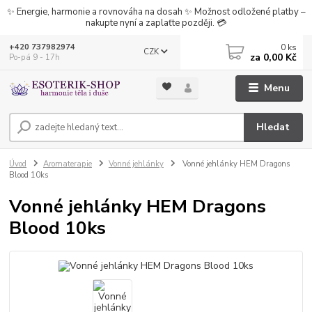
✨ Energie, harmonie a rovnováha na dosah ✨ Možnost odložené platby –
nakupte nyní a zaplaťte později. 💳
0
ks
+420 737982974
CZK
za
0,00 Kč
Po-pá 9 - 17h
Menu
Hledat
Úvod
Aromaterapie
Vonné jehlánky
Vonné jehlánky HEM Dragons
Blood 10ks
Vonné jehlánky HEM Dragons
Blood 10ks