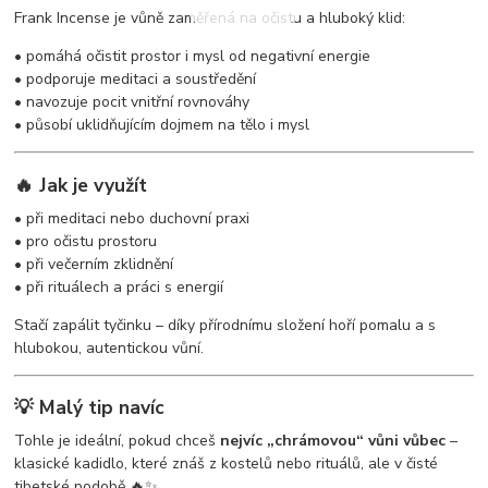
Frank Incense je vůně zaměřená na očistu a hluboký klid:
• pomáhá očistit prostor i mysl od negativní energie
• podporuje meditaci a soustředění
• navozuje pocit vnitřní rovnováhy
• působí uklidňujícím dojmem na tělo i mysl
🔥 Jak je využít
• při meditaci nebo duchovní praxi
• pro očistu prostoru
• při večerním zklidnění
• při rituálech a práci s energií
Stačí zapálit tyčinku – díky přírodnímu složení hoří pomalu a s
hlubokou, autentickou vůní.
💡 Malý tip navíc
Tohle je ideální, pokud chceš
nejvíc „chrámovou“ vůni vůbec
–
klasické kadidlo, které znáš z kostelů nebo rituálů, ale v čisté
tibetské podobě 🔥✨