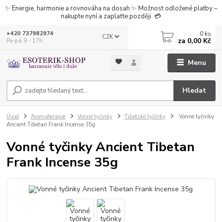
✨ Energie, harmonie a rovnováha na dosah ✨ Možnost odložené platby –
nakupte nyní a zaplaťte později. 💳
0
ks
+420 737982974
CZK
za
0,00 Kč
Po-pá 9 - 17h
Menu
Hledat
Úvod
Aromaterapie
Vonné tyčinky
Tibetské tyčinky
Vonné tyčinky
Ancient Tibetan Frank Incense 35g
Vonné tyčinky Ancient Tibetan
Frank Incense 35g