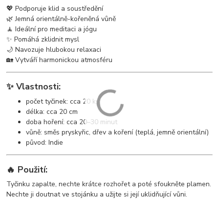
💖 Podporuje klid a soustředění
🌿 Jemná orientálně-kořeněná vůně
🧘 Ideální pro meditaci a jógu
✨ Pomáhá zklidnit mysl
🌙 Navozuje hlubokou relaxaci
🏡 Vytváří harmonickou atmosféru
✨ Vlastnosti:
počet tyčinek: cca 20 ks
délka: cca 20 cm
doba hoření: cca 20–30 minut
vůně: směs pryskyřic, dřev a koření (teplá, jemně orientální)
původ: Indie
🔥 Použití:
Tyčinku zapalte, nechte krátce rozhořet a poté sfoukněte plamen.
Nechte ji doutnat ve stojánku a užijte si její uklidňující vůni.