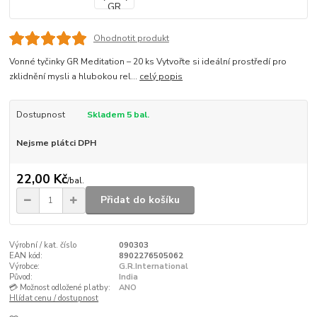
Ohodnotit produkt
Vonné tyčinky GR Meditation – 20 ks Vytvořte si ideální prostředí pro
zklidnění mysli a hlubokou rel...
celý popis
Dostupnost
Skladem 5 bal.
Nejsme plátci DPH
22,00 Kč
/
bal.
Přidat do košíku
Výrobní / kat. číslo
090303
EAN kód:
8902276505062
Výrobce:
G.R.International
Původ:
India
💳 Možnost odložené platby:
ANO
Hlídat cenu / dostupnost