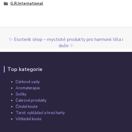
G.R.International
✨ Esoterik shop – mystické produkty pro harmonii těla i
duše ✨
Top kategorie
Dárkové sady
Aromaterapie
Svíčky
Čakrové produkty
Čínské koule
Tarot, vykládací a hrací karty
Věštecké koule