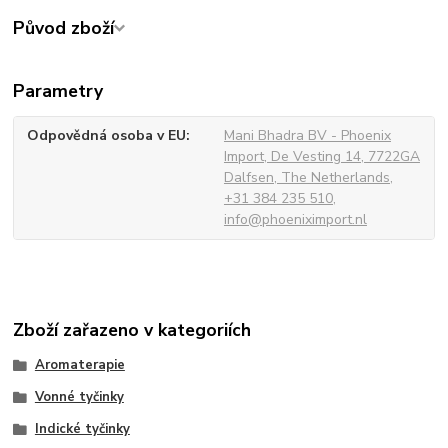
Původ zboží
Parametry
Odpovědná osoba v EU
Mani Bhadra BV - Phoenix
Import, De Vesting 14, 7722GA
Dalfsen, The Netherlands,
+31 384 235 510,
info@phoeniximport.nl
Zboží zařazeno v kategoriích
Aromaterapie
Vonné tyčinky
Indické tyčinky