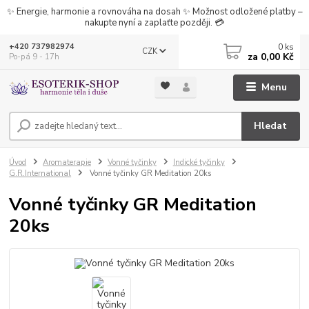
✨ Energie, harmonie a rovnováha na dosah ✨ Možnost odložené platby –
nakupte nyní a zaplaťte později. 💳
0
ks
+420 737982974
CZK
za
0,00 Kč
Po-pá 9 - 17h
Menu
Hledat
Úvod
Aromaterapie
Vonné tyčinky
Indické tyčinky
G.R.International
Vonné tyčinky GR Meditation 20ks
Vonné tyčinky GR Meditation
20ks