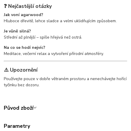
❓ Nejčastější otázky
Jak voní agarwood?
Hluboce dřevitě, lehce sladce a velmi uklidňujícím způsobem.
Je vůně silná?
Střední až plnější – spíše hřejivá než ostrá.
Na co se hodí nejvíc?
Meditace, večerní relax a vytvoření přírodní atmosféry.
⚠️ Upozornění
Používejte pouze v dobře větraném prostoru a nenechávejte hořící
tyčinku bez dozoru.
Původ zboží
Parametry