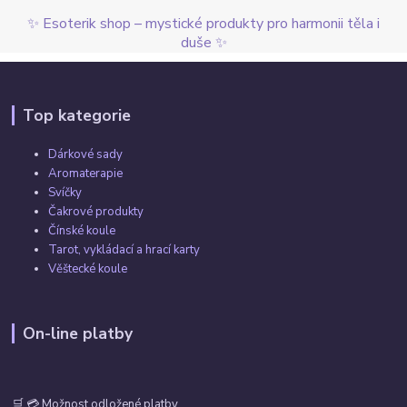
✨ Esoterik shop – mystické produkty pro harmonii těla i
duše ✨
Top kategorie
Dárkové sady
Aromaterapie
Svíčky
Čakrové produkty
Čínské koule
Tarot, vykládací a hrací karty
Věštecké koule
On-line platby
🛒 💳 Možnost odložené platby.