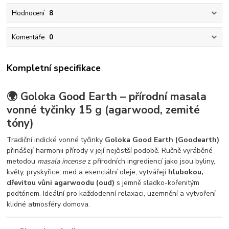
Hodnocení
8
Komentáře
0
Kompletní specifikace
🌍 Goloka Good Earth – přírodní masala
vonné tyčinky 15 g (agarwood, zemité
tóny)
Tradiční indické vonné tyčinky
Goloka Good Earth (Goodearth)
přinášejí harmonii přírody v její nejčistší podobě. Ručně vyráběné
metodou
masala incense
z přírodních ingrediencí jako jsou byliny,
květy, pryskyřice, med a esenciální oleje, vytvářejí
hlubokou,
dřevitou vůni agarwoodu (oud)
s jemně sladko-kořenitým
podtónem. Ideální pro každodenní relaxaci, uzemnění a vytvoření
klidné atmosféry domova.