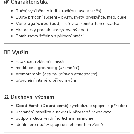
🌿 Charakteristika
Ručně vyráběné v Indii (tradiční masala směs)
100% přírodní složení – byliny, květy, pryskyřice, med, oleje
Vůně:
agarwood (oud)
– dřevitá, zemitá, lehce sladká
Ekologický produkt (recyklovaný obal)
Bambusová štěpina s přírodní směsí
🧘‍♀️ Využití
relaxace a zklidnění mysli
meditace a grounding (uzemnění)
aromaterapie (
natural calming atmosphere
)
provonění interiéru přírodní vůní
🔮 Duchovní význam
Good Earth (Dobrá země)
symbolizuje spojení s přírodou
uzemnění, stabilita a návrat k přirozené rovnováze
podpora klidu, vnitřního ticha a harmonie
ideální pro rituály spojené s elementem Země