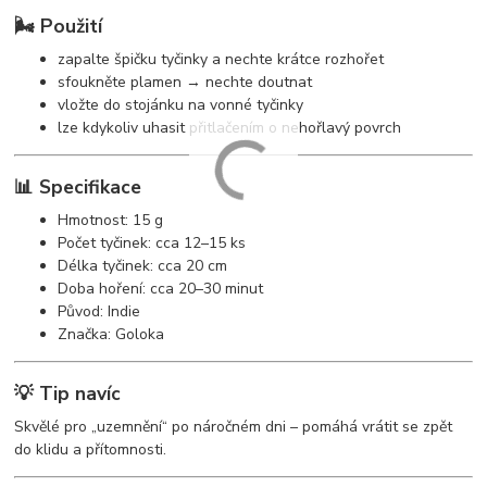
🌬️ Použití
zapalte špičku tyčinky a nechte krátce rozhořet
sfoukněte plamen → nechte doutnat
vložte do stojánku na vonné tyčinky
lze kdykoliv uhasit přitlačením o nehořlavý povrch
📊 Specifikace
Hmotnost: 15 g
Počet tyčinek: cca 12–15 ks
Délka tyčinek: cca 20 cm
Doba hoření: cca 20–30 minut
Původ: Indie
Značka: Goloka
💡 Tip navíc
Skvělé pro „uzemnění“ po náročném dni – pomáhá vrátit se zpět
do klidu a přítomnosti.