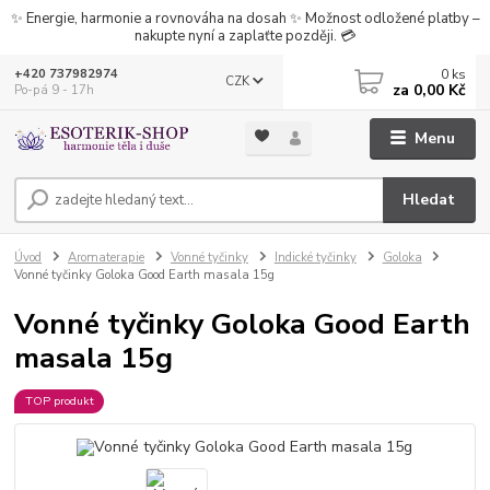
✨ Energie, harmonie a rovnováha na dosah ✨ Možnost odložené platby –
nakupte nyní a zaplaťte později. 💳
0
ks
+420 737982974
CZK
za
0,00 Kč
Po-pá 9 - 17h
Menu
Hledat
Úvod
Aromaterapie
Vonné tyčinky
Indické tyčinky
Goloka
Vonné tyčinky Goloka Good Earth masala 15g
Vonné tyčinky Goloka Good Earth
masala 15g
TOP produkt