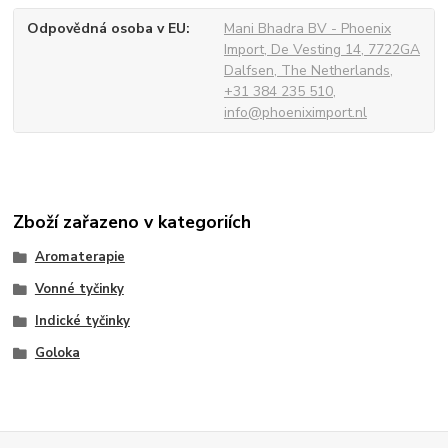
Odpovědná osoba v EU
Mani Bhadra BV - Phoenix
Import, De Vesting 14, 7722GA
Dalfsen, The Netherlands,
+31 384 235 510,
info@phoeniximport.nl
Zboží zařazeno v kategoriích
Aromaterapie
Vonné tyčinky
Indické tyčinky
Goloka