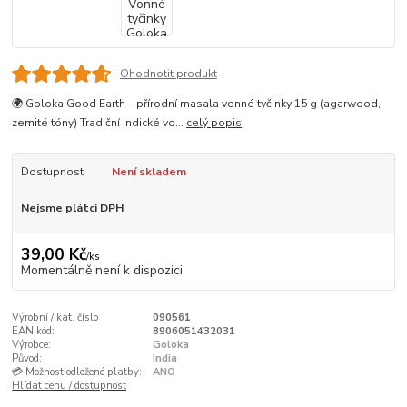
Ohodnotit produkt
🌍 Goloka Good Earth – přírodní masala vonné tyčinky 15 g (agarwood,
zemité tóny) Tradiční indické vo...
celý popis
Dostupnost
Není skladem
Nejsme plátci DPH
39,00 Kč
/
ks
Momentálně není k dispozici
Výrobní / kat. číslo
090561
EAN kód:
8906051432031
Výrobce:
Goloka
Původ:
India
💳 Možnost odložené platby:
ANO
Hlídat cenu / dostupnost