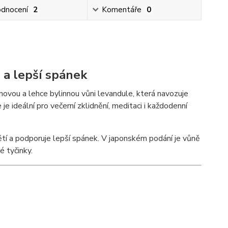
dnocení
2
Komentáře
0
d a lepší spánek
ovou a lehce bylinnou vůni levandule, která navozuje
e ideální pro večerní zklidnění, meditaci i každodenní
ětí a podporuje lepší spánek. V japonském podání je vůně
é tyčinky.