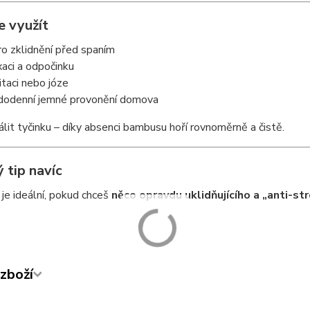
je využít
ro zklidnění před spaním
axaci a odpočinku
itaci nebo józe
ždodenní jemné provonění domova
álit tyčinku – díky absenci bambusu hoří rovnoměrně a čistě.
 tip navíc
je ideální, pokud chceš
něco opravdu uklidňujícího a „anti-s
zboží