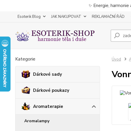
✨ Energie, harmonie 
Esoterik Blog
JAK NAKUPOVAT
REKLAMAČNÍ ŘÁD
Kategorie
Úvod
A
Vonn
Dárkové sady
Dárkové poukazy
Aromaterapie
Aromalampy