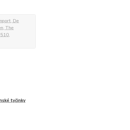
mport, De
en, The
 510,
nské tyčinky