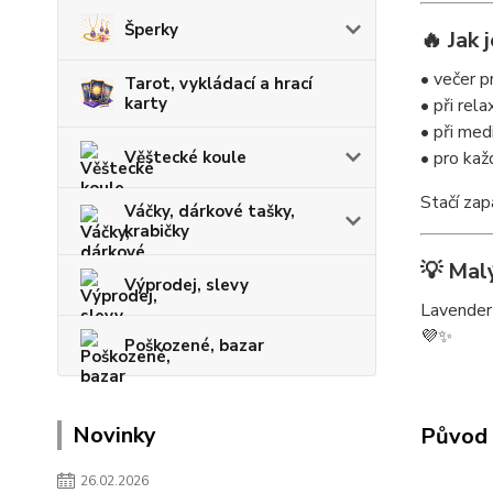
Šperky
🔥 Jak 
• večer p
Tarot, vykládací a hrací
karty
• při rel
• při med
Věštecké koule
• pro ka
Stačí zap
Váčky, dárkové tašky,
krabičky
💡 Malý
Výprodej, slevy
Lavender 
💜✨
Poškozené, bazar
Novinky
Původ 
26.02.2026