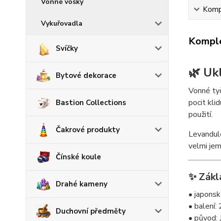
Vonné vosky
Kompl
Vykuřovadla
Komple
Svíčky
🌿 Uk
Bytové dekorace
Vonné tyč
pocit kli
Bastion Collections
použití.
Čakrové produkty
Levandule
velmi jem
Čínské koule
✨ Zákl
Drahé kameny
• japons
• balení:
Duchovní předměty
• původ: