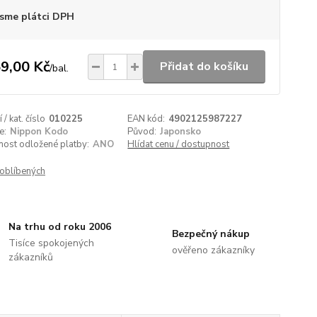
sme plátci DPH
9,00 Kč
Přidat do košíku
/
bal.
/ kat. číslo
010225
EAN kód:
4902125987227
e:
Nippon Kodo
Původ:
Japonsko
nost odložené platby:
ANO
Hlídat cenu / dostupnost
oblíbených
Na trhu od roku 2006
Bezpečný nákup
Tisíce spokojených
ověřeno zákazníky
zákazníků