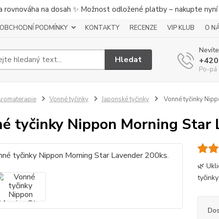
a rovnováha na dosah ✨ Možnost odložené platby – nakupte nyní a
OBCHODNÍ PODMÍNKY
KONTAKTY
RECENZE
VIP KLUB
O N
Nevíte
Hledat
+420
Po-pá 
romaterapie
Vonné tyčinky
Japonské tyčinky
Vonné tyčinky Nipp
é tyčinky Nippon Morning Star 
🌿 Ukl
tyčink
Dos