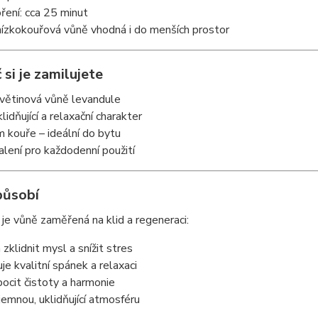
ření: cca 25 minut
nízkokouřová vůně vhodná i do menších prostor
 si je zamilujete
květinová vůně levandule
lidňující a relaxační charakter
 kouře – ideální do bytu
alení pro každodenní použití
působí
je vůně zaměřená na klid a regeneraci:
zklidnit mysl a snížit stres
je kvalitní spánek a relaxaci
 pocit čistoty a harmonie
 jemnou, uklidňující atmosféru