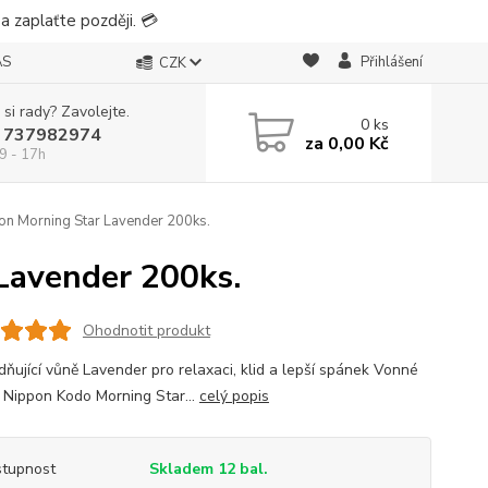
 zaplaťte později. 💳
ÁS
Přihlášení
CZK
 si rady? Zavolejte.
0
ks
 737982974
za
0,00 Kč
9 - 17h
on Morning Star Lavender 200ks.
Lavender 200ks.
Ohodnotit produkt
idňující vůně Lavender pro relaxaci, klid a lepší spánek Vonné
y Nippon Kodo Morning Star...
celý popis
tupnost
Skladem 12 bal.