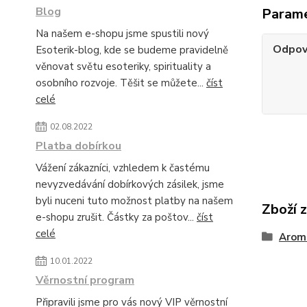
Blog
Param
Na našem e-shopu jsme spustili nový
Odpov
Esoterik-blog, kde se budeme pravidelně
věnovat světu esoteriky, spirituality a
osobního rozvoje. Těšit se můžete...
číst
celé
02.08.2022
Platba dobírkou
Vážení zákazníci, vzhledem k častému
nevyzvedávání dobírkových zásilek, jsme
byli nuceni tuto možnost platby na našem
Zboží 
e-shopu zrušit. Částky za poštov...
číst
celé
Arom
10.01.2022
Věrnostní program
Připravili jsme pro vás nový VIP věrnostní