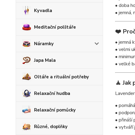
• doba ho
Kyvadla
• jemná, 
Meditační polštáře
❤️ Proč
• jemná 
Náramky
• velmi uk
• minimum
Japa Mala
• velké b
Oltáře a rituální potřeby
🧘 Jak 
Lavender 
Relaxační hudba
• pomáhá 
Relaxační pomůcky
• podporu
• přináší
Různé, doplňky
• vytváří