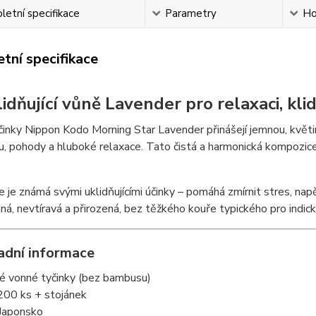
etní specifikace
Parametry
Ho
tní specifikace
lidňující vůně Lavender pro relaxaci, kli
inky Nippon Kodo Morning Star Lavender přinášejí jemnou, květin
du, pohody a hluboké relaxace. Tato čistá a harmonická kompozice j
 je známá svými uklidňujícími účinky – pomáhá zmírnit stres, nap
ná, nevtíravá a přirozená, bez těžkého kouře typického pro indick
adní informace
ké vonné tyčinky (bez bambusu)
 200 ks + stojánek
 Japonsko