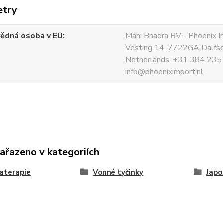
etry
ědná osoba v EU
Mani Bhadra BV - Phoenix I
Vesting 14, 7722GA Dalfs
Netherlands, +31 384 235
info@phoeniximport.nl
zařazeno v kategoriích
aterapie
Vonné tyčinky
Japo