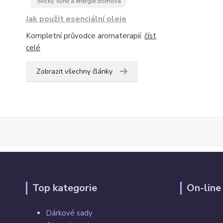
Svíčky, vůně a energie domova
Jak použít esenciální oleje
Kompletní průvodce aromaterapií.
číst
celé
Zobrazit všechny články
Top kategorie
On-line
Dárkové sady