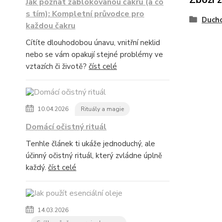
Jak poznat zablokovanou čakru (a co
s tím): Kompletní průvodce pro
Duch
každou čakru
Cítíte dlouhodobou únavu, vnitřní neklid
nebo se vám opakují stejné problémy ve
vztazích či životě?
číst celé
10.04.2026
Rituály a magie
Domácí očistný rituál
Tenhle článek ti ukáže jednoduchý, ale
účinný očistný rituál, který zvládne úplně
každý.
číst celé
14.03.2026