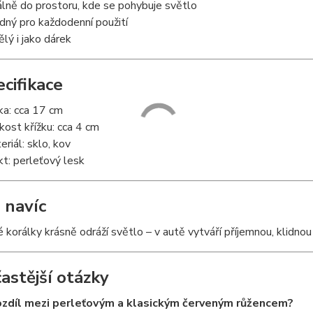
álně do prostoru, kde se pohybuje světlo
dný pro každodenní použití
ělý i jako dárek
ecifikace
ka: cca 17 cm
ikost křížku: cca 4 cm
eriál: sklo, kov
kt: perleťový lesk
 navíc
 korálky krásně odráží světlo – v autě vytváří příjemnou, klidno
častější otázky
rozdíl mezi perleťovým a klasickým červeným růžencem?