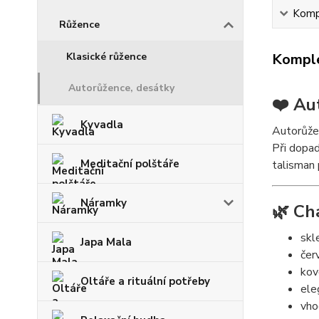
Kompl
Růžence
Klasické růžence
Komple
Autorůžence, desátky
❤️ Au
Kyvadla
Autorůže
Při dopad
Meditační polštáře
talisman 
Náramky
🌿 Ch
skl
Japa Mala
čer
kov
Oltáře a rituální potřeby
ele
vho