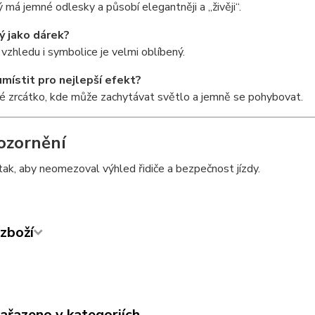
 má jemné odlesky a působí elegantněji a „živěji“.
ý jako dárek?
 vzhledu i symbolice je velmi oblíbený.
místit pro nejlepší efekt?
é zrcátko, kde může zachytávat světlo a jemně se pohybovat.
ozornění
ak, aby neomezoval výhled řidiče a bezpečnost jízdy.
zboží
zařazeno v kategoriích