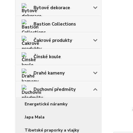
Bytové dekorace
Bastion Collections
Čakrové produkty
Čínské koule
Drahé kameny
Duchovní předměty
Energetické náramky
Japa Mala
Tibetské praporky a vlajky