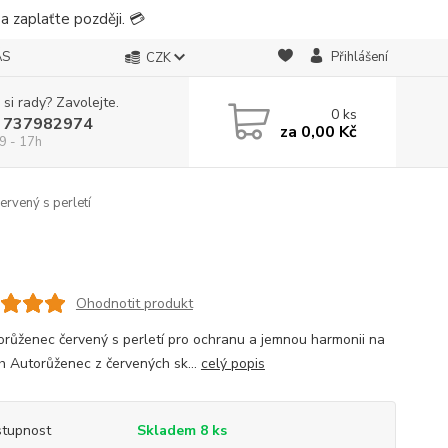
 zaplaťte později. 💳
ÁS
Přihlášení
CZK
 si rady? Zavolejte.
0
ks
 737982974
za
0,00 Kč
9 - 17h
rvený s perletí
Ohodnotit produkt
orůženec červený s perletí pro ochranu a jemnou harmonii na
h Autorůženec z červených sk...
celý popis
tupnost
Skladem 8 ks