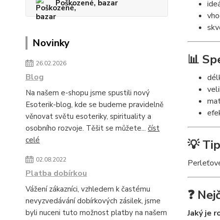
Poškozené, bazar
ide
vho
skv
Novinky
📊 Sp
26.02.2026
Blog
dél
vel
Na našem e-shopu jsme spustili nový
mat
Esoterik-blog, kde se budeme pravidelně
efe
věnovat světu esoteriky, spirituality a
osobního rozvoje. Těšit se můžete...
číst
celé
💡 Tip
02.08.2022
Perleťové
Platba dobírkou
Vážení zákazníci, vzhledem k častému
❓ Nej
nevyzvedávání dobírkových zásilek, jsme
byli nuceni tuto možnost platby na našem
Jaký je 