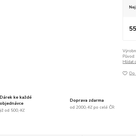
Nej
55
Výrobní 
Původ:
Hlídat 
Do 
Dárek ke každé
Doprava zdarma
objednávce
od 2000,-Kč po celé ČR
již od 500,-Kč