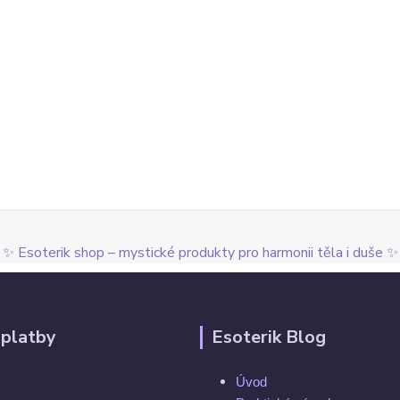
✨ Esoterik shop – mystické produkty pro harmonii těla i duše ✨
 platby
Esoterik Blog
Úvod