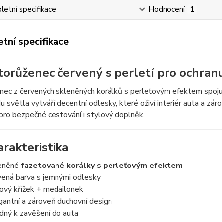
etní specifikace
Hodnocení
1
tní specifikace
torůženec červený s perletí pro ochran
nec z červených skleněných korálků s perleťovým efektem spoju
u světla vytváří decentní odlesky, které oživí interiér auta a zá
pro bezpečné cestování i stylový doplněk.
arakteristika
eněné
fazetované korálky s perleťovým efektem
vená barva s jemnými odlesky
ový křížek + medailonek
gantní a zároveň duchovní design
dný k zavěšení do auta