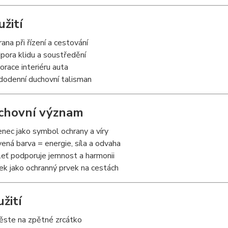
yužití
rana při řízení a cestování
pora klidu a soustředění
orace interiéru auta
dodenní duchovní talisman
chovní význam
enec jako symbol ochrany a víry
vená barva = energie, síla a odvaha
leť podporuje jemnost a harmonii
žek jako ochranný prvek na cestách
užití
ěste na zpětné zrcátko