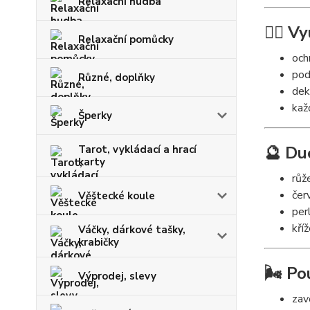
Relaxační hudba
🧘‍♀️ V
Relaxační pomůcky
och
pod
Různé, doplňky
dek
kaž
Šperky
🔮 Du
Tarot, vykládací a hrací
karty
růž
čer
Věštecké koule
per
kří
Váčky, dárkové tašky,
krabičky
🌬️ Po
Výprodej, slevy
zav