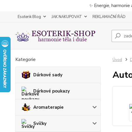
✨ Energie, harmonie 
Esoterik Blog
JAK NAKUPOVAT
REKLAMAČNÍ ŘÁD
Kategorie
Úvod
D
Auto
Dárkové sady
Dárkové poukazy
Aromaterapie
Svíčky