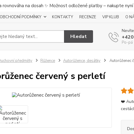
a rovnováha na dosah ✨ Možnost odložené platby – nakupte nyní a
OBCHODNÍ PODMÍNKY
KONTAKTY
RECENZE
VIP KLUB
O N
Nevíte
Hledat
+420
Po-pá 
uchovní předměty
Růžence
Autorůžence, desátky
Autorůženec če
růženec červený s perletí
❤️ Aut
cestác
Dos