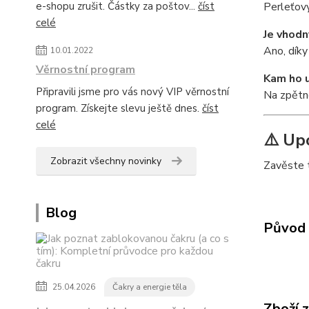
e-shopu zrušit. Částky za poštov...
číst
Perleťový
celé
Je vhodn
Ano, díky
10.01.2022
Věrnostní program
Kam ho u
Připravili jsme pro vás nový VIP věrnostní
Na zpětn
program. Získejte slevu ještě dnes.
číst
celé
⚠️ Up
Zobrazit všechny novinky
Zavěste t
Blog
Původ 
25.04.2026
Čakry a energie těla
Zboží 