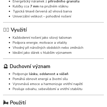
Energetický náramek z
přírodního granátu
Kuličky cca
7 mm
na pružném vláknu
Typická tmavě červená až vínová barva
Univerzální velikost – pohodlné nošení
🧘‍♀️ Využití
Každodenní nošení jako silový talisman
Podpora energie, motivace a vitality
Vhodný při náročných obdobích nebo změnách
Ideální jako dárek s hlubším významem
🔮 Duchovní význam
Podporuje
lásku, oddanost a vášeň
Pomáhá obnovit energii a životní sílu
Vyrovnává emoce a harmonizuje vnitřní napětí
Posiluje odvahu, sebevědomí a vnitřní stabilitu
🌬️ Použití