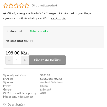
Ohodnotit produkt
❤️ Vášeň, energie a životní síla Energetický náramek z granátu je
symbolem vášně, vitality a vnitřní...
celý popis
Dostupnost
Skladem 4 ks
Nejsme plátci DPH
199,00 Kč
/
ks
Přidat do košíku
Výrobní / kat. číslo
380158
EAN kód:
5055796579273
Výrobce:
Ancient Wisdom
Původ:
China
Gender:
Dámský
💳 Možnost odložené platby:
ANO
Hlídat cenu / dostupnost
Do oblíbených