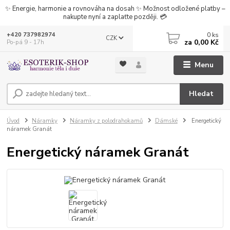
✨ Energie, harmonie a rovnováha na dosah ✨ Možnost odložené platby –
nakupte nyní a zaplaťte později. 💳
0
ks
+420 737982974
CZK
za
0,00 Kč
Po-pá 9 - 17h
Menu
Hledat
Úvod
Náramky
Náramky z polodrahokamů
Dámské
Energetický
náramek Granát
Energetický náramek Granát