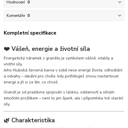
Hodnocení
0
Komentáře
0
Kompletní specifikace
❤️ Vášeň, energie a životní síla
Energetický náramek z granátu je symbolem vášně, vitality a
vnitřní síly.
Jeho hluboká červená barva v sobě nese energii života, odhodlání
a odvahy – ideální pro chvíle, kdy potřebuješ znovu nastartovat
energii a jít si za tím, co chceš.
Granát je od pradávna spojován s láskou, oddaností a silným
emočním prožitkem – není to jen šperk, ale i připomínka tvé vlastní
síly.
🌿 Charakteristika