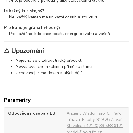
→ Ano, je odolný a pohodlný díky elastickému vláknu.
Je každý kus stejný?
→ Ne, každý kámen má unikátní odstín a strukturu.
Pro koho je granát vhodný?
→ Pro každého, kdo chce posílit energii, odvahu a vášeň.
⚠️ Upozornění
Nejedná se o zdravotnický produkt
Nevystavuj chemikáliím a přímému slunci
Uchovávej mimo dosah malých dětí
Parametry
Odpovědná osoba v EU
Ancient Wisdom sro, CTPark
Trnava, Přílohy, 919 26 Zavar,
Slovakia.+421 (0)33 558 6121,
prodej@awgifts.cz