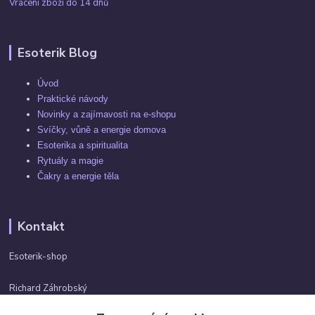
Vrácení zboží do 14 dnů
Esoterik Blog
Úvod
Praktické návody
Novinky a zajímavosti na e-shopu
Svíčky, vůně a energie domova
Esoterika a spiritualita
Rytuály a magie
Čakry a energie těla
Kontakt
Esoterik-shop
Richard Záhrobský
+420 737982974