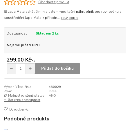
Ohodnotit produkt
🔵 Japa Mala achát 6 mm s uzly – meditační náhrdelník pro rovnováhu a
soustředění Japa Mala z přírodn...
celý popis
Dostupnost
Skladem 2 ks
Nejsme plátci DPH
299,00 Kč
/
ks
Přidat do košíku
Výrobní / kat. číslo
430029
Původ:
India
💳 Možnost odložené platby:
ANO
Hlídat cenu / dostupnost
Do oblíbených
Podobné produkty