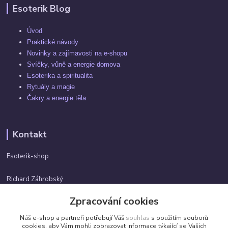
Esoterik Blog
Úvod
Praktické návody
Novinky a zajímavosti na e-shopu
Svíčky, vůně a energie domova
Esoterika a spiritualita
Rytuály a magie
Čakry a energie těla
Kontakt
Esoterik-shop
Richard Záhrobský
+420 737982974
Zpracování cookies
Po-pá 9 - 17h
Náš e-shop a partneři potřebují Váš
souhlas
s použitím souborů
info@esoterik-shop.cz
cookies, aby Vám mohli zobrazovat informace týkající se Vašich