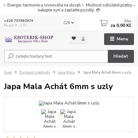
✨ Energie, harmonie a rovnováha na dosah ✨ Možnost odložené platby –
nakupte nyní a zaplaťte později. 💳
0
ks
+420 737982974
CZK
za
0,00 Kč
Po-pá 9 - 17h
Menu
Hledat
Úvod
Duchovní předměty
Japa Mala
Japa Mala Achát 6mm s uzly
Japa Mala Achát 6mm s uzly