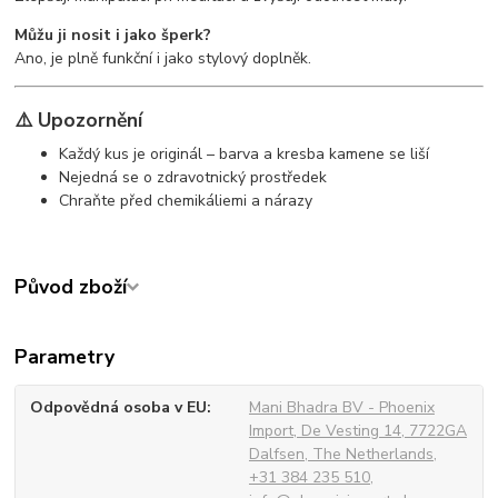
Můžu ji nosit i jako šperk?
Ano, je plně funkční i jako stylový doplněk.
⚠️ Upozornění
Každý kus je originál – barva a kresba kamene se liší
Nejedná se o zdravotnický prostředek
Chraňte před chemikáliemi a nárazy
Původ zboží
Parametry
Odpovědná osoba v EU
Mani Bhadra BV - Phoenix
Import, De Vesting 14, 7722GA
Dalfsen, The Netherlands,
+31 384 235 510,