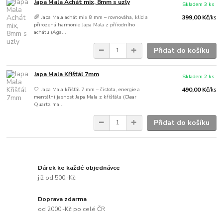
Japa Mala Achát mix, 8mm s uzly
Skladem 3 ks
🌈 Japa Mala achát mix 8 mm – rovnováha, klid a
399,00 Kč
/
ks
přirozená harmonie Japa Mala z přírodního
achátu (Aga...
Přidat do košíku
Japa Mala Křišťál 7mm
Skladem 2 ks
🤍 Japa Mala křišťál 7 mm – čistota, energie a
490,00 Kč
/
ks
mentální jasnost Japa Mala z křišťálu (Clear
Quartz ma...
Přidat do košíku
Dárek ke každé objednávce
již od 500,-Kč
Doprava zdarma
od 2000,-Kč po celé ČR