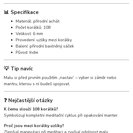
📊 Specifikace
Materiál: přírodní achát
Počet korálků: 108
Velikost: 6 mm
Provedení: uzlíky mezi korálky
Balení: přírodní bavlněný sáček
Původ: Indie
💡 Tip navíc
Malu si před prvním použitím „nastav“ – vyber si záměr nebo
mantru, kterou s ní budeš spojovat.
❓ Nejčastější otázky
K čemu slouží 108 korálků?
Symbolizují kompletní meditační cyklus při opakování manter.
Proč jsou mezi korálky uzlíky?
Zlepšují manipulaci při meditaci a zvyšují odolnost maly.