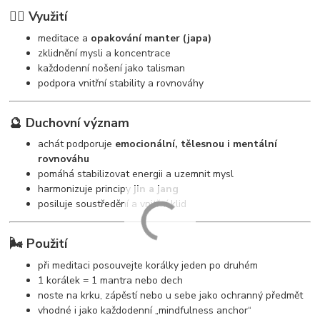
🧘‍♀️ Využití
meditace a
opakování manter (japa)
zklidnění mysli a koncentrace
každodenní nošení jako talisman
podpora vnitřní stability a rovnováhy
🔮 Duchovní význam
achát podporuje
emocionální, tělesnou i mentální
rovnováhu
pomáhá stabilizovat energii a uzemnit mysl
harmonizuje principy
jin a jang
posiluje soustředění a vnitřní klid
🌬️ Použití
při meditaci posouvejte korálky jeden po druhém
1 korálek = 1 mantra nebo dech
noste na krku, zápěstí nebo u sebe jako ochranný předmět
vhodné i jako každodenní „mindfulness anchor“