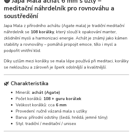
🔵 Japa Mala achát 6 mm s uzly –
meditační náhrdelník pro rovnováhu a
soustředění
Japa Mala z přírodního achátu (Agate mala) je tradiční meditační
náhrdelník se
108 korálky
, který slouží k opakování manter,
zklidnění mysli a harmonizaci energie. Achát je známý jako kámen
stability a rovnováhy – pomáhá propojit emoce, tělo i mysl a
podpořit vnitřní klid.
Díky uzlům mezi korálky se mala lépe používá při meditaci, korálky
se nekloužou a zároveň je šperk odolnější a kvalitnější.
🌿 Charakteristika
Minerál:
achát (Agate)
Počet korálků:
108 + guru korálek
Velikost korálků: cca
6 mm
Provedení: ručně vázaná mala s uzlíky
Barva: přírodní odstíny (šedá, hnědá, jemné tóny)
Styl: tradiční / meditační / unisex